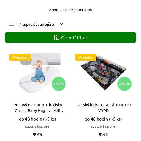
Zobraziť viac produktov
Najpredávanejšie
Najlacnejšie
Otvoriť filter
Najdrahšie
Abecedne
Výpredaj
Výpredaj
–25 %
–26 %
Penový matrac pre kolísky
Detský koberec autá 100x150
Chicco Baby Hug 4v1 AIR
VYPR
72x33x6cm VYPR
do 48 hodín
(>5 ks)
do 48 hodín
(>5 ks)
€23,58 bez DPH
€25,20 bez DPH
€29
€31