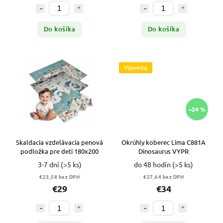
Do košíka
Do košíka
Výpredaj
–24 %
Skaldacia vzdelávacia penová
Okrúhly koberec Lima C881A
podložka pre deti 180x200
Dinosaurus VYPR
3-7 dní
(>5 ks)
do 48 hodín
(>5 ks)
€23,58 bez DPH
€27,64 bez DPH
€29
€34