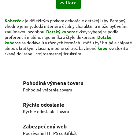
Hore
Koberček
je dôležitým prvkom dekorácie detskej izby. Farebný,
vhodne jemný, dodá interiéru útulný charakter a môže byť veľmi
zaujímavou ozdobou.
Detský koberec
vždy vyberajte podľa
preferencií malého nájomníka a štýlu dekorácie.
Detské
koberce
sa dodávajú v rôznych formách - môžu byť hrubé a chlpaté
alebo s krátkym vlasom, módne sú tiež bavlnené
koberce
zložito
tkané do jasnej, trojrozmernej štruktúry.
Pohodlná výmena tovaru
Pohodlné vrátenie tovaru
Rýchle odoslanie
Rýchle odoslanie tovaru
Zabezpečený web
Používame HTTPS certifikát