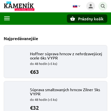
Prázdny košík
Hľadať
Najpredávanejšie
Hoffner súprava hrncov z nehrdzavejúcej
ocele 6ks VYPR
do 48 hodín
(>5 ks)
€63
Súprava smaltovaných hrncov Zilner 5ks
VYPR
do 48 hodín
(>5 ks)
€32