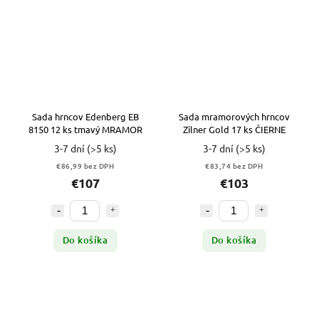
Sada hrncov Edenberg EB
Sada mramorových hrncov
8150 12 ks tmavý MRAMOR
Zilner Gold 17 ks ČIERNE
3-7 dní
(>5 ks)
3-7 dní
(>5 ks)
€86,99 bez DPH
€83,74 bez DPH
€107
€103
Do košíka
Do košíka