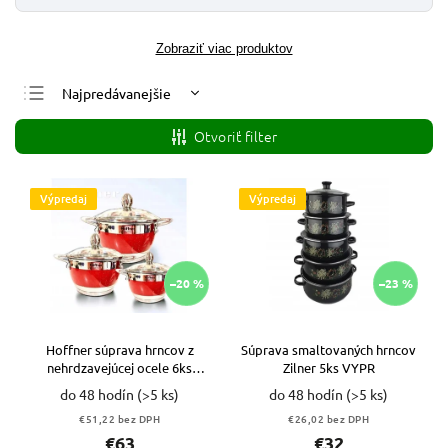
Zobraziť viac produktov
Najpredávanejšie
Najlacnejšie
Otvoriť filter
Najdrahšie
Abecedne
Výpredaj
Výpredaj
–20 %
–23 %
Hoffner súprava hrncov z
Súprava smaltovaných hrncov
nehrdzavejúcej ocele 6ks
Zilner 5ks VYPR
VYPR
do 48 hodín
(>5 ks)
do 48 hodín
(>5 ks)
€51,22 bez DPH
€26,02 bez DPH
€63
€32