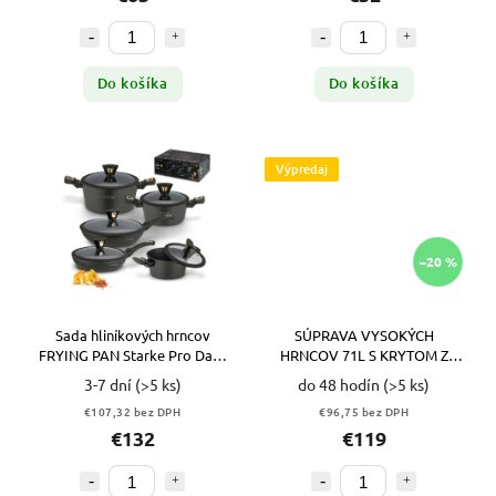
Do košíka
Do košíka
Výpredaj
–20 %
Sada hliníkových hrncov
SÚPRAVA VYSOKÝCH
FRYING PAN Starke Pro Dark
HRNCOV 71L S KRYTOM Z
Gold 10ks
NEHRDZAVEJÚCEJ OCELE.
3-7 dní
(>5 ks)
do 48 hodín
(>5 ks)
ECO4545 VYPR
€107,32 bez DPH
€96,75 bez DPH
€132
€119