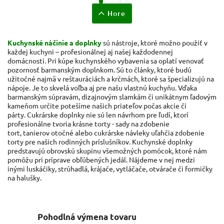
Hore
Kuchynské náčinie a doplnky
sú nástroje, ktoré možno použiť v
každej kuchyni – profesionálnej aj našej každodennej
domácnosti. Pri kúpe kuchynského vybavenia sa oplatí venovať
pozornosť barmanským doplnkom. Sú to články, ktoré budú
užitočné najmä v reštauráciách a krčmách, ktoré sa špecializujú na
nápoje. Je to skvelá voľba aj pre našu vlastnú kuchyňu. Vďaka
barmanským súpravám, dizajnovým slamkám či unikátnym ľadovým
kameňom určite potešíme našich priateľov počas akcie či
párty. Cukrárske doplnky nie sú len návrhom pre ľudí, ktorí
profesionálne tvoria krásne torty - sady na zdobenie
tort,
tanierov
otočné alebo cukrárske návleky uľahčia zdobenie
torty pre našich rodinných príslušníkov. Kuchynské doplnky
predstavujú obrovskú skupinu všemožných pomôcok, ktoré nám
pomôžu pri príprave obľúbených jedál. Nájdeme v nej medzi
inými luskáčiky, strúhadlá, krájače, vytláčače, otvárače či formičky
na halušky.
Pohodlná výmena tovaru