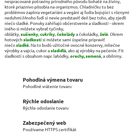
nespracované potraviny prírodného pôvodu bohaté na živiny,
ktoré priaznivo pôsobia na organizmus. Chladničku tu bez
problémov zaplnia vegetariáni a vegáni aj ľudia bojujúci s rôznymi
neduhmi.
Mnoho ľudí si nevie predstaviť deň bez toho, aby zjedli
niečo sladké. Ponuky zahŕňajú občerstvenie a sladkosti - okrem
iného si môžete vybrať tyčinky,
oblátky,
sušienky
,
cukríky
,
čokolády
a čokoládky,
želé
. Okrem
hotových
sladkostí
si môžete sami úspešne pripraviť
niečo
sladké
. Na to budú užitočné ovocné konzervy, mliečne
výrobky a vajcia, cukor a
sladidlá
, ako aj výrobky na pečenie. Fit
sladkosti s obsahom napr. lahôdky,
orechy
,
semená
, a obilniny.
Pohodlná výmena tovaru
Pohodlné vrátenie tovaru
Rýchle odoslanie
Rýchle odoslanie tovaru
Zabezpečený web
Používame HTTPS certifikát