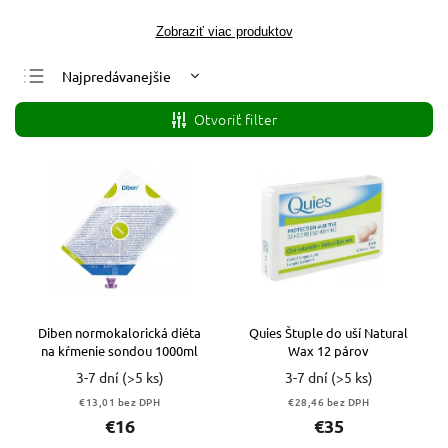
Zobraziť viac produktov
Najpredávanejšie
Najlacnejšie
Otvoriť filter
Najdrahšie
Abecedne
Diben normokalorická diéta
Quies Štuple do uší Natural
na kŕmenie sondou 1000ml
Wax 12 párov
3-7 dní
(>5 ks)
3-7 dní
(>5 ks)
€13,01 bez DPH
€28,46 bez DPH
€16
€35