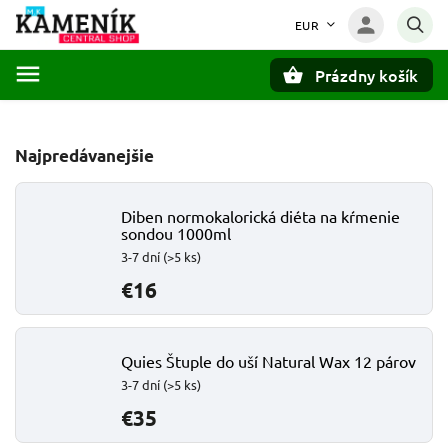
EUR
Prázdny košík
Hľadať
Najpredávanejšie
Diben normokalorická diéta na kŕmenie
sondou 1000ml
3-7 dní
(>5 ks)
€16
Quies Štuple do uší Natural Wax 12 párov
3-7 dní
(>5 ks)
€35