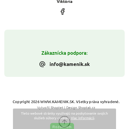
Viktória
Zákaznícka podpora:
info@kamenik.sk
Copyright 2026
WWW.KAMENIK.SK
. Všetky práva vyhradené.
Vytvořil
Shoptet
| Design
Shoptak.cz
Tieto webové stránky využívajú na poskytovanie svojich
služieb súbory cookies.
Viac informácií
.
Rozumiem