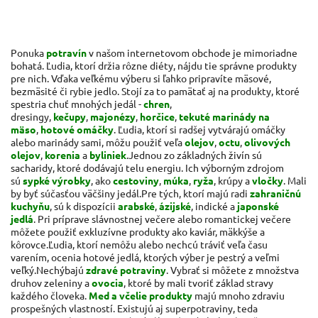
Ponuka
potravín
v našom internetovom obchode je mimoriadne
bohatá. Ľudia, ktorí držia rôzne diéty, nájdu tie správne produkty
pre nich. Vďaka veľkému výberu si ľahko pripravíte mäsové,
bezmäsité či rybie jedlo. Stojí za to pamätať aj na produkty, ktoré
spestria chuť mnohých jedál -
chren
,
dresingy,
kečupy
,
majonézy
,
horčice
,
tekuté marinády na
mäso
,
hotové omáčky
. Ľudia, ktorí si radšej vytvárajú omáčky
alebo marinády sami, môžu použiť veľa
olejov
,
octu
,
olivových
olejov
,
korenia
a
byliniek
.
Jednou zo základných živín sú
sacharidy, ktoré dodávajú telu energiu. Ich výborným zdrojom
sú
sypké výrobky
, ako
cestoviny
,
múka
,
ryža
, krúpy a
vločky
. Mali
by byť súčasťou väčšiny jedál.
Pre tých, ktorí majú radi
zahraničnú
kuchyňu
, sú k dispozícii
arabské
,
ázijské
, indické a
japonské
jedlá
. Pri príprave slávnostnej večere alebo romantickej večere
môžete použiť exkluzívne produkty ako kaviár, mäkkýše a
kôrovce.
Ľudia, ktorí nemôžu alebo nechcú tráviť veľa času
varením, ocenia hotové jedlá, ktorých výber je pestrý a veľmi
veľký.
Nechýbajú
zdravé potraviny
. Vybrať si môžete z množstva
druhov zeleniny a
ovocia
, ktoré by mali tvoriť základ stravy
každého človeka.
Med a včelie produkty
majú mnoho zdraviu
prospešných vlastností. Existujú aj superpotraviny, teda