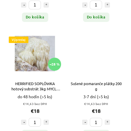
Do košíka
Do košíka
Výpredaj
–28 %
HERRIFIED SOPLÓWKA
Sušené pomaranče plátky 200
hotový substrát 3kg MYCLE
g
VYPR
do 48 hodín
(>5 ks)
3-7 dní
(>5 ks)
€14,63 bez DPH
€14,63 bez DPH
€18
€18