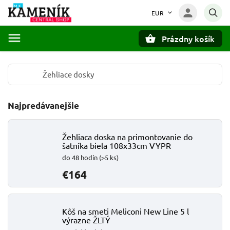
EUR
Prázdny košík
Hľadať
Žehliace dosky
Najpredávanejšie
Žehliaca doska na primontovanie do
šatníka biela 108x33cm VYPR
do 48 hodín
(>5 ks)
€164
Kôš na smeti Meliconi New Line 5 l
výrazne ŽLTÝ