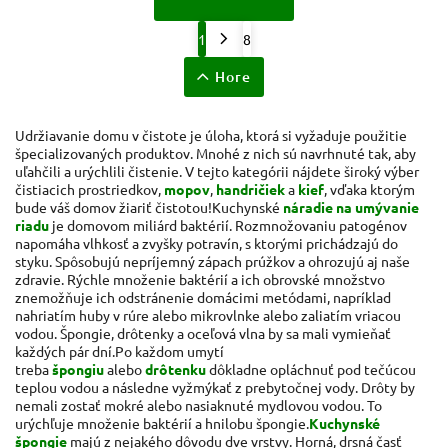
1
8
Hore
Udržiavanie domu v čistote je úloha, ktorá si vyžaduje použitie
špecializovaných produktov. Mnohé z nich sú navrhnuté tak, aby
uľahčili a urýchlili čistenie. V tejto kategórii nájdete široký výber
čistiacich prostriedkov,
mopov
,
handričiek
a
kief
, vďaka ktorým
bude váš domov žiariť čistotou!Kuchynské
náradie na umývanie
riadu
je domovom miliárd baktérií. Rozmnožovaniu patogénov
napomáha vlhkosť a zvyšky potravín, s ktorými prichádzajú do
styku. Spôsobujú nepríjemný zápach prúžkov a ohrozujú aj naše
zdravie. Rýchle množenie baktérií a ich obrovské množstvo
znemožňuje ich odstránenie domácimi metódami, napríklad
nahriatím huby v rúre alebo mikrovlnke alebo zaliatím vriacou
vodou. Špongie, drôtenky a oceľová vlna by sa mali vymieňať
každých pár dní.Po každom umytí
treba
špongiu
alebo
drôtenku
dôkladne opláchnuť pod tečúcou
teplou vodou a následne vyžmýkať z prebytočnej vody. Drôty by
nemali zostať mokré alebo nasiaknuté mydlovou vodou. To
urýchľuje množenie baktérií a hnilobu špongie.
Kuchynské
špongie
majú z nejakého dôvodu dve vrstvy. Horná, drsná časť