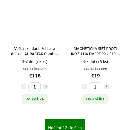
Veľká skladacia žehliaca
MAGNETICKÁ SIEŤ PROTI
doska LAURASTAR Comfort
HMYZU NA DVERE 90 x 210 cm
pre parný generátor
DIKER
3-7 dní
(>5 ks)
3-7 dní
(>5 ks)
€95,93 bez DPH
€15,45 bez DPH
€118
€19
Do košíka
Do košíka
Načítať 12 ďalších