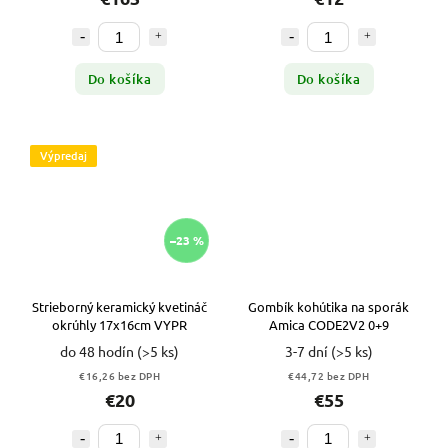
Do košíka
Do košíka
Výpredaj
–23 %
Strieborný keramický kvetináč
Gombík kohútika na sporák
okrúhly 17x16cm VYPR
Amica CODE2V2 0+9
do 48 hodín
(>5 ks)
3-7 dní
(>5 ks)
€16,26 bez DPH
€44,72 bez DPH
€20
€55