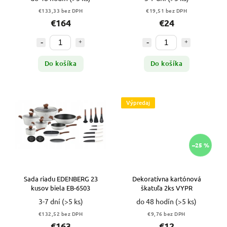
€133,33 bez DPH
€19,51 bez DPH
€164
€24
Do košíka
Do košíka
Výpredaj
–25 %
Sada riadu EDENBERG 23
Dekoratívna kartónová
kusov biela EB-6503
škatuľa 2ks VYPR
3-7 dní
(>5 ks)
do 48 hodín
(>5 ks)
€132,52 bez DPH
€9,76 bez DPH
€163
€12