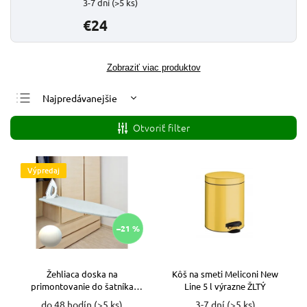
3-7 dní
(>5 ks)
€24
Zobraziť viac produktov
Najpredávanejšie
Najlacnejšie
Otvoriť filter
Najdrahšie
Abecedne
Výpredaj
–21 %
Žehliaca doska na
Kôš na smeti Meliconi New
primontovanie do šatníka
Line 5 l výrazne ŽLTÝ
biela 108x33cm VYPR
do 48 hodín
(>5 ks)
3-7 dní
(>5 ks)