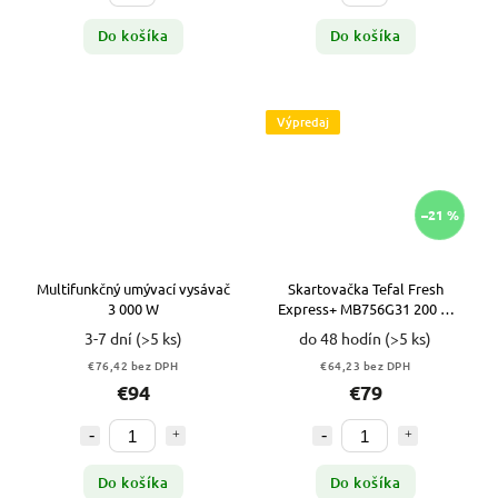
Do košíka
Do košíka
Výpredaj
–21 %
Multifunkčný umývací vysávač
Skartovačka Tefal Fresh
3 000 W
Express+ MB756G31 200 W
VYPR
3-7 dní
(>5 ks)
do 48 hodín
(>5 ks)
€76,42 bez DPH
€64,23 bez DPH
€94
€79
Do košíka
Do košíka