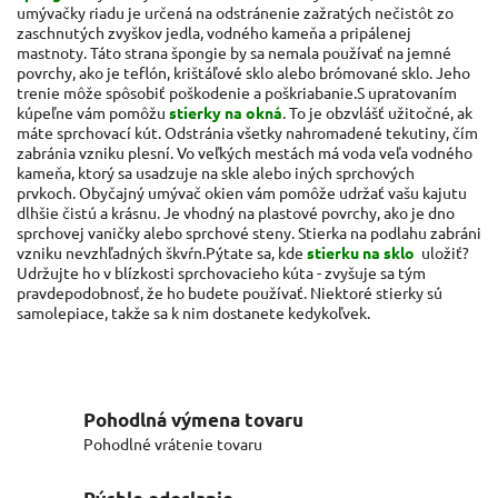
umývačky riadu je určená na odstránenie zažratých nečistôt zo
zaschnutých zvyškov jedla, vodného kameňa a pripálenej
mastnoty. Táto strana špongie by sa nemala používať na jemné
povrchy, ako je teflón, krištáľové sklo alebo brómované sklo. Jeho
trenie môže spôsobiť poškodenie a poškriabanie.S upratovaním
kúpeľne vám pomôžu
stierky na okná
. To je obzvlášť užitočné, ak
máte sprchovací kút. Odstránia všetky nahromadené tekutiny, čím
zabránia vzniku plesní. Vo veľkých mestách má voda veľa vodného
kameňa, ktorý sa usadzuje na skle alebo iných sprchových
prvkoch. Obyčajný umývač okien vám pomôže udržať vašu kajutu
dlhšie čistú a krásnu. Je vhodný na plastové povrchy, ako je dno
sprchovej vaničky alebo sprchové steny. Stierka na podlahu zabráni
vzniku nevzhľadných škvŕn.Pýtate sa, kde
stierku na sklo
uložiť?
Udržujte ho v blízkosti sprchovacieho kúta - zvyšuje sa tým
pravdepodobnosť, že ho budete používať. Niektoré stierky sú
samolepiace, takže sa k nim dostanete kedykoľvek.
Pohodlná výmena tovaru
Pohodlné vrátenie tovaru