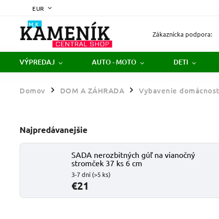
EUR
Zákaznícka podpora:
VÝPREDAJ
AUTO - MOTO
DETI
Domov
DOM A ZÁHRADA
Vybavenie domácnost
/
/
Najpredávanejšie
SADA nerozbitných gúľ na vianočný
stromček 37 ks 6 cm
3-7 dní
(>5 ks)
€21