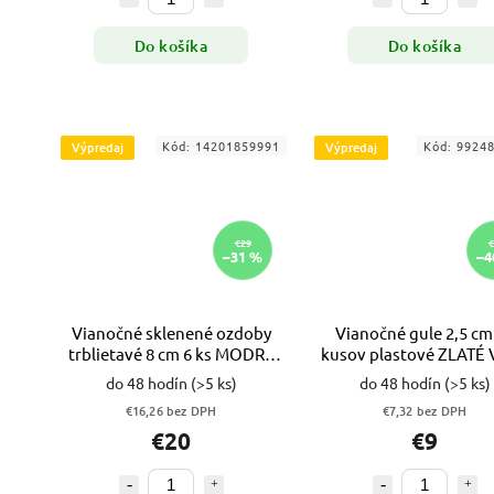
Do košíka
Do košíka
Kód:
14201859991
Kód:
9924
Výpredaj
Výpredaj
€29
€
–31 %
–4
Vianočné sklenené ozdoby
Vianočné gule 2,5 cm
trblietavé 8 cm 6 ks MODRÉ
kusov plastové ZLATÉ
VYPR
do 48 hodín
(>5 ks)
do 48 hodín
(>5 ks)
€16,26 bez DPH
€7,32 bez DPH
€20
€9