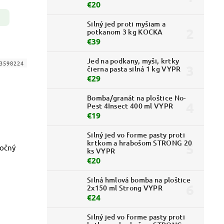
€20
Silný jed proti myšiam a
potkanom 3 kg KOCKA
€39
Jed na podkany, myši, krtky
3598224
čierna pasta silná 1 kg VYPR
€29
Bomba/granát na ploštice No-
Pest 4Insect 400 ml VYPR
€19
Silný jed vo forme pasty proti
krtkom a hrabošom STRONG 20
nočný
ks VYPR
€20
Silná hmlová bomba na ploštice
2x150 ml Strong VYPR
€24
Silný jed vo forme pasty proti