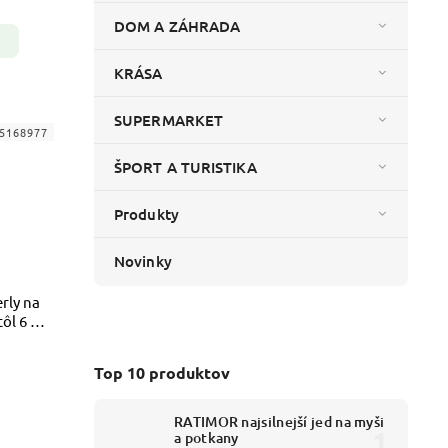
DOM A ZÁHRADA
KRÁSA
SUPERMARKET
5168977
ŠPORT A TURISTIKA
Produkty
Novinky
rly na
ôl 6 m
Top 10 produktov
RATIMOR najsilnejší jed na myši
a potkany