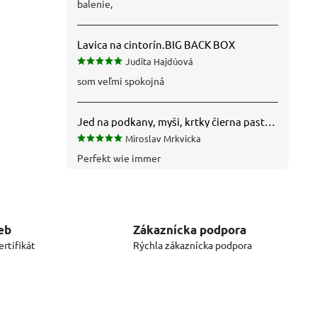
balenie,
Lavica na cintorín.BIG BACK BOX
Judita Hajdúová
som veľmi spokojná
Jed na podkany, myši, krtky čierna pasta silná 1 kg VYPR
Miroslav Mrkvicka
Perfekt wie immer
eb
Zákaznícka podpora
rtifikát
Rýchla zákaznícka podpora