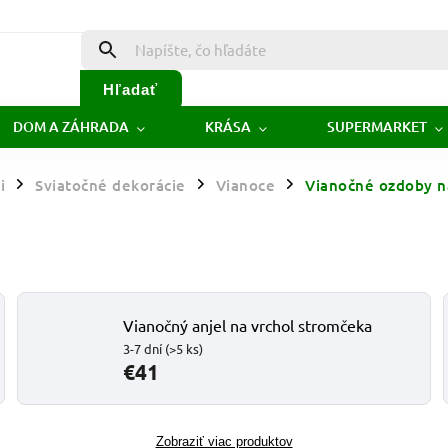
Hľadať
DOM A ZÁHRADA
KRÁSA
SUPERMARKET
i
Sviatočné dekorácie
Vianoce
Vianočné ozdoby n
/
/
/
Vianočný anjel na vrchol stromčeka
3-7 dní
(>5 ks)
€41
Zobraziť viac produktov