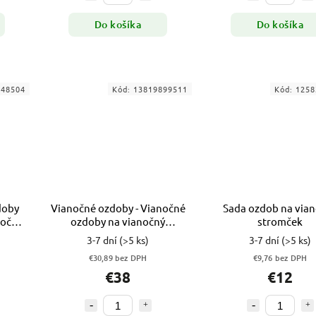
Do košíka
Do košíka
648504
Kód:
13819899511
Kód:
1258
doby
Vianočné ozdoby - Vianočné
Sada ozdob na via
nočný
ozdoby na vianočný
stromček
rna
stromček 29 ks sada
3-7 dní
(>5 ks)
3-7 dní
(>5 ks)
€30,89 bez DPH
€9,76 bez DPH
€38
€12