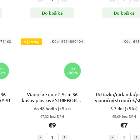
Do košíka
Do košíka
879162
Kód:
9924890404
Kód:
643
Výpredaj
15
€13
0 %
–30 %
 36
Vianočné gule 2,5 cm 36
Retiazka/girlanda/pe
 VYPR
kusov plastové STRIEBORNÉ
vianočný stromček/st
VYPR
ZLATÁ
do 48 hodín
(>5 ks)
3-7 dní
(>5 ks)
€7,32 bez DPH
€5,69 bez DPH
€9
€7