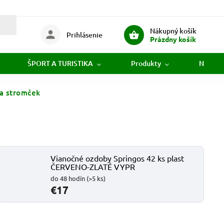
Nákupný košík
Prihlásenie
Prázdny košík
ŠPORT A TURISTIKA
Produkty
Novink
a stromček
Vianočné ozdoby Springos 42 ks plast
ČERVENO-ZLATÉ VYPR
do 48 hodín
(>5 ks)
€17