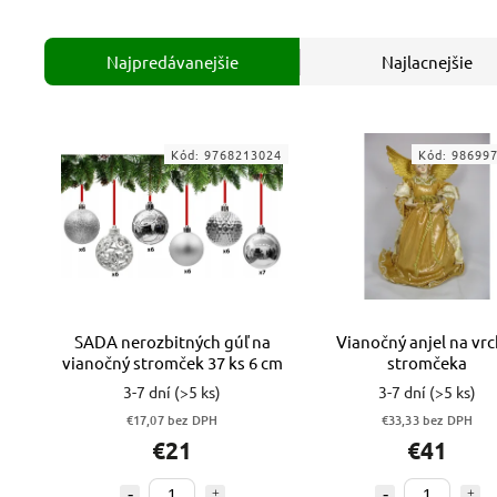
Najpredávanejšie
Najlacnejšie
Kód:
9768213024
Kód:
98699
SADA nerozbitných gúľ na
Vianočný anjel na vrc
vianočný stromček 37 ks 6 cm
stromčeka
3-7 dní
(>5 ks)
3-7 dní
(>5 ks)
€17,07 bez DPH
€33,33 bez DPH
€21
€41