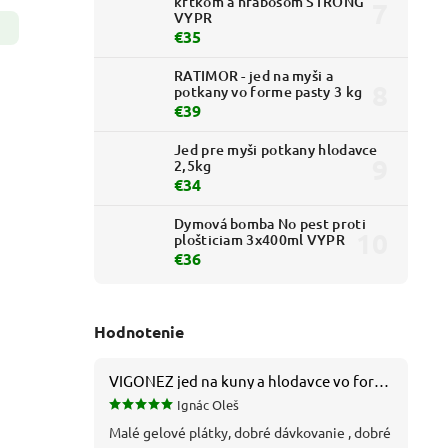
krtkom a hrabošom STRONG
VYPR
€35
RATIMOR - jed na myši a
potkany vo forme pasty 3 kg
€39
Jed pre myši potkany hlodavce
2,5kg
€34
Dymová bomba No pest proti
plošticiam 3x400ml VYPR
€36
Hodnotenie
VIGONEZ jed na kuny a hlodavce vo forme pasty 1,5 kg
Ignác Oleš
Malé gelové plátky, dobré dávkovanie , dobré