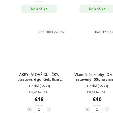
Do košíka
Do košíka
Kód:
9804557875
Kód:
12736
AKRYLÁTOVÉ GULIČKY,
Vianočné ozdoby - Oz
plastové, 6 guličiek, 8cm -
nastavený 100x na via
urob si sám
stromček modrá čie
3-7 dní
(>5 ks)
3-7 dní
(>5 ks)
€14,63 bez DPH
€32,52 bez DPH
€18
€40