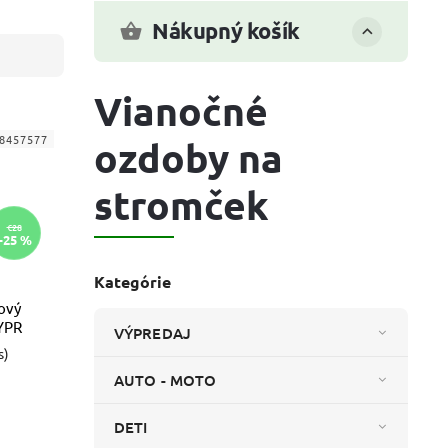
Nákupný košík
Vianočné
8457577
ozdoby na
stromček
€28
–25 %
Kategórie
ový
 VYPR
VÝPREDAJ
s)
AUTO - MOTO
DETI