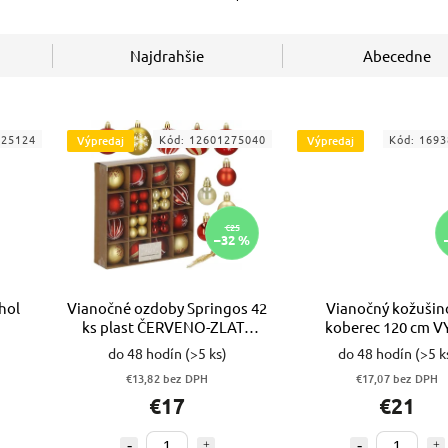
Najdrahšie
Abecedne
725124
Kód:
12601275040
Kód:
1693
Výpredaj
Výpredaj
€25
–32 %
hol
Vianočné ozdoby Springos 42
Vianočný kožušin
ks plast ČERVENO-ZLATÉ
koberec 120 cm
VYPR
do 48 hodín
(>5 ks)
do 48 hodín
(>5 k
€13,82 bez DPH
€17,07 bez DPH
€17
€21