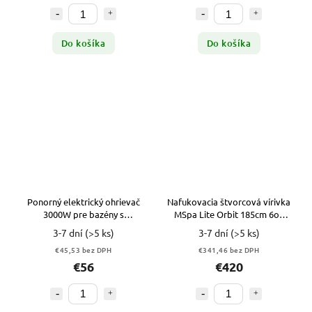
Do košíka
Do košíka
Ponorný elektrický ohrievač
Nafukovacia štvorcová vírivka
3000W pre bazény s
MSpa Lite Orbit 185cm 6os
časovačom
930L
3-7 dní
(>5 ks)
3-7 dní
(>5 ks)
€45,53 bez DPH
€341,46 bez DPH
€56
€420