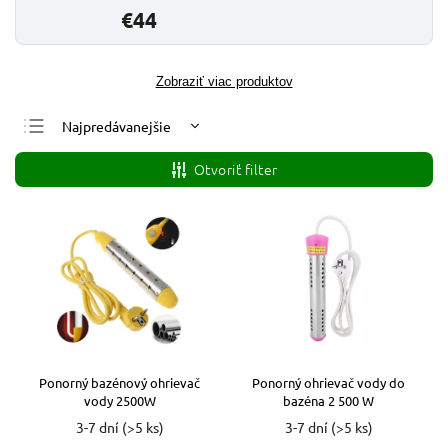
€44
Zobraziť viac produktov
Najpredávanejšie
Najlacnejšie
Otvoriť filter
Najdrahšie
Abecedne
Ponorný bazénový ohrievač
Ponorný ohrievač vody do
vody 2500W
bazéna 2 500 W
3-7 dní
(>5 ks)
3-7 dní
(>5 ks)