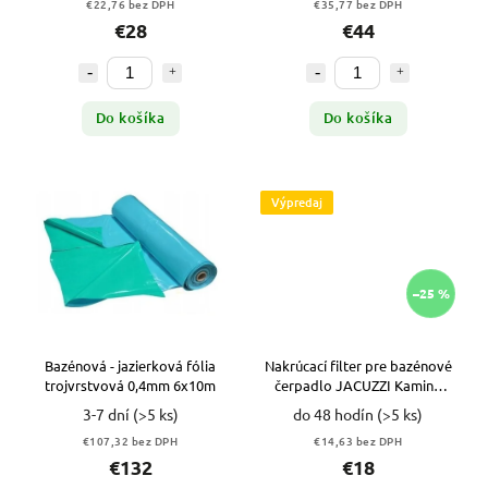
€22,76 bez DPH
€35,77 bez DPH
€28
€44
Do košíka
Do košíka
Výpredaj
–25 %
Bazénová - jazierková fólia
Nakrúcací filter pre bazénové
trojvrstvová 0,4mm 6x10m
čerpadlo JACUZZI Kamino
VYPR
3-7 dní
(>5 ks)
do 48 hodín
(>5 ks)
€107,32 bez DPH
€14,63 bez DPH
€132
€18