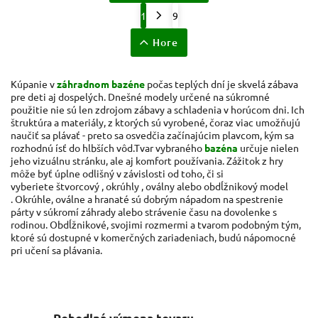
1
9
Hore
Kúpanie v
záhradnom bazéne
počas teplých dní je skvelá zábava
pre deti aj dospelých.
Dnešné modely určené na súkromné ​​
použitie nie sú len zdrojom zábavy a schladenia v horúcom dni.
Ich
štruktúra a materiály, z ktorých sú vyrobené, čoraz viac umožňujú
naučiť sa plávať - ​​preto sa osvedčia začínajúcim plavcom, kým sa
rozhodnú ísť do hlbších vôd.
Tvar vybraného
bazéna
určuje nielen
jeho vizuálnu stránku, ale aj komfort používania. Zážitok z hry
môže byť úplne odlišný v závislosti od toho, či si
vyberiete štvorcový , okrúhly , oválny alebo obdĺžnikový model
. Okrúhle, oválne a hranaté sú dobrým nápadom na spestrenie
párty v súkromí záhrady alebo strávenie času na dovolenke s
rodinou. Obdĺžnikové, svojimi rozmermi a tvarom podobným tým,
ktoré sú dostupné v komerčných zariadeniach, budú nápomocné
pri učení sa plávania.