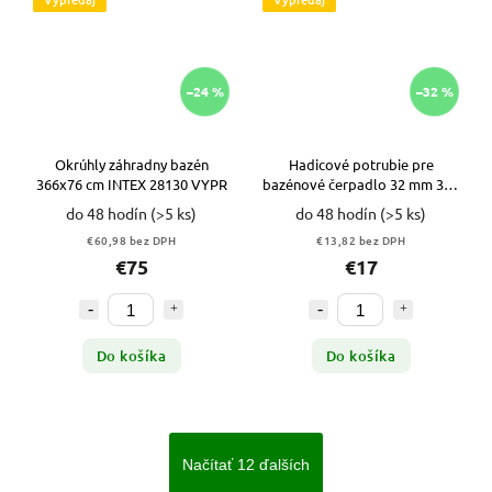
–24 %
–32 %
Okrúhly záhradny bazén
Hadicové potrubie pre
366x76 cm INTEX 28130 VYPR
bazénové čerpadlo 32 mm 3 m
Bestway 58369 VYPR
do 48 hodín
(>5 ks)
do 48 hodín
(>5 ks)
€60,98 bez DPH
€13,82 bez DPH
€75
€17
Do košíka
Do košíka
Načítať 12 ďalších