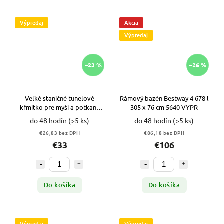
Výpredaj
Akcia
Výpredaj
–23 %
–26 %
Veľké staničné tunelové
Rámový bazén Bestway 4 678 l
kŕmitko pre myši a potkany
305 x 76 cm 5640 VYPR
10ks VYPR
do 48 hodín
(>5 ks)
do 48 hodín
(>5 ks)
€26,83 bez DPH
€86,18 bez DPH
€33
€106
Do košíka
Do košíka
Výpredaj
Výpredaj