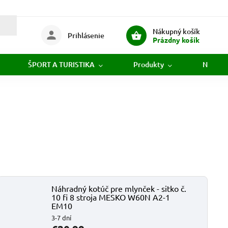
Nákupný košík
Prihlásenie
Prázdny košík
ŠPORT A TURISTIKA
Produkty
Novink
Náhradný kotúč pre mlynček - sitko č.
10 fi 8 stroja MESKO W60N A2-1
EM10
3-7 dní