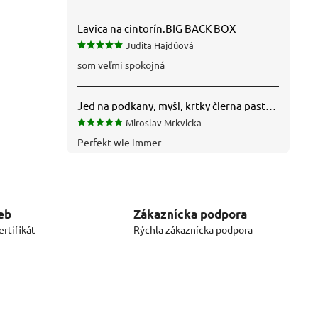
Lavica na cintorín.BIG BACK BOX
Judita Hajdúová
som veľmi spokojná
Jed na podkany, myši, krtky čierna pasta silná 1 kg VYPR
Miroslav Mrkvicka
Perfekt wie immer
eb
Zákaznícka podpora
rtifikát
Rýchla zákaznícka podpora