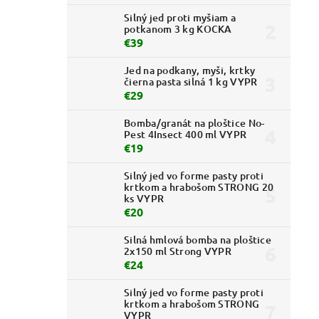
Silný jed proti myšiam a
potkanom 3 kg KOCKA
€39
Jed na podkany, myši, krtky
čierna pasta silná 1 kg VYPR
€29
Bomba/granát na ploštice No-
Pest 4Insect 400 ml VYPR
€19
Silný jed vo forme pasty proti
krtkom a hrabošom STRONG 20
ks VYPR
€20
Silná hmlová bomba na ploštice
2x150 ml Strong VYPR
€24
Silný jed vo forme pasty proti
krtkom a hrabošom STRONG
VYPR