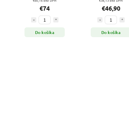
€60,16 bez DPH
€38,13 bez DPH
€74
€46,90
Do košíka
Do košíka