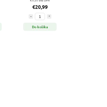
€17,07 bez DPH
€20,99
Do košíka