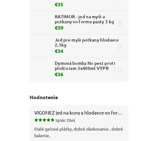
€35
RATIMOR - jed na myši a
potkany vo forme pasty 3 kg
€39
Jed pre myši potkany hlodavce
2,5kg
€34
Dymová bomba No pest proti
plošticiam 3x400ml VYPR
€36
Hodnotenie
VIGONEZ jed na kuny a hlodavce vo forme pasty 1,5 kg
Ignác Oleš
Malé gelové plátky, dobré dávkovanie , dobré
balenie,