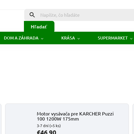
Hľadať
DOM A ZÁHRADA
KRÁSA
SUPERMARKET
Motor vysávača pre KARCHER Puzzi
100 1200W 175mm
3-7 dní
(>5 ks)
€46,90