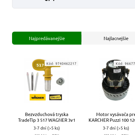
Najpredávanejšie
Najlacnejšie
Kód:
9740462217
Kód:
9667
Bezvzduchová tryska
Motor vysávača pr
TradeTip 3 517 WAGNER 3v1
KARCHER Puzzi 100 1
175mm
3-7 dní
(>5 ks)
3-7 dní
(>5 ks)