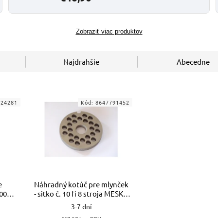
Zobraziť viac produktov
Najdrahšie
Abecedne
724281
Kód:
8647791452
e
Náhradný kotúč pre mlynček
200W
- sitko č. 10 fi 8 stroja MESKO
W60N A2-1 EM10
3-7 dní