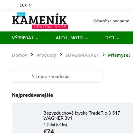
EUR
Zákaznícka podpora:
VÝPREDAJ
AUTO - MOTO
DETI
Domov
Produkty
SUPERMARKET
Priemysel
/
/
/
Stroje a zariadenia
Najpredávanejšie
Bezvzduchová tryska TradeTip 3 517
WAGNER 3v1
3-7 dní
(>5 ks)
€74