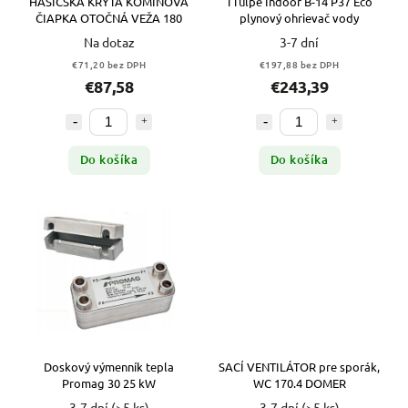
HASIČSKÁ KRYTÁ KOMÍNOVÁ
TTulpe Indoor B-14 P37 Eco
ČIAPKA OTOČNÁ VEŽA 180
plynový ohrievač vody
Na dotaz
3-7 dní
€71,20 bez DPH
€197,88 bez DPH
€87,58
€243,39
Do košíka
Do košíka
Doskový výmenník tepla
SACÍ VENTILÁTOR pre sporák,
Promag 30 25 kW
WC 170.4 DOMER
3-7 dní
(>5 ks)
3-7 dní
(>5 ks)