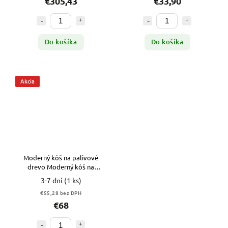
€305,43
€33,90
Do košíka
Do košíka
Akcia
Moderný kôš na palivové
drevo
Moderný kôš na
palivové drevo ku krbu
3-7 dní
(1 ks)
€55,28 bez DPH
€68