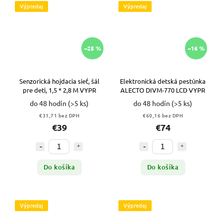
Výpredaj
Výpredaj
–25 %
–16 %
Senzorická hojdacia sieť, šál
Elektronická detská pestúnka
pre deti, 1,5 * 2,8 M VYPR
ALECTO DIVM-770 LCD VYPR
do 48 hodín
(>5 ks)
do 48 hodín
(>5 ks)
€31,71 bez DPH
€60,16 bez DPH
€39
€74
Do košíka
Do košíka
Výpredaj
Výpredaj