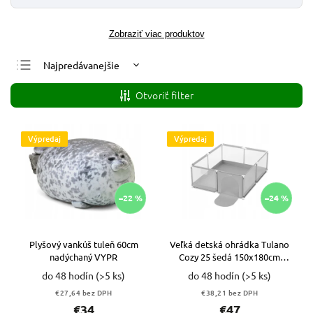
Zobraziť viac produktov
Najpredávanejšie
Najlacnejšie
Otvoriť filter
Najdrahšie
Abecedne
Výpredaj
Výpredaj
–22 %
–24 %
Plyšový vankúš tuleň 60cm
Veľká detská ohrádka Tulano
nadýchaný VYPR
Cozy 25 šedá 150x180cm
VYPR
do 48 hodín
(>5 ks)
do 48 hodín
(>5 ks)
€27,64 bez DPH
€38,21 bez DPH
€34
€47