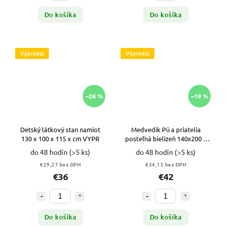
Do košíka
Do košíka
Výpredaj
Výpredaj
–26 %
–19 %
Detský látkový stan namiot
Medvedík Pú a priatelia
130 x 100 x 115 x cm VYPR
posteľná bielizeň 140x200 +
70x80 VYPR
do 48 hodín
(>5 ks)
do 48 hodín
(>5 ks)
€29,27 bez DPH
€34,15 bez DPH
€36
€42
Do košíka
Do košíka