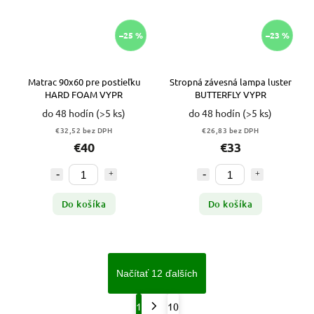
–25 %
–23 %
Matrac 90x60 pre postieľku
Stropná závesná lampa luster
HARD FOAM VYPR
BUTTERFLY VYPR
do 48 hodín
(>5 ks)
do 48 hodín
(>5 ks)
€32,52 bez DPH
€26,83 bez DPH
€40
€33
Do košíka
Do košíka
Načítať 12 ďalších
1
10