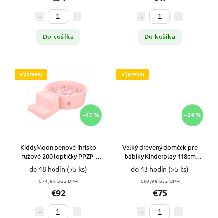
Do košíka
Do košíka
Výpredaj
Výpredaj
–17 %
–24 %
KiddyMoon penové ihrisko
Veľký drevený domček pre
ružové 200 loptičky PPZP-
bábiky Kinderplay 118cm
OK30D-122 VYPR
VYPR
do 48 hodín
(>5 ks)
do 48 hodín
(>5 ks)
€74,80 bez DPH
€60,98 bez DPH
€92
€75