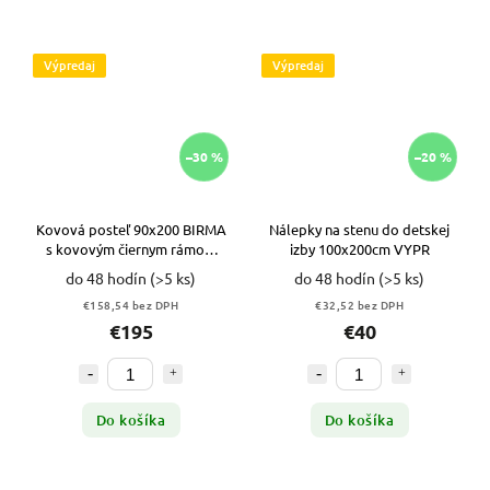
Výpredaj
Výpredaj
–30 %
–20 %
Kovová posteľ 90x200 BIRMA
Nálepky na stenu do detskej
s kovovým čiernym rámom
izby 100x200cm VYPR
VYPR
do 48 hodín
(>5 ks)
do 48 hodín
(>5 ks)
€158,54 bez DPH
€32,52 bez DPH
€195
€40
Do košíka
Do košíka