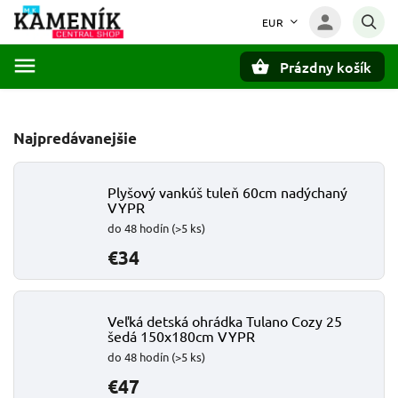
EUR
Prázdny košík
Hľadať
Najpredávanejšie
Plyšový vankúš tuleň 60cm nadýchaný
VYPR
do 48 hodín
(>5 ks)
€34
Veľká detská ohrádka Tulano Cozy 25
šedá 150x180cm VYPR
do 48 hodín
(>5 ks)
€47