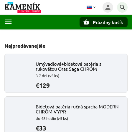
Prázdny košík
Hľadať
Najpredávanejšie
Umývadlová+bidetová batéria s
rukoväťou Oras Saga CHRÓM
3-7 dní
(>5 ks)
€129
Bidetová batéria ručná sprcha MODERN
CHRÓM VYPR
do 48 hodín
(>5 ks)
€33