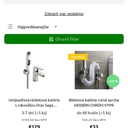
Zobraziť viac produktov
Najpredávanejšie
Najlacnejšie
Otvoriť filter
Najdrahšie
Abecedne
Výpredaj
–23 %
Umývadlová+bidetová batéria
Bidetová batéria ručná sprcha
s rukoväťou Oras Saga
MODERN CHRÓM VYPR
CHRÓM
3-7 dní
(>5 ks)
do 48 hodín
(>5 ks)
€104,88 bez DPH
€26,83 bez DPH
€129
€33