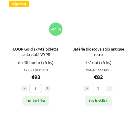
Výpredaj
–31 %
LOOP Gold skrytá bidetta
Batérie bidetova stojí antique
sada zlatá VYPR
retro
do 48 hodín
(>5 ks)
3-7 dní
(>5 ks)
€75,61 bez DPH
€66,67 bez DPH
€93
€82
Do košíka
Do košíka