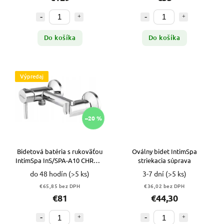
Do košíka
Do košíka
Výpredaj
–20 %
Bidetová batéria s rukoväťou
Oválny bidet IntimSpa
IntimSpa InS/SPA-A10 CHRÓM
striekacia súprava
VYPR
do 48 hodín
(>5 ks)
3-7 dní
(>5 ks)
€65,85 bez DPH
€36,02 bez DPH
€81
€44,30