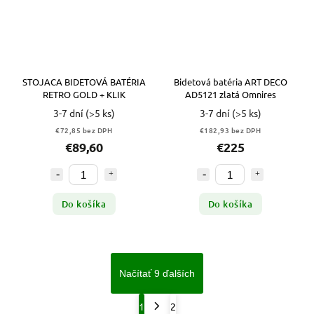
STOJACA BIDETOVÁ BATÉRIA
Bidetová batéria ART DECO
RETRO GOLD + KLIK
AD5121 zlatá Omnires
3-7 dní
(>5 ks)
3-7 dní
(>5 ks)
€72,85 bez DPH
€182,93 bez DPH
€89,60
€225
Do košíka
Do košíka
Načítať 9 ďalších
1
2