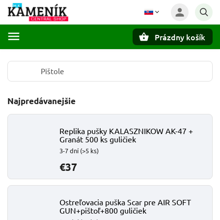
Prázdny košík
Hľadať
Pištole
Najpredávanejšie
Replika pušky KALASZNIKOW AK-47 +
Granát 500 ks guličiek
3-7 dní
(>5 ks)
€37
Ostreľovacia puška Scar pre AIR SOFT
GUN+pištoľ+800 guličiek