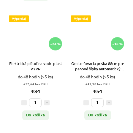
Výpredaj
Výpredaj
–24 %
–18 %
Elektrická pištoľ na vodu plast
Odstreľovacia puška 88cm pre
VYPR
penové šípky automatický
manuálny statív s optikou
do 48 hodín
(>5 ks)
do 48 hodín
(>5 ks)
VYPR
€27,64 bez DPH
€43,90 bez DPH
€34
€54
Do košíka
Do košíka