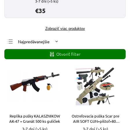
3-7 dní
(>5 ks)
€35
Zobraziť viac produktov
Najpredávanejšie
Najlacnejšie
Otvoriť filter
Najdrahšie
Abecedne
Replika pušky KALASZNIKOW
Ostreľovacia puška Scar pre
AK-47 + Granát 500 ks guličiek
AIR SOFT GUN+pištoľ+800
guličiek
3-7 dní
(>5 ks)
3-7 dní
(>5 ks)