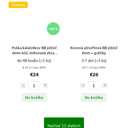
Výpredaj
–25 %
Puška kalašnikov BB pištoľ
Kovová airsoftová BB pištoľ
6mm ASG imitovaná zbraň
6mm + guličky
ASGARD + 800 BB VYPR
do 48 hodín
(>5 ks)
3-7 dní
(>5 ks)
€19,51 bez DPH
€21,14 bez DPH
€24
€26
Do košíka
Do košíka
Načítať 12 ďalších