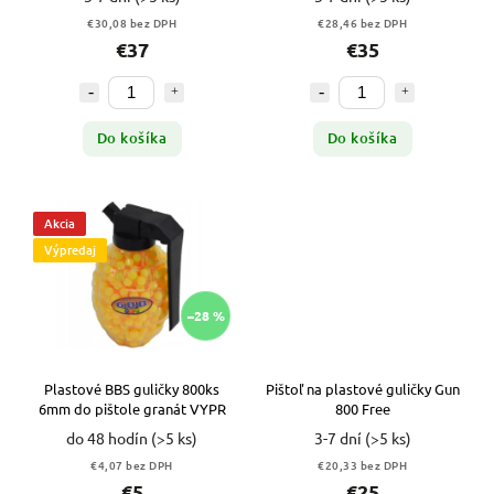
€30,08 bez DPH
€28,46 bez DPH
€37
€35
Do košíka
Do košíka
Akcia
Výpredaj
–28 %
Plastové BBS guličky 800ks
Pištoľ na plastové guličky Gun
6mm do pištole granát VYPR
800 Free
do 48 hodín
(>5 ks)
3-7 dní
(>5 ks)
€4,07 bez DPH
€20,33 bez DPH
€5
€25