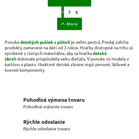
1
8
Hore
Ponuka
detských pušiek
a
pištolí
je veľmi pestrá. Predaj zahŕňa
produkty zamerané na deti od 3 rokov. Hračky dostupné na trhu sú
vyrobené z rôznych materiálov, aby sa hračka
detská
zbraň
dokonale prispôsobila veku dieťaťa. V ponuke sú modely z
kartónu a plastu. Niektoré detské zbrane majú penové, látkové a
kovové komponenty.
Pohodlná výmena tovaru
Pohodlné vrátenie tovaru
Rýchle odoslanie
Rýchle odoslanie tovaru