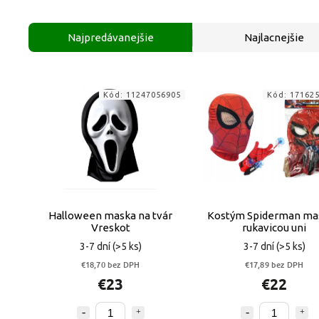
Najpredávanejšie
Najlacnejšie
Kód:
11247056905
Kód:
17162
Halloween maska na tvár
Kostým Spiderman mas
Vreskot
rukavicou uni
3-7 dní
(>5 ks)
3-7 dní
(>5 ks)
€18,70 bez DPH
€17,89 bez DPH
€23
€22