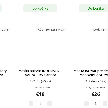
Do košíka
Do košíka
977976
Kód:
10162869493
Kód:
1571
tarý
Maska na tvár IRON MAN 3
Maska na tvár pre det
VÁ
AVENGERS žiariaca
Man svietiaca+z
3-7 dní
(>5 ks)
3-7 dní
(>5 ks)
€14,63 bez DPH
€21,14 bez DPH
€18
€26