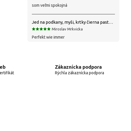
som veľmi spokojná
Jed na podkany, myši, krtky čierna pasta silná 1 kg VYPR
Miroslav Mrkvicka
Perfekt wie immer
web
Zákaznícka podpora
rtifikát
Rýchla zákaznícka podpora