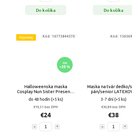
Do košíka
Do košíka
Kód:
16773844570
Kód:
15656
Výpredaj
€32
–25 %
Halloweenska maska
Maska na tvár dedko/s
Cosplay Nun Sister Presenta
pán/senior LATEXO
VYPR
do 48 hodín
(>5 ks)
3-7 dní
(>5 ks)
€19,51 bez DPH
€30,89 bez DPH
€24
€38