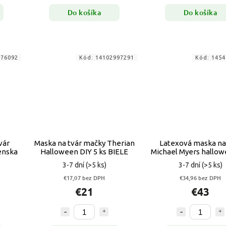
Do košíka
Do košíka
576092
Kód:
14102997291
Kód:
1454
vár
Maska na tvár mačky Therian
Latexová maska ​​na
enska
Halloween DIY 5 ks BIELE
Michael Myers hallo
3-7 dní
(>5 ks)
3-7 dní
(>5 ks)
€17,07 bez DPH
€34,96 bez DPH
€21
€43