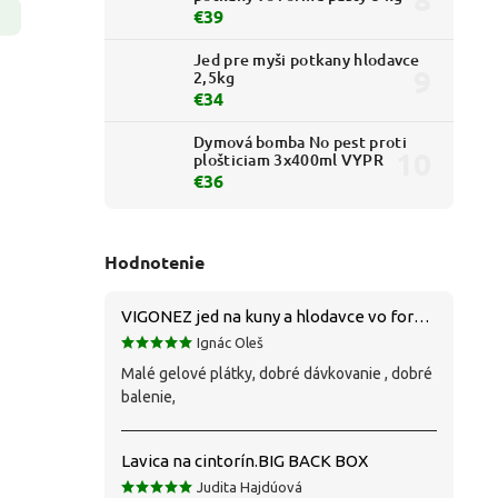
€39
Jed pre myši potkany hlodavce
2,5kg
€34
Dymová bomba No pest proti
plošticiam 3x400ml VYPR
€36
Hodnotenie
VIGONEZ jed na kuny a hlodavce vo forme pasty 1,5 kg
Ignác Oleš
Malé gelové plátky, dobré dávkovanie , dobré
balenie,
Lavica na cintorín.BIG BACK BOX
Judita Hajdúová