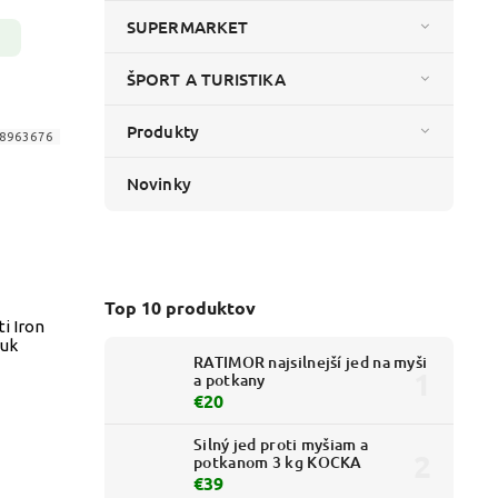
SUPERMARKET
ŠPORT A TURISTIKA
Produkty
8963676
Novinky
Top 10 produktov
i Iron
vuk
RATIMOR najsilnejší jed na myši
a potkany
€20
Silný jed proti myšiam a
potkanom 3 kg KOCKA
€39