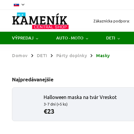
Zákaznícka podpora:
VÝPREDAJ
AUTO - MOTO
DETI
Domov
DETI
Párty doplnky
Masky
/
/
/
Najpredávanejšie
Halloween maska na tvár Vreskot
3-7 dní
(>5 ks)
€23