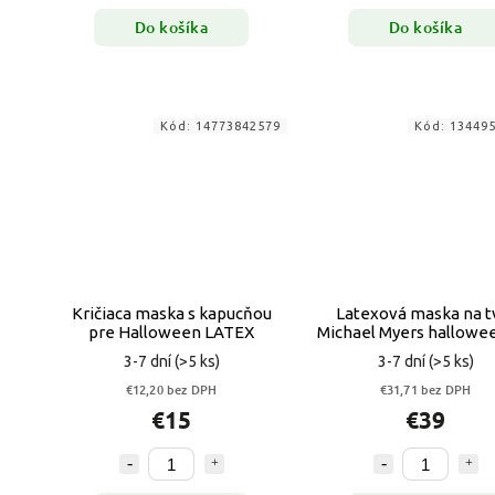
Do košíka
Do košíka
Kód:
14773842579
Kód:
13449
Kričiaca maska s kapucňou
Latexová maska ​​na t
pre Halloween LATEX
Michael Myers hallowe
3-7 dní
(>5 ks)
3-7 dní
(>5 ks)
€12,20 bez DPH
€31,71 bez DPH
€15
€39