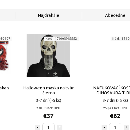
Najdrahšie
Abecedne
560407
Kód:
17006545552
Kód:
1710
ka s
Halloween maska na tvár
NAFUKOVACÍ KOS
čierna
DINOSAURA T-R
HALLOWEENSKY K
3-7 dní
(>5 ks)
3-7 dní
(>5 ks)
PRE DETI
€30,08 bez DPH
€50,41 bez DPH
€37
€62