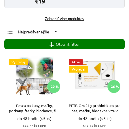
€19
Zobraziť viac produktov
Najpredávanejšie
Najlacnejšie
Otvoriť filter
Najdrahšie
Abecedne
Výpredaj
Akcia
Výpredaj
–20 %
–26 %
Pasca na kuny, mačky,
PETBIOM 21g probiotikum pre
potkany, fretky, hlodavce, živá
psa, mačku, hlodavce VYPR
pasca, jednostranná klietka
do 48 hodín
(>5 ks)
do 48 hodín
(>5 ks)
VYPR
€35,77 bez DPH
€15,45 bez DPH