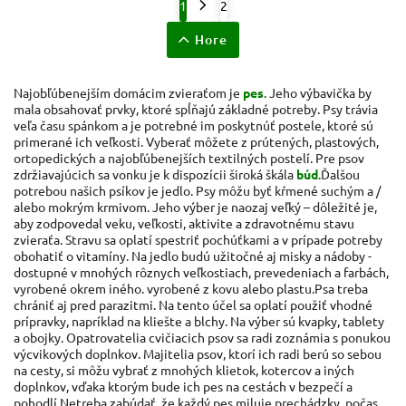
1
2
Hore
Najobľúbenejším domácim zvieraťom je
pes
. Jeho výbavička by
mala obsahovať prvky, ktoré spĺňajú základné potreby. Psy trávia
veľa času spánkom a je potrebné im poskytnúť postele, ktoré sú
primerané ich veľkosti. Vyberať môžete z prútených, plastových,
ortopedických a najobľúbenejších textilných postelí. Pre psov
zdržiavajúcich sa vonku je k dispozícii široká škála
búd
.
Ďalšou
potrebou našich psíkov je jedlo. Psy môžu byť kŕmené suchým a /
alebo mokrým krmivom. Jeho výber je naozaj veľký – dôležité je,
aby zodpovedal veku, veľkosti, aktivite a zdravotnému stavu
zvieraťa. Stravu sa oplatí spestriť pochúťkami a v prípade potreby
obohatiť o vitamíny. Na jedlo budú užitočné aj misky a nádoby -
dostupné v mnohých rôznych veľkostiach, prevedeniach a farbách,
vyrobené okrem iného. vyrobené z kovu alebo plastu.
Psa treba
chrániť aj pred parazitmi. Na tento účel sa oplatí použiť vhodné
prípravky, napríklad na kliešte a blchy. Na výber sú kvapky, tablety
a obojky. Opatrovatelia cvičiacich psov sa radi zoznámia s ponukou
výcvikových doplnkov. Majitelia psov, ktorí ich radi berú so sebou
na cesty, si môžu vybrať z mnohých klietok, kotercov a iných
doplnkov, vďaka ktorým bude ich pes na cestách v bezpečí a
pohodlí.
Netreba zabúdať, že každý pes miluje prechádzky, počas