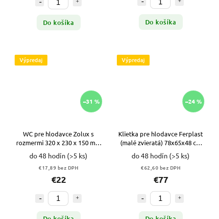
Do košíka
Do košíka
Výpredaj
Výpredaj
–31 %
–24 %
WC pre hlodavce Zolux s
Klietka pre hlodavce Ferplast
rozmermi 320 x 230 x 150 mm
(malé zvieratá) 78x65x48 cm
SIVÉ VYPR
SIVÁ VYPR
do 48 hodín
(>5 ks)
do 48 hodín
(>5 ks)
€17,89 bez DPH
€62,60 bez DPH
€22
€77
Do košíka
Do košíka