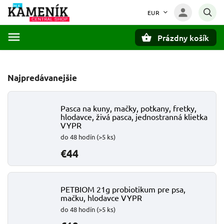
EUR
Prázdny košík
Hľadať
Najpredávanejšie
Pasca na kuny, mačky, potkany, fretky,
hlodavce, živá pasca, jednostranná klietka
VYPR
do 48 hodín
(>5 ks)
€44
PETBIOM 21g probiotikum pre psa,
mačku, hlodavce VYPR
do 48 hodín
(>5 ks)