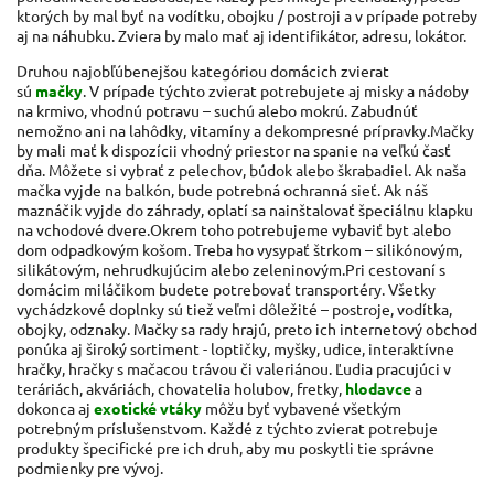
ktorých by mal byť na vodítku, obojku / postroji a v prípade potreby
aj na náhubku. Zviera by malo mať aj identifikátor, adresu, lokátor.
Druhou najobľúbenejšou kategóriou domácich zvierat
sú
mačky
. V prípade týchto zvierat potrebujete aj misky a nádoby
na krmivo, vhodnú potravu – suchú alebo mokrú. Zabudnúť
nemožno ani na lahôdky, vitamíny a dekompresné prípravky.
Mačky
by mali mať k dispozícii vhodný priestor na spanie na veľkú časť
dňa. Môžete si vybrať z pelechov, búdok alebo škrabadiel. Ak naša
mačka vyjde na balkón, bude potrebná ochranná sieť. Ak náš
maznáčik vyjde do záhrady, oplatí sa nainštalovať špeciálnu klapku
na vchodové dvere.
Okrem toho potrebujeme vybaviť byt alebo
dom odpadkovým košom. Treba ho vysypať štrkom – silikónovým,
silikátovým, nehrudkujúcim alebo zeleninovým.
Pri cestovaní s
domácim miláčikom budete potrebovať transportéry. Všetky
vychádzkové doplnky sú tiež veľmi dôležité – postroje, vodítka,
obojky, odznaky. Mačky sa rady hrajú, preto ich internetový obchod
ponúka aj široký sortiment - loptičky, myšky, udice, interaktívne
hračky, hračky s mačacou trávou či valeriánou.
Ľudia pracujúci v
teráriách, akváriách, chovatelia holubov, fretky,
hlodavce
a
dokonca aj
exotické vtáky
môžu byť vybavené všetkým
potrebným príslušenstvom. Každé z týchto zvierat potrebuje
produkty špecifické pre ich druh, aby mu poskytli tie správne
podmienky pre vývoj.