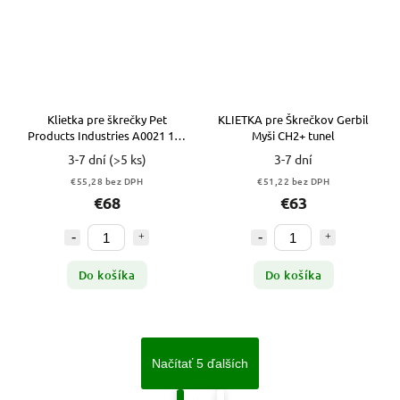
Klietka pre škrečky Pet
KLIETKA pre Škrečkov Gerbil
Products Industries A0021 100
Myši CH2+ tunel
cm
3-7 dní
(>5 ks)
3-7 dní
€55,28 bez DPH
€51,22 bez DPH
€68
€63
Do košíka
Do košíka
Načítať 5 ďalších