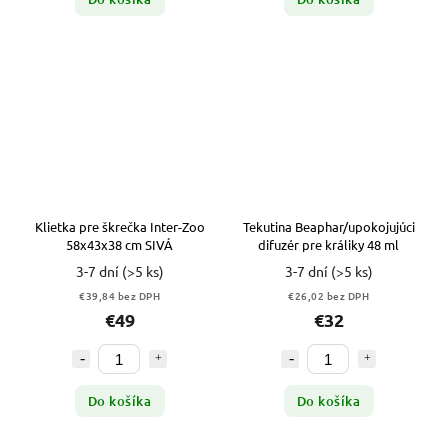
Klietka pre škrečka Inter-Zoo
Tekutina Beaphar/upokojujúci
58x43x38 cm SIVÁ
difuzér pre králiky 48 ml
3-7 dní
(>5 ks)
3-7 dní
(>5 ks)
€39,84 bez DPH
€26,02 bez DPH
€49
€32
Do košíka
Do košíka