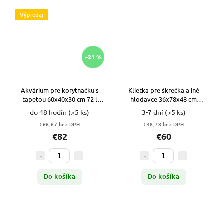
Výpredaj
–21 %
Akvárium pre korytnačku s
Klietka pre škrečka a iné
tapetou 60x40x30 cm 72 l
hlodavce 36x78x48 cm
VYPR
ČIERNA
do 48 hodín
(>5 ks)
3-7 dní
(>5 ks)
€66,67 bez DPH
€48,78 bez DPH
€82
€60
Do košíka
Do košíka