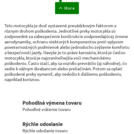
Hore
Telo motocykla je dosť vystavené prevádzkovým faktorom a
rôznym druhom poškodenia.
Jednotlivé prvky motocykla sú
zodpovedné za zabezpečenie konštrukcie zodpovedajúcej úrovne
aerodynamiky, ochranu niektorých komponentov proti vplyvom
poveternostných podmienok alebo jednoducho zvýšenie komfortu
a bezpečnosti jazdy.
Navyše je to práve karoséria, ktorá je časťou
motocykla, ktorá je najzraniteľnejšia voči mechanickému
poškodeniu.
Často stačí, aby sa vozidlo prevrátilo (aj náhodne), čo
vedie k vážnym škrabancom alebo preliačinám.
Potom sa oplatí
poškodené prvky vymeniť, aby nedošlo k ďalšiemu poškodeniu,
napríklad koróziou.
Pohodlná výmena tovaru
Pohodlné vrátenie tovaru
Rýchle odoslanie
Rýchle odoslanie tovaru