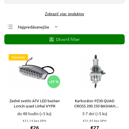
Zobraziť viac produktov
Najpredávanejšie
Najlacnejšie
Otvoriť filter
Najdrahšie
Abecedne
Výpredaj
–27 %
Zadné svetlo ATV LED bashan
Karburátor PZ30 QUAD
Loncin quad Linhai VYPR
CROSS 200 250 BASHAN
LONCIN
do 48 hodín
(>5 ks)
3-7 dní
(>5 ks)
€21,14 bez DPH
€21,95 bez DPH
€26
€27