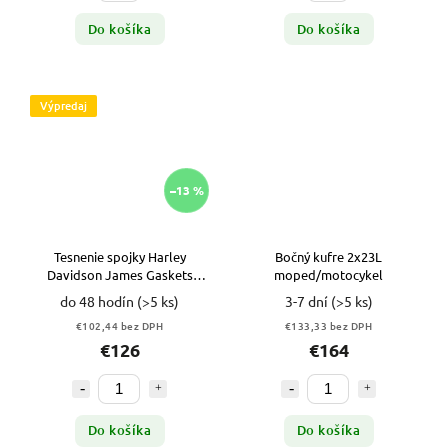
Do košíka
Do košíka
Výpredaj
–13 %
Tesnenie spojky Harley
Bočný kufre 2x23L
Davidson James Gaskets
moped/motocykel
DS174952 VYPR
do 48 hodín
(>5 ks)
3-7 dní
(>5 ks)
€102,44 bez DPH
€133,33 bez DPH
€126
€164
Do košíka
Do košíka