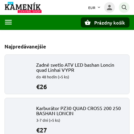
EUR
Prázdny košík
Hľadať
Najpredávanejšie
Zadné svetlo ATV LED bashan Loncin
quad Linhai VYPR
do 48 hodín
(>5 ks)
€26
Karburátor PZ30 QUAD CROSS 200 250
BASHAN LONCIN
3-7 dní
(>5 ks)
€27