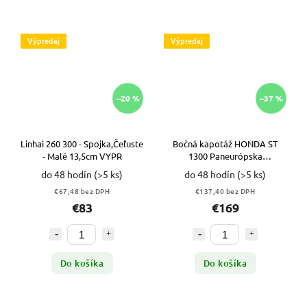
Výpredaj
Výpredaj
–20 %
–37 %
Linhai 260 300 - Spojka,Čeľuste
Bočná kapotáž HONDA ST
- Malé 13,5cm VYPR
1300 Paneurópska
POUŽÍVANÁ VYPR
do 48 hodín
(>5 ks)
do 48 hodín
(>5 ks)
€67,48 bez DPH
€137,40 bez DPH
€83
€169
Do košíka
Do košíka