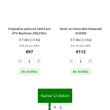
Originálna palivová nádrž pre
Nosič na motocykle Kawasaki
ATV Bashman 200/250cc
VN2000
3-7 dní
(>5 ks)
3-7 dní
(>5 ks)
€78,86 bez DPH
€91,06 bez DPH
€97
€112
Do košíka
Do košíka
Načítať 12 ďalších
1
3