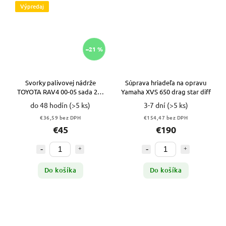
Výpredaj
–21 %
Svorky palivovej nádrže
Súprava hriadeľa na opravu
TOYOTA RAV4 00-05 sada 2ks
Yamaha XVS 650 drag star diff
VYPR
do 48 hodín
(>5 ks)
3-7 dní
(>5 ks)
€36,59 bez DPH
€154,47 bez DPH
€45
€190
Do košíka
Do košíka