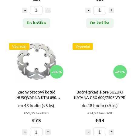
Do košíka
Do košíka
Výpredaj
Výpredaj
–26 %
–21 %
Zadný brzdový kotúč
Bočné zrkadlá pre SUZUKI
HUSQVARNA KTM 690
KATANA GSX 600/750F VYPR
ENDURO R 08-13 VYPR
do 48 hodín
(>5 ks)
do 48 hodín
(>5 ks)
€59,35 bez DPH
€34,96 bez DPH
€73
€43