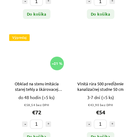
Do košíka
Do košíka
Výpredaj
–21 %
Obklad na stenu imitácia
Vlnitá rúra 500 predĺženie
starej tehly a škárovacej
kanalizačnej studne 50 cm
hmoty 1 m2 VYPR
do 48 hodín
(>5 ks)
3-7 dní
(>5 ks)
€58,54 bez DPH
€43,90 bez DPH
€72
€54
Do košíka
Do košíka