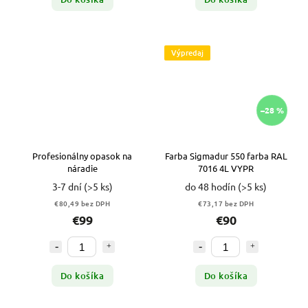
Výpredaj
–28 %
Profesionálny opasok na
Farba Sigmadur 550 farba RAL
náradie
7016 4L VYPR
3-7 dní
(>5 ks)
do 48 hodín
(>5 ks)
€80,49 bez DPH
€73,17 bez DPH
€99
€90
Do košíka
Do košíka