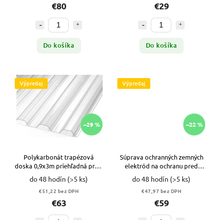
€80
€29
Do košíka
Do košíka
Výpredaj
Výpredaj
–29 %
–22 %
Polykarbonát trapézová
Súprava ochranných zemných
doska 0,9x3m priehľadná proti
elektród na ochranu pred
krupobitiu VYPR
bleskom VYPR
do 48 hodín
(>5 ks)
do 48 hodín
(>5 ks)
€51,22 bez DPH
€47,97 bez DPH
€63
€59