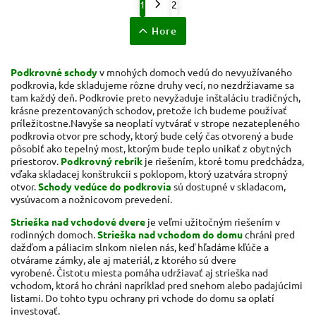
1
2
Hore
Podkrovné schody
v mnohých domoch vedú do nevyužívaného
podkrovia, kde skladujeme rôzne druhy vecí, no nezdržiavame sa
tam každý deň. Podkrovie preto nevyžaduje inštaláciu tradičných,
krásne prezentovaných schodov, pretože ich budeme používať
príležitostne.Navyše sa neoplatí vytvárať v strope nezatepleného
podkrovia otvor pre schody, ktorý bude celý čas otvorený a bude
pôsobiť ako tepelný most, ktorým bude teplo unikať z obytných
priestorov.
Podkrovný rebrík
je riešením, ktoré tomu predchádza,
vďaka skladacej konštrukcii s poklopom, ktorý uzatvára stropný
otvor.
Schody vedúce do podkrovia
sú dostupné v skladacom,
vysúvacom a nožnicovom prevedení.
Strieška nad vchodové dvere
je veľmi užitočným riešením v
rodinných domoch.
Strieška nad vchodom do domu
chráni pred
dažďom a páliacim slnkom nielen nás, keď hľadáme
kľúče
a
otvárame zámky, ale aj materiál, z ktorého sú dvere
vyrobené. Čistotu miesta pomáha udržiavať aj strieška nad
vchodom, ktorá ho chráni napríklad pred snehom alebo padajúcimi
listami. Do tohto typu ochrany pri vchode do domu sa oplatí
investovať.