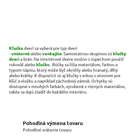
Kľučka
dverí sa vyberá pre typ dverí
-
vnútorné
alebo
vonkajšie
. Samostatnou skupinou sú
kľučky
dverí
a brán. Na interiérové ​​dvere možno s úspechom použiť
rukoväť alebo
kľučku
. Rúčky sa líšia materiálom, farbou a
typom nápisu, ktorý môže byť okrúhly alebo hranatý, dlhý
alebo krátky. K dispozícii sú aj kľučky s erkou s otvorom pre
kľúč a vložku a napríklad záchodový zámok. Úchytky sú
dostupné v mnohých farbách, vyrobené z rôznych materiálov,
takže sa dajú zladiť do každého interiéru.
Pohodlná výmena tovaru
Pohodlné vrátenie tovaru