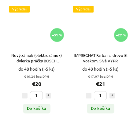
Výpredaj
Výpredaj
–31 %
–27 %
Nový zámok (elektrozámok)
IMPREGNAT Farba na drevo 5l
dvierka práčky BOSCH
voskom, Sivá VYPR
AVANTIXX 7, AVANTIXX 8
do 48 hodín
(>5 ks)
do 48 hodín
(>5 ks)
VYPR
€16,26 bez DPH
€17,07 bez DPH
€20
€21
Do košíka
Do košíka