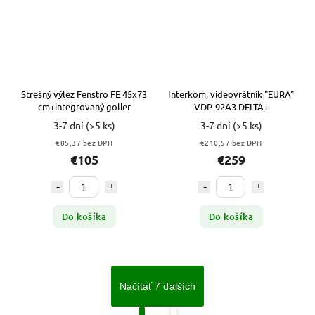
Strešný výlez Fenstro FE 45x73
Interkom, videovrátnik "EURA"
cm+integrovaný golier
VDP-92A3 DELTA+
3-7 dní
(>5 ks)
3-7 dní
(>5 ks)
€85,37 bez DPH
€210,57 bez DPH
€105
€259
Do košíka
Do košíka
Načítať 7 ďalších