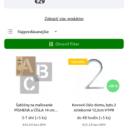
€29
Zobraziť viac produktov
Najpredávanejšie
Najlacnejšie
Otvoriť filter
Najdrahšie
Abecedne
Výpredaj
–25 %
Šablóny na maľovanie
Kovové číslo domu, bytu 2
PÍSMENÁ a ČÍSLA 14 cm
strieborné 12,5cm VYPR
opakovane použiteľná
3-7 dní
(>5 ks)
do 48 hodín
(>5 ks)
abeceda sada 42 ks
€65,04 bez DPH
€23,58 bez DPH