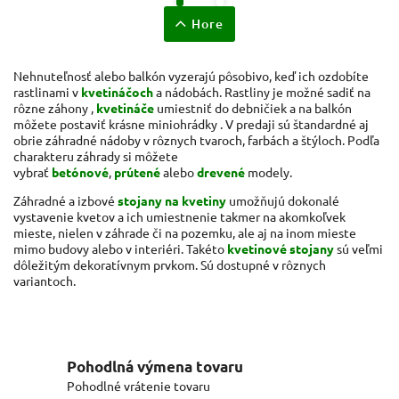
Hore
Nehnuteľnosť alebo balkón vyzerajú pôsobivo, keď ich ozdobíte
rastlinami v
kvetináčoch
a nádobách. Rastliny je možné sadiť na
rôzne záhony ,
kvetináče
umiestniť do debničiek a na balkón
môžete postaviť krásne miniohrádky . V predaji sú štandardné aj
obrie záhradné nádoby v rôznych tvaroch, farbách a štýloch. Podľa
charakteru záhrady si môžete
vybrať
betónové
,
prútené
alebo
drevené
modely.
Záhradné a izbové
stojany na kvetiny
umožňujú dokonalé
vystavenie kvetov a ich umiestnenie takmer na akomkoľvek
mieste, nielen v záhrade či na pozemku, ale aj na inom mieste
mimo budovy alebo v interiéri. Takéto
kvetinové stojany
sú veľmi
dôležitým dekoratívnym prvkom. Sú dostupné v rôznych
variantoch.
Pohodlná výmena tovaru
Pohodlné vrátenie tovaru