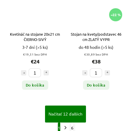
–22 %
Kvetináč na stojane 20x21 cm
Stojan na kvety/podstavec 46
ČIERNO-SIVÝ
cm ZLATÝ VYPR
3-7 dní
(>5 ks)
do 48 hodín
(>5 ks)
€19,51 bez DPH
€30,89 bez DPH
€24
€38
Do košíka
Do košíka
Načítať 12 ďalších
1
6