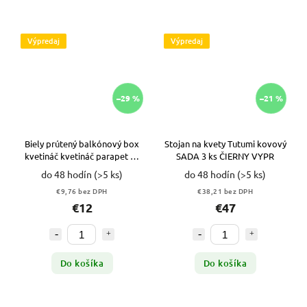
Výpredaj
Výpredaj
–29 %
–21 %
Biely prútený balkónový box
Stojan na kvety Tutumi kovový
kvetináč kvetináč parapet 26
SADA 3 ks ČIERNY VYPR
cm VYPR
do 48 hodín
(>5 ks)
do 48 hodín
(>5 ks)
€9,76 bez DPH
€38,21 bez DPH
€12
€47
Do košíka
Do košíka