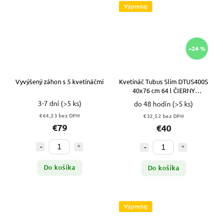
Výpredaj
–24 %
Vyvýšený záhon s 5 kvetináčmi
Kvetináč Tubus Slim DTUS400S
40x76 cm 64 l ČIERNY
ANTRACITOVÝ LESK VYPR
3-7 dní
(>5 ks)
do 48 hodín
(>5 ks)
€64,23 bez DPH
€32,52 bez DPH
€79
€40
Do košíka
Do košíka
Výpredaj