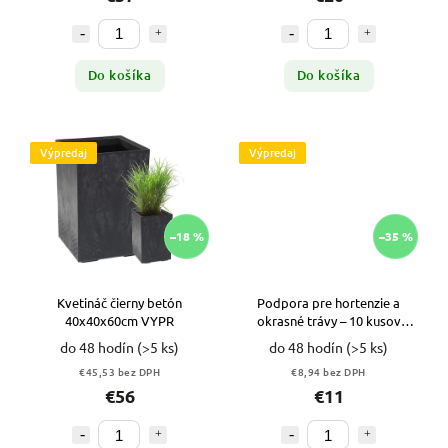
Do košíka
Do košíka
Výpredaj
Výpredaj
–18 %
–35 %
Kvetináč čierny betón
Podpora pre hortenzie a
40x40x60cm VYPR
okrasné trávy – 10 kusov
VYPR
do 48 hodín
(>5 ks)
do 48 hodín
(>5 ks)
€45,53 bez DPH
€8,94 bez DPH
€56
€11