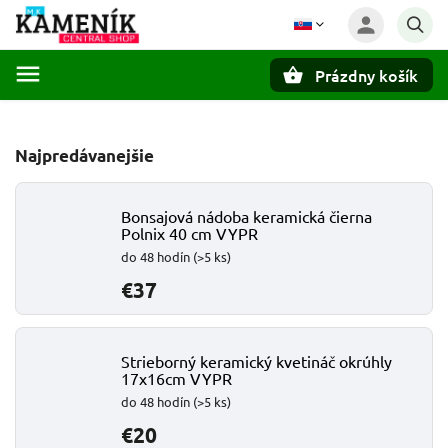
Prázdny košík
Hľadať
Najpredávanejšie
Bonsajová nádoba keramická čierna
Polnix 40 cm VYPR
do 48 hodín
(>5 ks)
€37
Strieborný keramický kvetináč okrúhly
17x16cm VYPR
do 48 hodín
(>5 ks)
€20