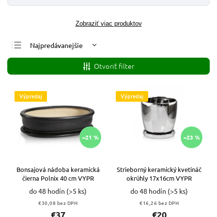
Zobraziť viac produktov
Najpredávanejšie
Najlacnejšie
Otvoriť filter
Najdrahšie
Abecedne
Výpredaj
Výpredaj
–21 %
–23 %
Bonsajová nádoba keramická
Strieborný keramický kvetináč
čierna Polnix 40 cm VYPR
okrúhly 17x16cm VYPR
do 48 hodín
(>5 ks)
do 48 hodín
(>5 ks)
€30,08 bez DPH
€16,26 bez DPH
€37
€20