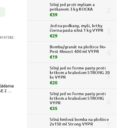
Silný jed proti myšiam a
potkanom 3 kg KOCKA
€39
Jed na podkany, myši, krtky
čierna pasta silná 1 kg VYPR
€29
4147582
Bomba/granát na ploštice No-
Pest 4Insect 400 ml VYPR
€19
Silný jed vo forme pasty proti
krtkom a hrabošom STRONG 20
ks VYPR
€20
ládania
E 2 BS
Silný jed vo forme pasty proti
krtkom a hrabošom STRONG
VYPR
€35
Silná hmlová bomba na ploštice
2x150 ml Strong VYPR