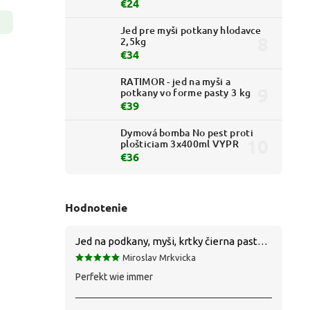
€24
Jed pre myši potkany hlodavce
2,5kg
€34
RATIMOR - jed na myši a
potkany vo forme pasty 3 kg
€39
Dymová bomba No pest proti
plošticiam 3x400ml VYPR
€36
Hodnotenie
Jed na podkany, myši, krtky čierna pasta silná 1 kg VYPR
Miroslav Mrkvicka
Perfekt wie immer