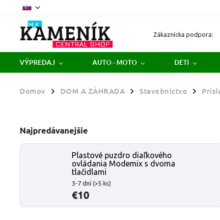
Zákaznícka podpora:
VÝPREDAJ
AUTO - MOTO
DETI
Domov
DOM A ZÁHRADA
Stavebníctvo
Prís
/
/
/
Najpredávanejšie
Plastové puzdro diaľkového
ovládania Modemix s dvoma
tlačidlami
3-7 dní
(>5 ks)
€10