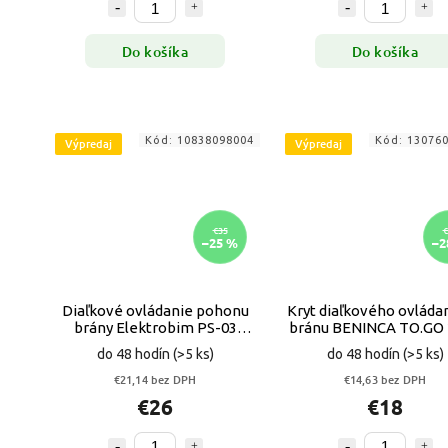
Do košíka
Do košíka
Kód:
10838098004
Kód:
13076
Výpredaj
Výpredaj
€35
€
–25 %
–2
Diaľkové ovládanie pohonu
Kryt diaľkového ovláda
brány Elektrobim PS-03
bránu BENINCA TO.GO
VYPR
VYPR
do 48 hodín
(>5 ks)
do 48 hodín
(>5 ks)
€21,14 bez DPH
€14,63 bez DPH
€26
€18