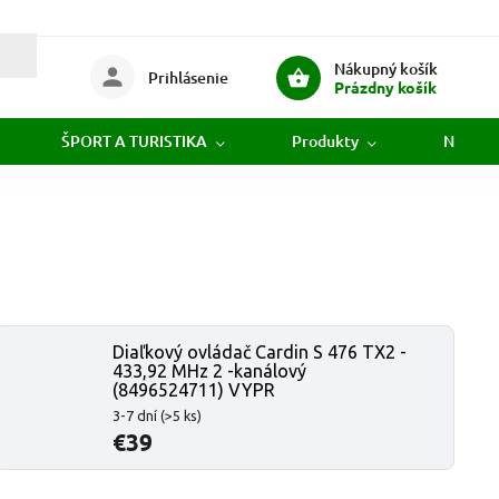
Nákupný košík
Prihlásenie
Prázdny košík
ŠPORT A TURISTIKA
Produkty
Novink
Diaľkový ovládač Cardin S 476 TX2 -
433,92 MHz 2 -kanálový
(8496524711) VYPR
3-7 dní
(>5 ks)
€39