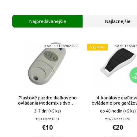
Najpredávanejšie
Najlacnejšie
Kód:
17188982509
Kód:
13654
Výpredaj
€
–2
Plastové puzdro diaľkového
4-kanálové diaľkov
ovládania Modemix s dvoma
ovládanie pre garážo
tlačidlami
vstupné brány VYP
3-7 dní
(>5 ks)
do 48 hodín
(>5 ks)
€8,13 bez DPH
€16,26 bez DPH
€10
€20