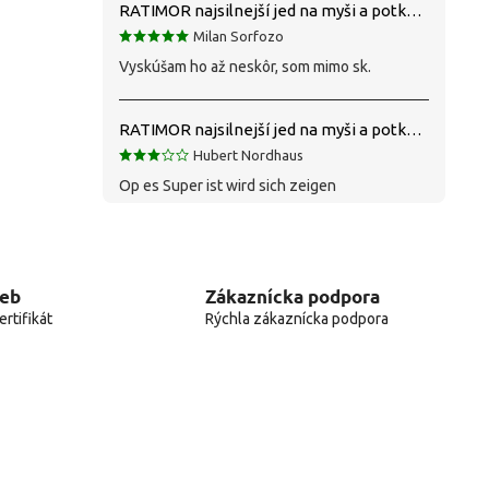
RATIMOR najsilnejší jed na myši a potkany
Milan Sorfozo
Vyskúšam ho až neskôr, som mimo sk.
RATIMOR najsilnejší jed na myši a potkany
Hubert Nordhaus
Op es Super ist wird sich zeigen
web
Zákaznícka podpora
rtifikát
Rýchla zákaznícka podpora