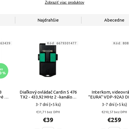
Zobraziť viac produktov
Najdrahšie
Abecedne
763439
Kód:
6679301477
Kód:
808
25
0 %
é
Diaľkový ovládač Cardin S 476
Interkom, videovrá
vé a
TX2 - 433,92 MHz 2 -kanálový
"EURA" VDP-92A3 D
R
(8496524711) VYPR
3-7 dní
(>5 ks)
3-7 dní
(>5 ks)
€31,71 bez DPH
€210,57 bez DPH
€39
€259