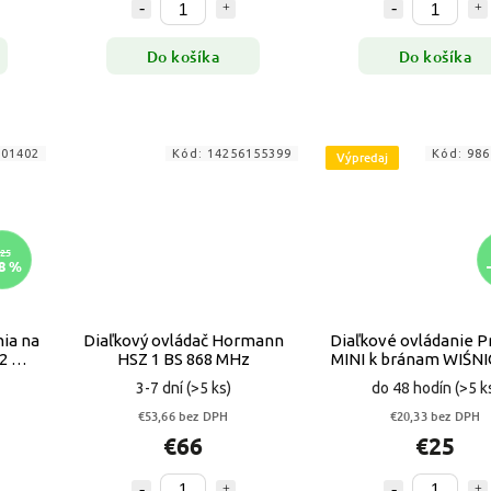
Do košíka
Do košíka
001402
Kód:
14256155399
Kód:
986
Výpredaj
25
8 %
nia na
Diaľkový ovládač Hormann
Diaľkové ovládanie 
 2 WV
HSZ 1 BS 868 MHz
MINI k bránam WIŚN
VYPR
3-7 dní
(>5 ks)
do 48 hodín
(>5 k
€53,66 bez DPH
€20,33 bez DPH
€66
€25