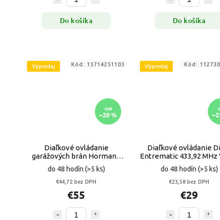
Do košíka
Do košíka
Kód:
13714251103
Kód:
11273
Výpredaj
Výpredaj
€69
€
–20 %
–2
Diaľkové ovládanie
Diaľkové ovládanie D
garážových brán Hormann
Entrematic 433,92 MHz
HSZ 2 BS do autozapaľovača
do 48 hodín
(>5 ks)
do 48 hodín
(>5 ks)
VYPR
€44,72 bez DPH
€23,58 bez DPH
€55
€29