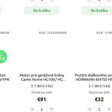
Do košíka
Do košíka
048538
Kód:
12245929649
Kód:
1158
37
1 %
itec
Motor pre garážové brány
Puzdro diaľkového ov
 VYPR
Came Home HG100 / HG
HÖRMANN 439755 HS
1000 119PLR029
ČIERNY lesk
3-7 dní
(>5 ks)
3-7 dní
(>5 ks)
€73,98 bez DPH
€26,02 bez DPH
€91
€32