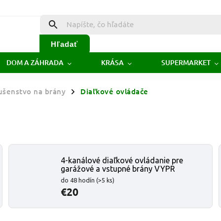
Hľadať
DOM A ZÁHRADA
KRÁSA
SUPERMARKET
lušenstvo na brány
Diaľkové ovládače
/
4-kanálové diaľkové ovládanie pre
garážové a vstupné brány VYPR
do 48 hodín
(>5 ks)
€20