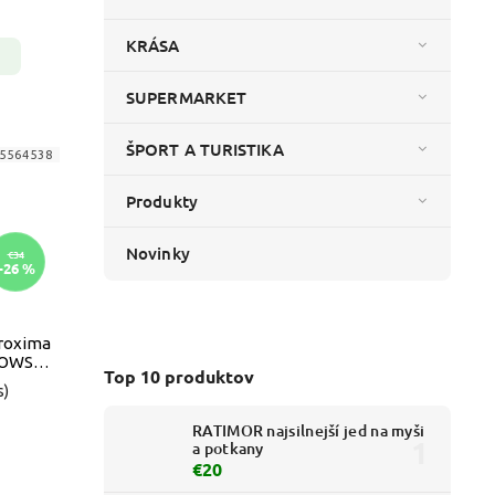
KRÁSA
SUPERMARKET
ŠPORT A TURISTIKA
5564538
Produkty
Novinky
€34
–26 %
Proxima
IOWSKI
Top 10 produktov
s)
RATIMOR najsilnejší jed na myši
a potkany
€20