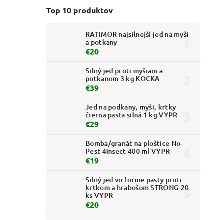
Top 10 produktov
RATIMOR najsilnejší jed na myši
a potkany
€20
Silný jed proti myšiam a
potkanom 3 kg KOCKA
€39
Jed na podkany, myši, krtky
čierna pasta silná 1 kg VYPR
€29
Bomba/granát na ploštice No-
Pest 4Insect 400 ml VYPR
€19
Silný jed vo forme pasty proti
krtkom a hrabošom STRONG 20
ks VYPR
€20