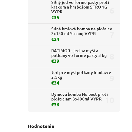
Silný jed vo forme pasty proti
krtkom a hrabošom STRONG
VYPR
€35
Silná hmlová bomba na ploštice
2x150 ml Strong VYPR
€24
RATIMOR - jed na myši a
potkany vo forme pasty 3 kg
€39
Jed pre myši potkany hlodavce
2,5kg
€34
Dymová bomba No pest proti
plošticiam 3x400ml VYPR
€36
Hodnotenie