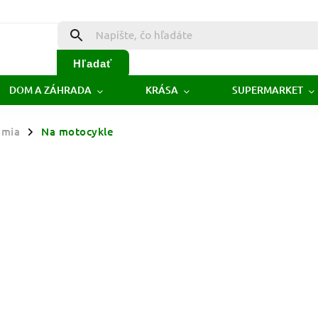
Hľadať
DOM A ZÁHRADA
KRÁSA
SUPERMARKET
émia
Na motocykle
/