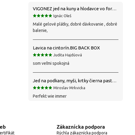
VIGONEZ jed na kuny a hlodavce vo forme pasty 1,5 kg
Ignác Oleš
Malé gelové plátky, dobré dávkovanie , dobré
balenie,
Lavica na cintorín.BIG BACK BOX
Judita Hajdúová
som veľmi spokojná
Jed na podkany, myši, krtky čierna pasta silná 1 kg VYPR
Miroslav Mrkvicka
Perfekt wie immer
web
Zákaznícka podpora
rtifikát
Rýchla zákaznícka podpora