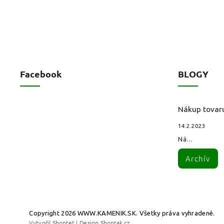
Facebook
BLOGY
Nákup tovar
14.2.2023
Ná...
Archív
Copyright 2026
WWW.KAMENIK.SK
. Všetky práva vyhradené.
Vytvořil
Shoptet
| Design
Shoptak.cz