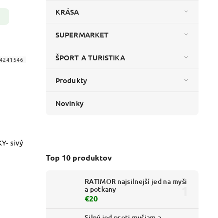
KRÁSA
SUPERMARKET
ŠPORT A TURISTIKA
4241546
Produkty
Novinky
Y- sivý
Top 10 produktov
RATIMOR najsilnejší jed na myši
a potkany
€20
Silný jed proti myšiam a