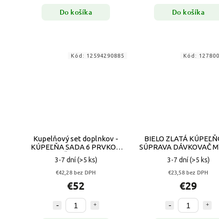
Do košíka
Do košíka
Kód:
12594290885
Kód:
12780
Kupelňový set doplnkov -
BIELO ZLATÁ KÚPEĽ
KÚPEĽŇA SADA 6 PRVKOV
SÚPRAVA DÁVKOVAČ 
ČIERNE
3-7 dní
(>5 ks)
3-7 dní
(>5 ks)
€42,28 bez DPH
€23,58 bez DPH
€52
€29