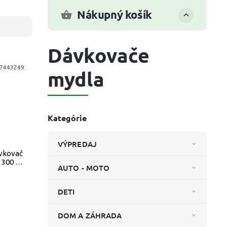
Nákupný košík
Dávkovače
7443249
mydla
Kategórie
VÝPREDAJ
vkovač
 300 ml
AUTO - MOTO
DETI
DOM A ZÁHRADA