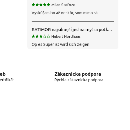
Milan Sorfozo
Vyskúšam ho až neskôr, som mimo sk.
RATIMOR najsilnejší jed na myši a potkany
Hubert Nordhaus
Op es Super ist wird sich zeigen
web
Zákaznícka podpora
rtifikát
Rýchla zákaznícka podpora