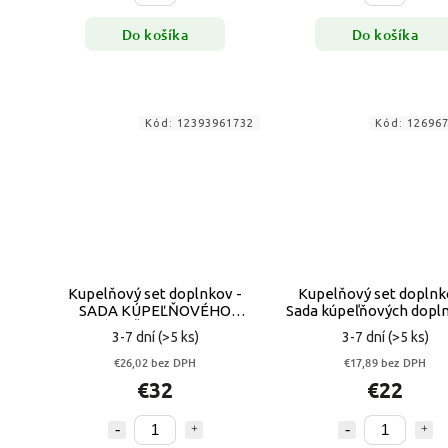
Do košíka
Do košíka
Kód:
12393961732
Kód:
12696
Kupelňový set doplnkov -
Kupelňový set doplnko
SADA KÚPEĽŇOVÉHO
Sada kúpeľňových dopln
PRÍSLUŠENSTVA 6 ks
bambus
3-7 dní
(>5 ks)
3-7 dní
(>5 ks)
Limetkové
€26,02 bez DPH
€17,89 bez DPH
€32
€22