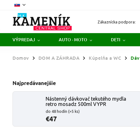
Zákaznícka podpora:
VÝPREDAJ
AUTO - MOTO
DETI
Domov
DOM A ZÁHRADA
Kúpelňa a WC
Dáv
/
/
/
Najpredávanejšie
Nástenný dávkovač tekutého mydla
retro mosadz 500ml VYPR
do 48 hodín
(>5 ks)
€47