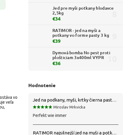
Jed pre myši potkany hlodavce
2,5kg
€34
RATIMOR - jed na myši a
potkany vo forme pasty 3 kg
€39
Dymová bomba No pest proti
plošticiam 3x400ml VYPR
€36
Hodnotenie
ostáva vo
Jed na podkany, myši, krtky čierna pasta silná 1 kg VYPR
uje veľa
pu,
Miroslav Mrkvicka
Perfekt wie immer
RATIMOR najsilnejší jed na myši a potkany