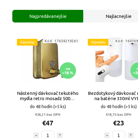
Najpredávanejšie
Najlacnejšie
Kód:
17654219261
Kód:
16036
Výpredaj
Výpredaj
€58
€
–18 %
–2
Nástenný dávkovač tekutého
Bezdotykový dávkovač 
mydla retro mosadz 500ml
na batérie 330ml V
VYPR
do 48 hodín
(>5 ks)
do 48 hodín
(>5 ks)
€38,21 bez DPH
€18,70 bez DPH
€47
€23