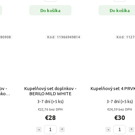
Do košíka
Do košíka
780908
Kód:
11966949814
Kód:
1127
v -
Kupelňový set doplnkov -
Kupelňový set 4 PRVK
kov -
BERILO MILD WHITE
3-7 dní
(>5 ks)
3-7 dní
(>5 ks)
€22,76 bez DPH
€24,39 bez DPH
€28
€30