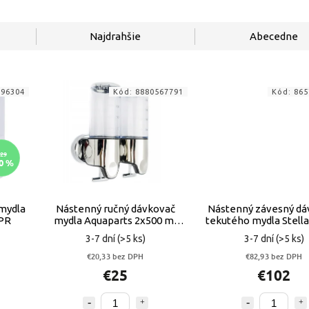
Najdrahšie
Abecedne
996304
Kód:
8880567791
Kód:
865
29
0 %
mydla
Nástenný ručný dávkovač
Nástenný závesný dá
YPR
mydla Aquaparts 2x500 ml
tekutého mydla Stella
CHRÓM
CHRÓM
3-7 dní
(>5 ks)
3-7 dní
(>5 ks)
€20,33 bez DPH
€82,93 bez DPH
€25
€102