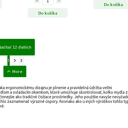
Do košíka
Do košíka
Načítať 12 ďalších
1
3
Hore
ka ergonomickému dizajnu je plnenie a pravidelná údržba veľmi
lom a ovládacím okienkom, ktoré umožňuje skontrolovať, koľko mydla z
innejšie ako tradičné čistiace prostriedky. Jeho použitie navyše nevyžad
ýchlo zaznamenať výrazné úspory. Rovnako ako u iných výrobkov tohto ty
ké.