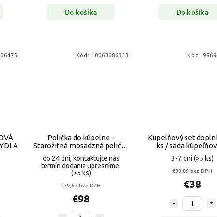
Do košíka
Do košíka
006475
Kód:
10063686333
Kód:
9869
ŇOVÁ
Polička do kúpelne -
Kupelňový set doplnk
MYDLA
Starožitná mosadzná polička
ks / sada kúpeľňo
do kúpeľne
doplnkov biela
do 24 dní, kontaktujte nás
3-7 dní
(>5 ks)
termín dodania upresníme.
€30,89 bez DPH
(>5 ks)
€38
€79,67 bez DPH
€98