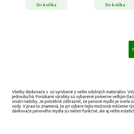
Do košíka
Do košíka
Všetky dávkovače v sú vyrobené z veľmi odolných materiálov. Vďa
jednoduchá. Ponúkané výrobky sú vybavené pomerne veľkým tlačid
vnútri nádoby. Je potrebné zdôrazniť, že penové mydlo je oveľa úč
vody. V praxi to znamená, že pri výbere tejto možnosti môžeme r
dávkovače penového mydla sú nielen funkčné, ale aj veľmi estetic