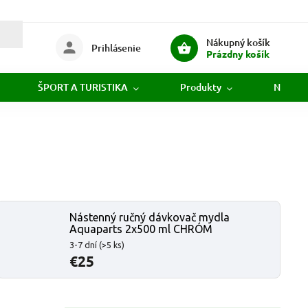
Nákupný košík
Prihlásenie
Prázdny košík
ŠPORT A TURISTIKA
Produkty
Novink
Nástenný ručný dávkovač mydla
Aquaparts 2x500 ml CHRÓM
3-7 dní
(>5 ks)
€25