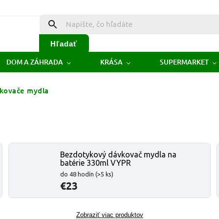
Hľadať
DOM A ZÁHRADA
KRÁSA
SUPERMARKET
kovače mydla
Bezdotykový dávkovač mydla na
batérie 330ml VYPR
do 48 hodín
(>5 ks)
€23
Zobraziť viac produktov