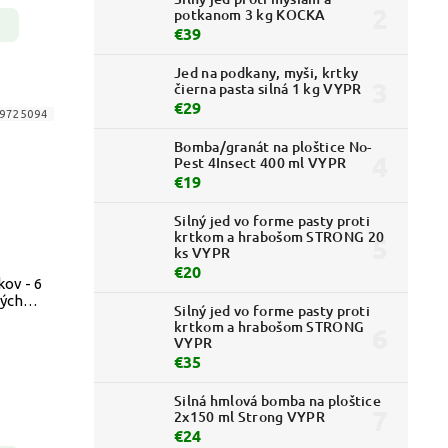
potkanom 3 kg KOCKA
€39
Jed na podkany, myši, krtky
čierna pasta silná 1 kg VYPR
€29
9725094
Bomba/granát na ploštice No-
Pest 4Insect 400 ml VYPR
€19
Silný jed vo forme pasty proti
krtkom a hrabošom STRONG 20
ks VYPR
€20
ov - 6
vých
Silný jed vo forme pasty proti
krtkom a hrabošom STRONG
VYPR
€35
Silná hmlová bomba na ploštice
2x150 ml Strong VYPR
€24