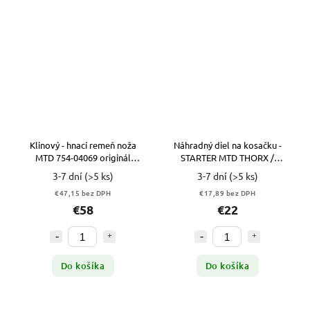
Klinový - hnací remeň noža
Náhradný diel na kosačku -
MTD 754-04069 originál
STARTER MTD THORX /
15,8x2667
BOLENS 40 46 51 395 PO SPO
3-7 dní
(>5 ks)
3-7 dní
(>5 ks)
€47,15 bez DPH
€17,89 bez DPH
€58
€22
Do košíka
Do košíka