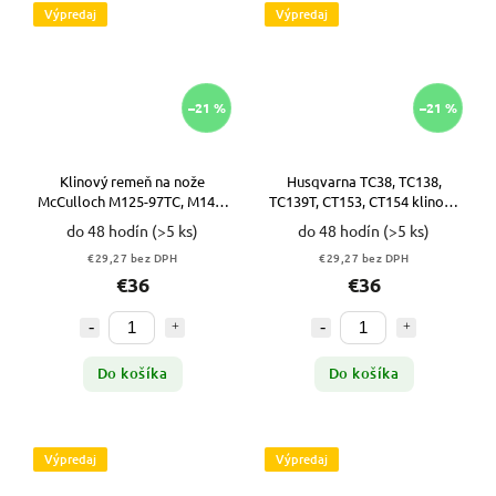
Výpredaj
Výpredaj
–21 %
–21 %
Klinový remeň na nože
Husqvarna TC38, TC138,
McCulloch M125-97TC, M145-
TC139T, CT153, CT154 klinový
97TC; Jonsered LT2217CMA
remeň 439726
do 48 hodín
(>5 ks)
do 48 hodín
(>5 ks)
439726 VYPR
€29,27 bez DPH
€29,27 bez DPH
€36
€36
Do košíka
Do košíka
Výpredaj
Výpredaj