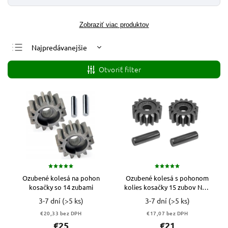
Zobraziť viac produktov
Najpredávanejšie
Najlacnejšie
Otvoriť filter
Najdrahšie
Abecedne
Ozubené kolesá na pohon
Ozubené kolesá s pohonom
kosačky so 14 zubami
kolies kosačky 15 zubov NAC
LS48 53 RIWALL
3-7 dní
(>5 ks)
3-7 dní
(>5 ks)
€20,33 bez DPH
€17,07 bez DPH
€25
€21