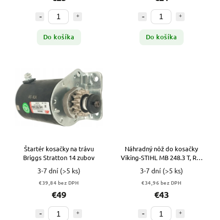
Do košíka
Do košíka
Štartér kosačky na trávu
Náhradný nôž do kosačky
Briggs Stratton 14 zubov
Viking-STIHL MB 248.3 T, RM
248 T
3-7 dní
(>5 ks)
3-7 dní
(>5 ks)
€39,84 bez DPH
€34,96 bez DPH
€49
€43