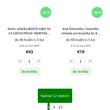
–21 %
–26 %
Rotor vŕtačky BOSCH GBM 16-
Kryt klinového / hnacieho
2 E GKS54 PKS54 1604010451
remeňa pre kosačky AL-KO
VYPR
VYPR
do 48 hodín
(>5 ks)
do 48 hodín
(>5 ks)
€34,96 bez DPH
€15,45 bez DPH
€43
€19
Do košíka
Do košíka
Načítať 12 ďalších
1
57