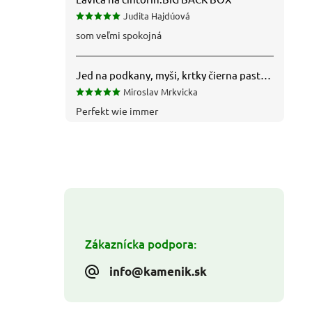
Judita Hajdúová
som veľmi spokojná
Jed na podkany, myši, krtky čierna pasta silná 1 kg VYPR
Miroslav Mrkvicka
Perfekt wie immer
Zákaznícka podpora:
info@kamenik.sk