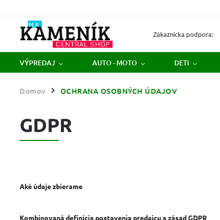
Zákaznícka podpora:
VÝPREDAJ
AUTO - MOTO
DETI
Domov
OCHRANA OSOBNÝCH ÚDAJOV
/
GDPR
Aké údaje zbierame
Kombinovaná definícia postavenia predajcu a zásad GDPR