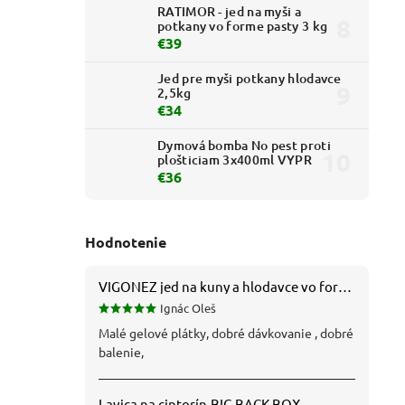
RATIMOR - jed na myši a
potkany vo forme pasty 3 kg
€39
Jed pre myši potkany hlodavce
2,5kg
€34
Dymová bomba No pest proti
plošticiam 3x400ml VYPR
€36
Hodnotenie
VIGONEZ jed na kuny a hlodavce vo forme pasty 1,5 kg
Ignác Oleš
Malé gelové plátky, dobré dávkovanie , dobré
balenie,
Lavica na cintorín.BIG BACK BOX