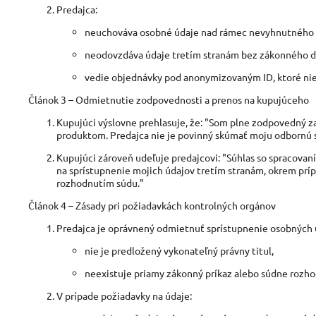
Predajca:
neuchováva osobné údaje nad rámec nevyhnutného 
neodovzdáva údaje tretím stranám bez zákonného 
vedie objednávky pod anonymizovaným ID, ktoré nie 
Článok 3 – Odmietnutie zodpovednosti a prenos na kupujúceho
Kupujúci výslovne prehlasuje, že: "Som plne zodpovedný za
produktom. Predajca nie je povinný skúmať moju odbornú 
Kupujúci zároveň udeľuje predajcovi: "Súhlas so spracova
na sprístupnenie mojich údajov tretím stranám, okrem prí
rozhodnutím súdu."
Článok 4 – Zásady pri požiadavkách kontrolných orgánov
Predajca je oprávnený odmietnuť sprístupnenie osobných ú
nie je predložený vykonateľný právny titul,
neexistuje priamy zákonný príkaz alebo súdne rozho
V prípade požiadavky na údaje: