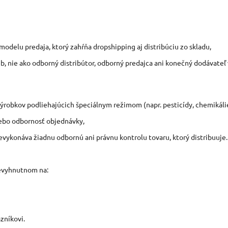
odelu predaja, ktorý zahŕňa dropshipping aj distribúciu zo skladu,
eb, nie ako odborný distribútor, odborný predajca ani konečný dodávateľ
výrobkov podliehajúcich špeciálnym režimom (napr. pesticídy, chemikáli
lebo odbornosť objednávky,
 nevykonáva žiadnu odbornú ani právnu kontrolu tovaru, ktorý distribuuje.
nevyhnutnom na:
zníkovi.