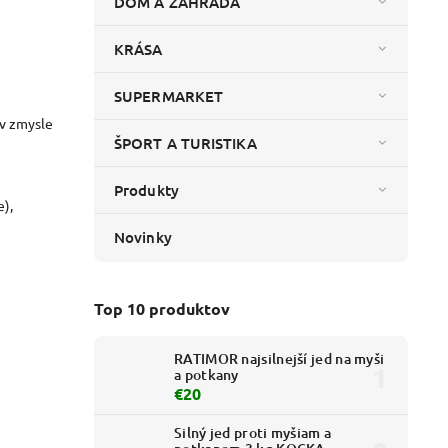
DOM A ZÁHRADA
KRÁSA
SUPERMARKET
 v zmysle
ŠPORT A TURISTIKA
Produkty
e),
Novinky
Top 10 produktov
RATIMOR najsilnejší jed na myši
a potkany
€20
Silný jed proti myšiam a