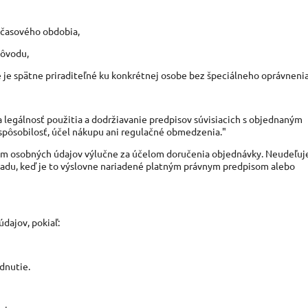
časového obdobia,
dôvodu,
je spätne priraditeľné ku konkrétnej osobe bez špeciálneho oprávnenia
 legálnosť použitia a dodržiavanie predpisov súvisiacich s objednaným
spôsobilosť, účel nákupu ani regulačné obmedzenia."
ním osobných údajov výlučne za účelom doručenia objednávky. Neudeľuj
padu, keď je to výslovne nariadené platným právnym predpisom alebo
dajov, pokiaľ:
dnutie.