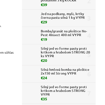
potkanom 3 kg KOCKA
€39
Jed na podkany, myši, krtky
čierna pasta silná 1 kg VYPR
€29
.
Bomba/granát na ploštice No-
Pest 4Insect 400 ml VYPR
€19
Silný jed vo forme pasty proti
krtkom a hrabošom STRONG 20
em súhlas
ks VYPR
€20
Silná hmlová bomba na ploštice
2x150 ml Strong VYPR
€24
Silný jed vo forme pasty proti
krtkom a hrabošom STRONG
VYPR
€35