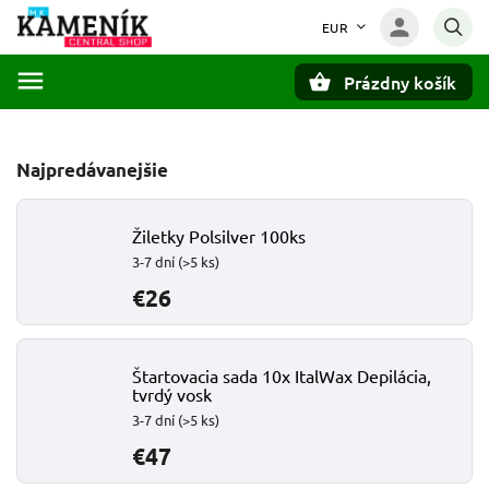
EUR
Prázdny košík
Hľadať
Najpredávanejšie
Žiletky Polsilver 100ks
3-7 dní
(>5 ks)
€26
Štartovacia sada 10x ItalWax Depilácia,
tvrdý vosk
3-7 dní
(>5 ks)
€47