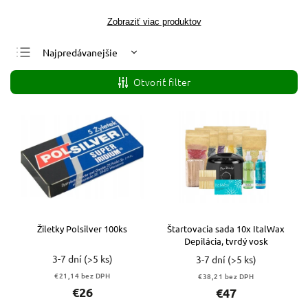
Zobraziť viac produktov
Najpredávanejšie
Najlacnejšie
Otvoriť filter
Najdrahšie
Abecedne
Žiletky Polsilver 100ks
Štartovacia sada 10x ItalWax
Depilácia, tvrdý vosk
3-7 dní
(>5 ks)
3-7 dní
(>5 ks)
€21,14 bez DPH
€38,21 bez DPH
€26
€47