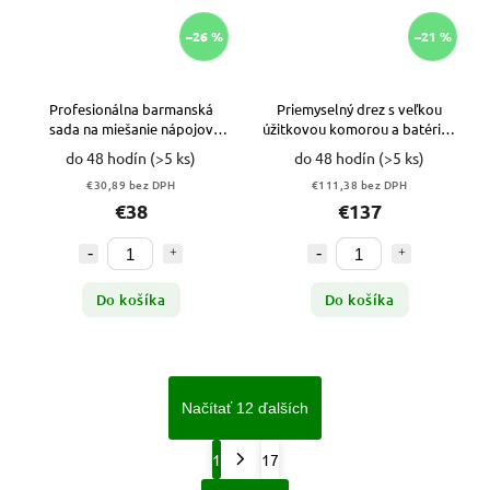
–26 %
–21 %
Profesionálna barmanská
Priemyselný drez s veľkou
sada na miešanie nápojov
úžitkovou komorou a batériou
25v1 VYPR
VYPR
do 48 hodín
(>5 ks)
do 48 hodín
(>5 ks)
€30,89 bez DPH
€111,38 bez DPH
€38
€137
Do košíka
Do košíka
Načítať 12 ďalších
1
17