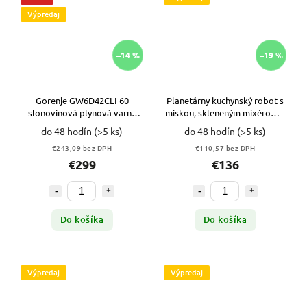
Výpredaj
–14 %
–19 %
Gorenje GW6D42CLI 60
Planetárny kuchynský robot s
slonovinová plynová varná
miskou, skleneným mixérom a
platňa VYPR
mlynkom na mäso VYPR
do 48 hodín
(>5 ks)
do 48 hodín
(>5 ks)
€243,09 bez DPH
€110,57 bez DPH
€299
€136
Do košíka
Do košíka
Výpredaj
Výpredaj