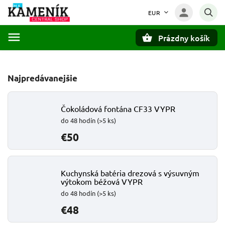
EUR
Prázdny košík
Hľadať
Najpredávanejšie
Čokoládová fontána CF33 VYPR
do 48 hodín
(>5 ks)
€50
Kuchynská batéria drezová s výsuvným
výtokom béžová VYPR
do 48 hodín
(>5 ks)
€48