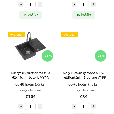
Do košíka
Do košíka
Výpredaj
Výpredaj
–21 %
–26 %
Kuchynský drez čierna žula
Malý kuchynský robot 600W
62x44cm + batéria VYPR
multifunkčný + 2 poháre VYPR
do 48 hodín
(>5 ks)
do 48 hodín
(>5 ks)
€84,55 bez DPH
€27,64 bez DPH
€104
€34