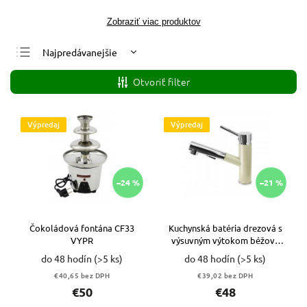
Zobraziť viac produktov
Najpredávanejšie
Najlacnejšie
Otvoriť filter
Najdrahšie
Abecedne
Výpredaj
Výpredaj
–24 %
–21 %
Čokoládová fontána CF33
Kuchynská batéria drezová s
VYPR
výsuvným výtokom béžová
VYPR
do 48 hodín
(>5 ks)
do 48 hodín
(>5 ks)
€40,65 bez DPH
€39,02 bez DPH
€50
€48