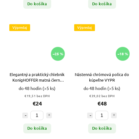
Do košíka
Do košíka
Výpredaj
Výpredaj
–25 %
–18 %
Elegantný a praktický chlebník
Nástenná chrómová polica do
KonigHOFFER matná čierna
kúpeľne VYPR
VYPR
do 48 hodín
(>5 ks)
do 48 hodín
(>5 ks)
€19,51 bez DPH
€39,02 bez DPH
€24
€48
Do košíka
Do košíka