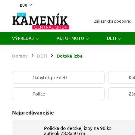
EUR
Zákaznícka podpora:
VÝPREDAJ
AUTO - MOTO
DETI
Domov
DETI
Detská izba
/
/
Nábytok pre deti
Ko
Police
Zá
Najpredávanejšie
Polička do detskej izby na 90 ks
autíčok 78,8x50 cm