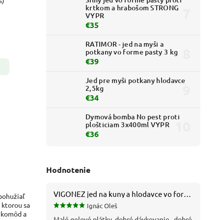
s)
krtkom a hrabošom STRONG
VYPR
€35
RATIMOR - jed na myši a
potkany vo forme pasty 3 kg
€39
Jed pre myši potkany hlodavce
2,5kg
€34
Dymová bomba No pest proti
plošticiam 3x400ml VYPR
€36
Hodnotenie
VIGONEZ jed na kuny a hlodavce vo forme pasty 1,5 kg
bohužiaľ
 ktorou sa
Ignác Oleš
, komôd a
Malé gelové plátky, dobré dávkovanie , dobré