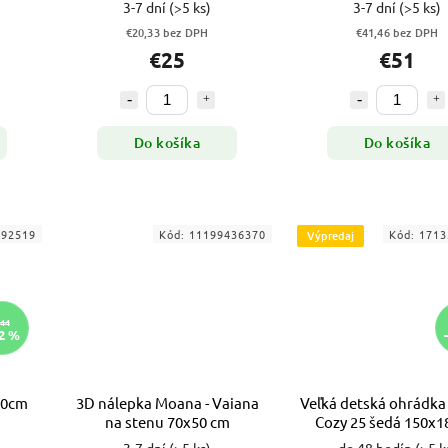
3-7 dní
(>5 ks)
3-7 dní
(>5 ks)
€20,33 bez DPH
€41,46 bez DPH
€25
€51
Do košíka
Do košíka
292519
Kód:
11199436370
Kód:
1713
Výpredaj
44
2 %
60cm
3D nálepka Moana - Vaiana
Veľká detská ohrádka
na stenu 70x50 cm
Cozy 25 šedá 150x
VYPR