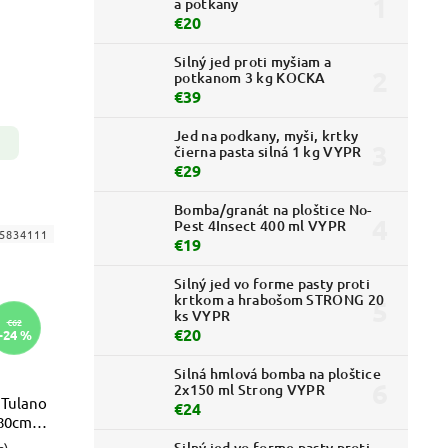
a potkany
€20
Silný jed proti myšiam a
potkanom 3 kg KOCKA
€39
Jed na podkany, myši, krtky
čierna pasta silná 1 kg VYPR
€29
Bomba/granát na ploštice No-
Pest 4Insect 400 ml VYPR
5834111
€19
Silný jed vo forme pasty proti
krtkom a hrabošom STRONG 20
ks VYPR
€62
€20
–24 %
Silná hmlová bomba na ploštice
2x150 ml Strong VYPR
 Tulano
€24
180cm
Silný jed vo forme pasty proti