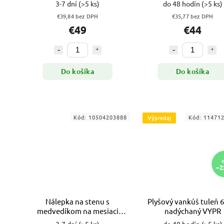
3-7 dní
(>5 ks)
do 48 hodín
(>5 ks)
€39,84 bez DPH
€35,77 bez DPH
€49
€44
Do košíka
Do košíka
Kód:
10504203888
Kód:
11471
Výpredaj
€
–2
Nálepka na stenu s
Plyšový vankúš tuleň 
medvedíkom na mesiaci
nadýchaný VYPR
63x84 cm