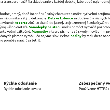
á a transparentná? Na skladovanie v každej detskej izbe budú najvhodnej
vhodne jemný, dodá interiéru útulný charakter a môže byť veľmi zaujím
ho nájomníka a štýlu dekorácie.
Detské koberce
sa dodávajú v rôznych f
 bavlnené
koberce
zložito tkané do jasnej, trojrozmernej štruktúry.
Okr
vývoj vášho dieťaťa.
Samolepky na stenu
môžu pomôcť vycvičiť pozornos
enta veľmi užitočné.
Magnetky
v tvare písmena sú skvelým cvičením pre
 z daných písmen vyrobili čo najviac slov. Pekné
hodiny
by mali dieťa nao
 mu pomôže naučiť sa šetriť.
Rýchle odoslanie
Zabezpečený w
Rýchle odoslanie tovaru
Používame HTTPS ce