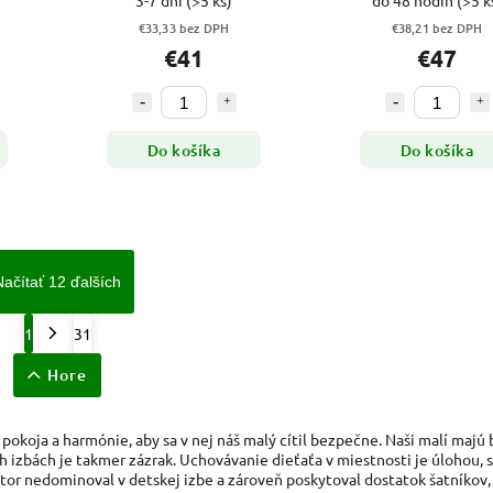
3-7 dní
(>5 ks)
do 48 hodín
(>5 k
€33,33 bez DPH
€38,21 bez DPH
€41
€47
Do košíka
Do košíka
Načítať 12 ďalších
1
31
Hore
pokoja a harmónie, aby sa v nej náš malý cítil bezpečne. Naši malí majú 
ch izbách je takmer zázrak. Uchovávanie dieťaťa v miestnosti je úlohou, s
estor nedominoval v detskej izbe a zároveň poskytoval dostatok šatníkov