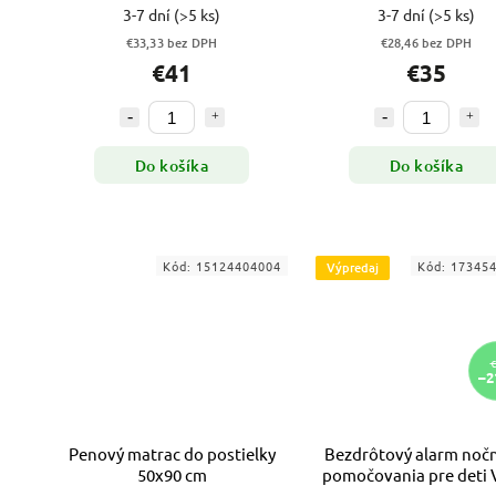
cm
3-7 dní
(>5 ks)
3-7 dní
(>5 ks)
€33,33 bez DPH
€28,46 bez DPH
€41
€35
Do košíka
Do košíka
Kód:
15124404004
Kód:
17345
Výpredaj
€
–2
Penový matrac do postielky
Bezdrôtový alarm noč
50x90 cm
pomočovania pre deti