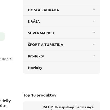
DOM A ZÁHRADA
KRÁSA
SUPERMARKET
ŠPORT A TURISTIKA
Produkty
8109619
Novinky
Top 10 produktov
stieľky
x6 cm
RATIMOR najsilnejší jed na myši