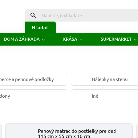
Hľadať
DOM A ZÁHRADA
KRÁSA
SUPERMARKET
berce a pennové podložky
Nálepky na stenu
clony
Iné
Penový matrac do postielky pre deti
115 cm x 55 cm x 10 cm