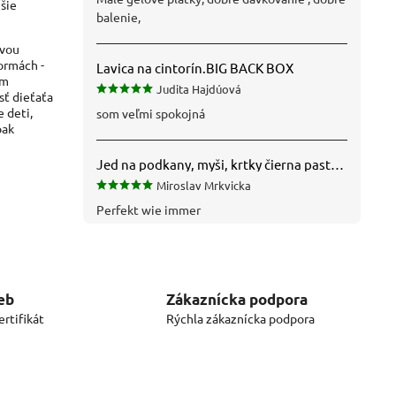
šie
balenie,
avou
ormách -
Lavica na cintorín.BIG BACK BOX
em
Judita Hajdúová
ť dieťaťa
 deti,
som veľmi spokojná
pak
Jed na podkany, myši, krtky čierna pasta silná 1 kg VYPR
Miroslav Mrkvicka
Perfekt wie immer
eb
Zákaznícka podpora
rtifikát
Rýchla zákaznícka podpora