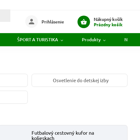
Nákupný košík
Prihlásenie
Prázdny košík
ŠPORT A TURISTIKA
Produkty
Novink
Osvetlenie do detskej izby
Futbalový cestovný kufor na
kolieskach