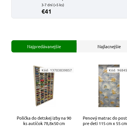
3-7 dní
(>5 ks)
€41
Najpredávanejšie
Najlacnejšie
Kód:
13703839857
Kód:
9684
Polička do detskej izby na 90
Penový matrac do post
ks autíčok 78,8x50 cm
pre deti 115 cm x 55 cm