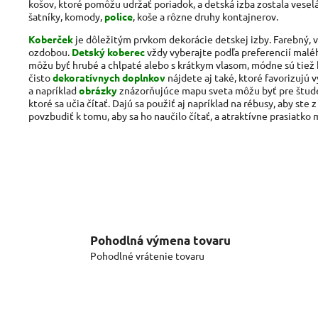
košov, ktoré pomôžu udržať poriadok, a detská izba zostala vesel
šatníky, komody,
police
, koše a rôzne druhy kontajnerov.
Koberček
je dôležitým prvkom dekorácie detskej izby. Farebný, 
ozdobou.
Detský koberec
vždy vyberajte podľa preferencií malé
môžu byť hrubé a chlpaté alebo s krátkym vlasom, módne sú tiež
čisto
dekoratívnych doplnkov
nájdete aj také, ktoré favorizujú 
a napríklad
obrázky
znázorňujúce mapu sveta môžu byť pre štud
ktoré sa učia čítať. Dajú sa použiť aj napríklad na rébusy, aby ste
povzbudiť k tomu, aby sa ho naučilo čítať, a atraktívne prasiatko
Pohodlná výmena tovaru
Pohodlné vrátenie tovaru