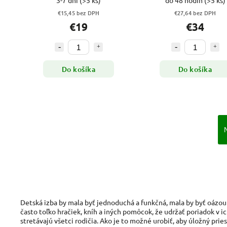
3-7 dní
(>5 ks)
do 48 hodín
(>5 ks)
€15,45 bez DPH
€27,64 bez DPH
€19
€34
Do košíka
Do košíka
Detská izba by mala byť jednoduchá a funkčná, mala by byť oázou 
často toľko hračiek, kníh a iných pomôcok, že udržať poriadok v i
stretávajú všetci rodičia. Ako je to možné urobiť, aby úložný pri