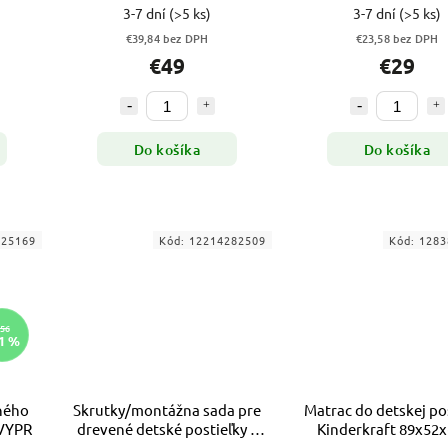
3-7 dní
(>5 ks)
3-7 dní
(>5 ks)
€39,84 bez DPH
€23,58 bez DPH
€49
€29
Do košíka
Do košíka
425169
Kód:
12214282509
Kód:
1283
56
1 %
ného
Skrutky/montážna sada pre
Matrac do detskej po
 VYPR
drevené detské postieľky a
Kinderkraft 89x52
kolísky