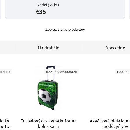
3-7 dní
(>5 ks)
€35
Zobraziť viac produktov
Najdrahšie
Abecedne
507007
Kód:
15895868420
Kód:
19
ielky
Futbalový cestovný kufor na
Akváriová biela lam
 x 10
kolieskach
medúzy/ryby