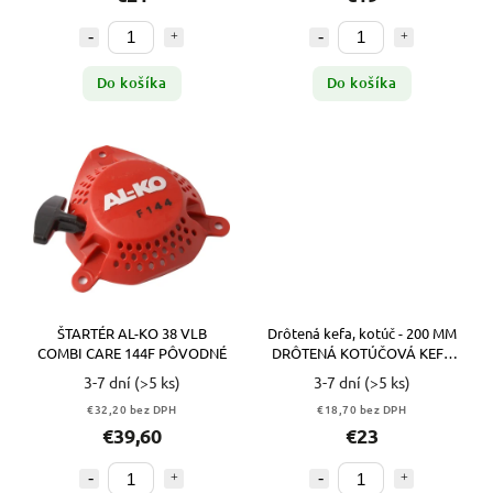
Do košíka
Do košíka
ŠTARTÉR AL-KO 38 VLB
Drôtená kefa, kotúč - 200 MM
COMBI CARE 144F PÔVODNÉ
DRÔTENÁ KOTÚČOVÁ KEFA
PRE BRÚSKU
3-7 dní
(>5 ks)
3-7 dní
(>5 ks)
€32,20 bez DPH
€18,70 bez DPH
€39,60
€23