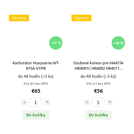
Výpredaj
Výpredaj
–17 %
–18 %
Karburátor Husqvarna WT-
Ozubené koleso pre MAKITA
875A VYPR
HR4001C HR4002 HR4011C
135508-6 VYPR
do 48 hodín
(>5 ks)
do 48 hodín
(>5 ks)
€52,85 bez DPH
€45,53 bez DPH
€65
€56
Do košíka
Do košíka