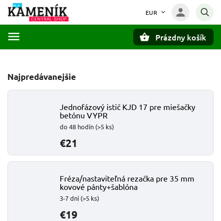
EUR
Prázdny košík
Hľadať
Najpredávanejšie
Jednofázový istič KJD 17 pre miešačky
betónu VYPR
do 48 hodín
(>5 ks)
€21
Fréza/nastaviteľná rezačka pre 35 mm
kovové pánty+šablóna
3-7 dní
(>5 ks)
€19