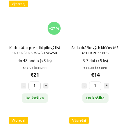
Výpredaj
–27 %
Karburátor pre stihl pílový list
Sada drážkových kľúčov M5-
021 023 025 MS230 MS250
M12 KPL.11PCS
tesnenie tlmiča karburátora
do 48 hodín
(>5 ks)
3-7 dní
(>5 ks)
VYPR
€17,07 bez DPH
€11,38 bez DPH
€21
€14
Do košíka
Do košíka
Výpredaj
Výpredaj