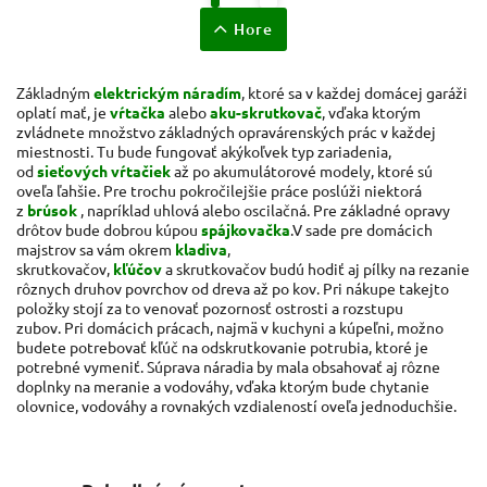
Hore
Základným
elektrickým náradím
, ktoré sa v každej domácej garáži
oplatí mať, je
vŕtačka
alebo
aku-skrutkovač
, vďaka ktorým
zvládnete množstvo základných opravárenských prác v každej
miestnosti. Tu bude fungovať akýkoľvek typ zariadenia,
od
sieťových vŕtačiek
až po akumulátorové modely, ktoré sú
oveľa ľahšie. Pre trochu pokročilejšie práce poslúži niektorá
z
brúsok
, napríklad uhlová alebo oscilačná. Pre základné opravy
drôtov bude dobrou kúpou
spájkovačka
.
V sade pre domácich
majstrov sa vám okrem
kladiva
,
skrutkovačov,
kľúčov
a skrutkovačov budú hodiť aj pílky na rezanie
rôznych druhov povrchov od dreva až po kov. Pri nákupe takejto
položky stojí za to venovať pozornosť ostrosti a rozstupu
zubov. Pri domácich prácach, najmä v kuchyni a kúpeľni, možno
budete potrebovať kľúč na odskrutkovanie potrubia, ktoré je
potrebné vymeniť. Súprava náradia by mala obsahovať aj rôzne
doplnky na meranie a vodováhy, vďaka ktorým bude chytanie
olovnice, vodováhy a rovnakých vzdialeností oveľa jednoduchšie.