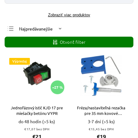
Zobraziť viac produktov
Najpredávanejšie
Najlacnejšie
Otvoriť filter
Najdrahšie
Abecedne
Výpredaj
–27 %
Jednofázový istič KJD 17 pre
Fréza/nastaviteľná rezačka
miešačky betónu VYPR
pre 35 mm kovové
pánty+šablóna
do 48 hodín
(>5 ks)
3-7 dní
(>5 ks)
€17,07 bez DPH
€15,45 bez DPH
€21
€19