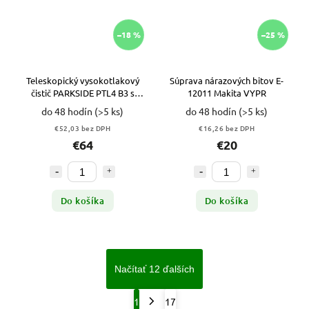
–18 %
–25 %
Teleskopický vysokotlakový
Súprava nárazových bitov E-
čistič PARKSIDE PTL4 B3 s
12011 Makita VYPR
dosahom 5m VYPR
do 48 hodín
(>5 ks)
do 48 hodín
(>5 ks)
€52,03 bez DPH
€16,26 bez DPH
€64
€20
Do košíka
Do košíka
Načítať 12 ďalších
1
17