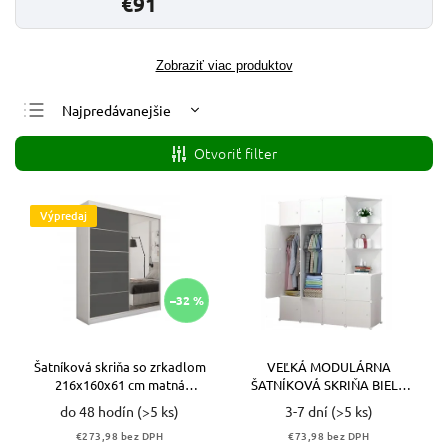
€91
Zobraziť viac produktov
Najpredávanejšie
Najlacnejšie
Otvoriť filter
Najdrahšie
Abecedne
Výpredaj
–32 %
Šatníková skriňa so zrkadlom
VEĽKÁ MODULÁRNA
216x160x61 cm matná
ŠATNÍKOVÁ SKRIŇA BIELA
SIVÁ+BIELA VYPR
PRIESTRANNÁ
do 48 hodín
(>5 ks)
3-7 dní
(>5 ks)
€273,98 bez DPH
€73,98 bez DPH