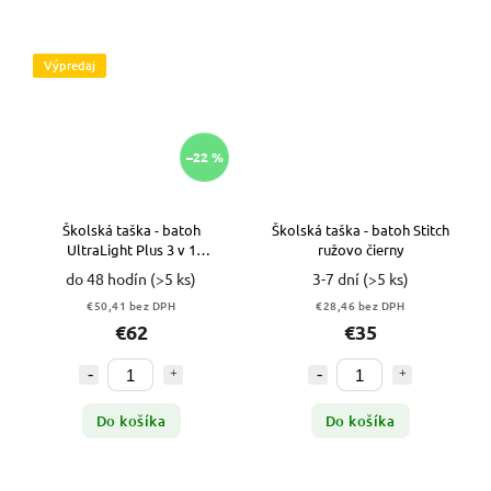
Výpredaj
–22 %
Školská taška - batoh
Školská taška - batoh Stitch
UltraLight Plus 3 v 1
ružovo čierny
VIACFAREBNÁ VYPR
do 48 hodín
(>5 ks)
3-7 dní
(>5 ks)
€50,41 bez DPH
€28,46 bez DPH
€62
€35
Do košíka
Do košíka