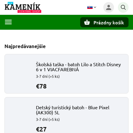
Prázdny košík
Hľadať
Najpredávanejšie
Školská taška - batoh Lilo a Stitch Disney
6 v 1 VIACFAREBNÁ
3-7 dní
(>5 ks)
€78
Detský turistický batoh - Blue Pixel
(AK300) 5L
3-7 dní
(>5 ks)
€27