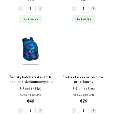
Do košíka
Do košíka
Školský batoh - taška Stitch
Školská taška - batoh futbal
CoolPack viackomorový pre
pre chlapcov
deti
3-7 dní
(>5 ks)
3-7 dní
(>5 ks)
€39,84 bez DPH
€64,23 bez DPH
€49
€79