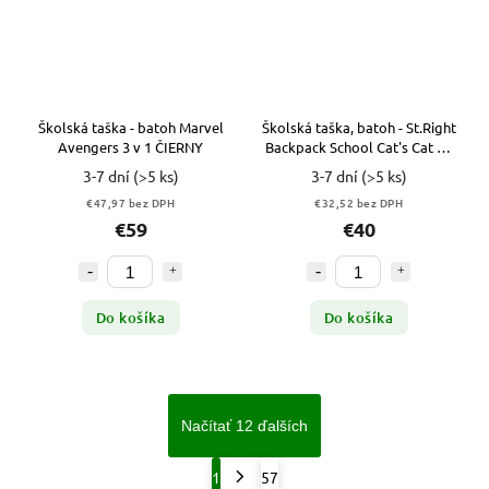
Školská taška - batoh Marvel
Školská taška, batoh - St.Right
Avengers 3 v 1 ČIERNY
Backpack School Cat's Cat Kl.
2-4
3-7 dní
(>5 ks)
3-7 dní
(>5 ks)
€47,97 bez DPH
€32,52 bez DPH
€59
€40
Do košíka
Do košíka
Načítať 12 ďalších
1
57