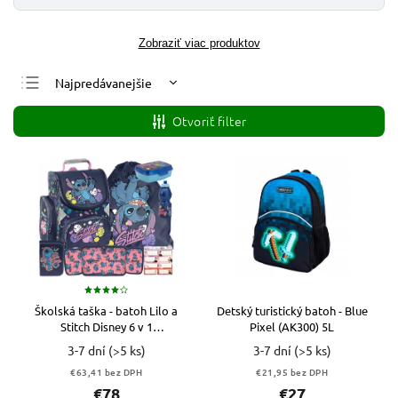
Zobraziť viac produktov
Najpredávanejšie
Najlacnejšie
Otvoriť filter
Najdrahšie
Abecedne
Školská taška - batoh Lilo a
Detský turistický batoh - Blue
Stitch Disney 6 v 1
Pixel (AK300) 5L
VIACFAREBNÁ
3-7 dní
(>5 ks)
3-7 dní
(>5 ks)
€63,41 bez DPH
€21,95 bez DPH
€78
€27