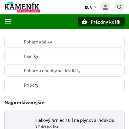
EUR
Prázdny košík
Hľadať
Poháre a šálky
Čajníky
Poháre a nádoby na destiláty
Príbory
Najpredávanejšie
Tlakový hrniec 10 l na plynovú indukciu
3-7 dní
(>5 ks)