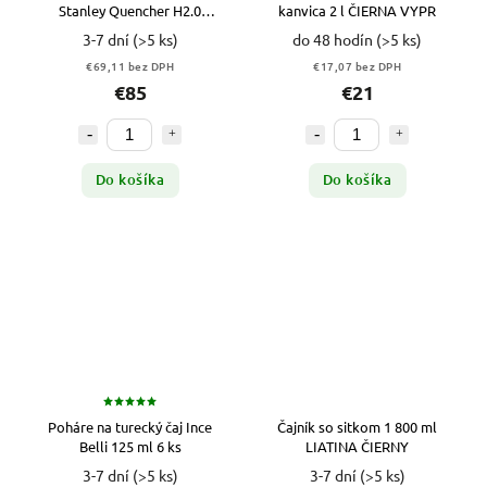
Stanley Quencher H2.0
kanvica 2 l ČIERNA VYPR
FlowState Mug 40oz BÉŽOVÝ
3-7 dní
(>5 ks)
do 48 hodín
(>5 ks)
€69,11 bez DPH
€17,07 bez DPH
€85
€21
Do košíka
Do košíka
Poháre na turecký čaj Ince
Čajník so sitkom 1 800 ml
Belli 125 ml 6 ks
LIATINA ČIERNY
3-7 dní
(>5 ks)
3-7 dní
(>5 ks)