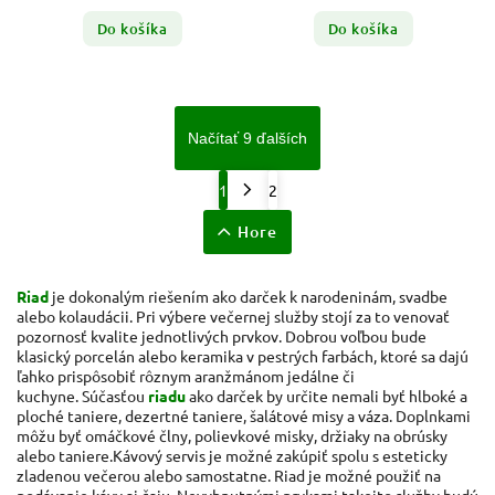
Do košíka
Do košíka
Načítať 9 ďalších
1
2
Hore
Riad
je dokonalým riešením ako darček k narodeninám, svadbe
alebo kolaudácii.
Pri výbere večernej služby stojí za to venovať
pozornosť kvalite jednotlivých prvkov.
Dobrou voľbou bude
klasický porcelán alebo keramika v pestrých farbách, ktoré sa dajú
ľahko prispôsobiť rôznym aranžmánom jedálne či
kuchyne.
Súčasťou
riadu
ako darček by určite nemali byť hlboké a
ploché taniere, dezertné taniere, šalátové misy a váza.
Doplnkami
môžu byť omáčkové člny, polievkové misky, držiaky na obrúsky
alebo taniere.
Kávový servis je možné zakúpiť spolu s esteticky
zladenou večerou alebo samostatne. Riad je možné použiť na