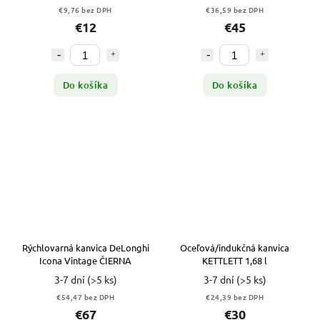
€9,76 bez DPH
€36,59 bez DPH
€12
€45
Do košíka
Do košíka
Rýchlovarná kanvica DeLonghi
Oceľová/indukčná kanvica
Icona Vintage ČIERNA
KETTLETT 1,68 l
3-7 dní
(>5 ks)
3-7 dní
(>5 ks)
€54,47 bez DPH
€24,39 bez DPH
€67
€30