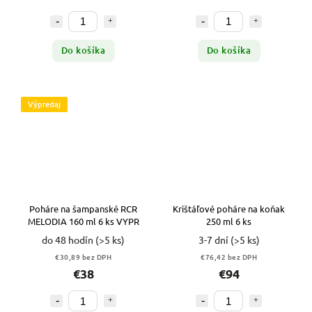
Do košíka
Do košíka
Výpredaj
Poháre na šampanské RCR
Krištáľové poháre na koňak
MELODIA 160 ml 6 ks VYPR
250 ml 6 ks
do 48 hodín
(>5 ks)
3-7 dní
(>5 ks)
€30,89 bez DPH
€76,42 bez DPH
€38
€94