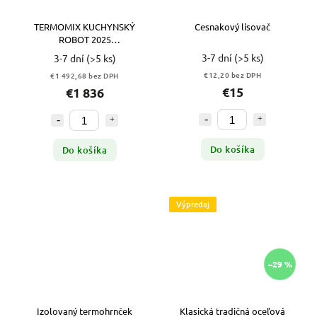
TERMOMIX KUCHYNSKÝ
Cesnakový lisovač
ROBOT 2025
TM6+COOKIDOO+GIGA SET
3-7 dní
(>5 ks)
3-7 dní
(>5 ks)
€12,20 bez DPH
€1 492,68 bez DPH
€15
€1 836
Do košíka
Do košíka
Výpredaj
–29 %
Izolovaný termohrnček
Klasická tradičná oceľová