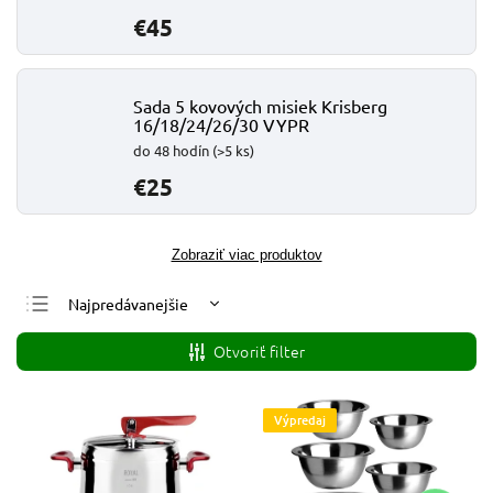
€45
Sada 5 kovových misiek Krisberg
16/18/24/26/30 VYPR
do 48 hodín
(>5 ks)
€25
Zobraziť viac produktov
Najpredávanejšie
Najlacnejšie
Otvoriť filter
Najdrahšie
Abecedne
Výpredaj