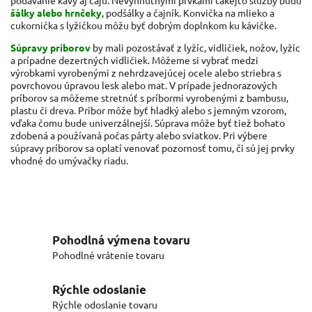
podávanie kávy aj čaju. Nevyhnutnými prvkami takejto služby budú
šálky alebo hrnčeky
, podšálky a čajník. Konvička na mlieko a
cukornička s lyžičkou môžu byť dobrým doplnkom ku kávičke.
Súpravy príborov
by mali pozostávať z lyžíc, vidličiek, nožov, lyžíc
a prípadne dezertných vidličiek.
Môžeme si vybrať medzi
výrobkami vyrobenými z nehrdzavejúcej ocele alebo striebra s
povrchovou úpravou lesk alebo mat.
V prípade jednorazových
príborov sa môžeme stretnúť s príbormi vyrobenými z bambusu,
plastu či dreva.
Príbor môže byť hladký alebo s jemným vzorom,
vďaka čomu bude univerzálnejší.
Súprava môže byť tiež bohato
zdobená a používaná počas párty alebo sviatkov.
Pri výbere
súpravy príborov sa oplatí venovať pozornosť tomu, či sú jej prvky
vhodné do umývačky riadu.
Pohodlná výmena tovaru
Pohodlné vrátenie tovaru
Rýchle odoslanie
Rýchle odoslanie tovaru