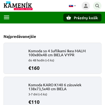
Prázdny košík
Hľadať
Najpredávanejšie
Komoda so 4 šuflíkami Ikea MALM
100x80x48 cm BIELA VYPR
do 48 hodín
(>5 ks)
€160
Komoda KARO K140 6 zásuviek
138x73,5x40 cm BIELA
3-7 dní
(>5 ks)
€110