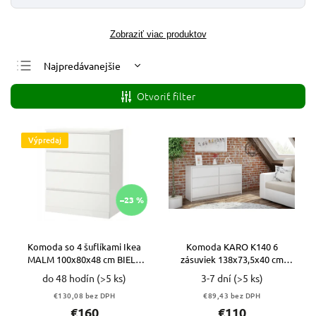
Zobraziť viac produktov
Najpredávanejšie
Najlacnejšie
Otvoriť filter
Najdrahšie
Abecedne
Výpredaj
–23 %
Komoda so 4 šuflíkami Ikea
Komoda KARO K140 6
MALM 100x80x48 cm BIELA
zásuviek 138x73,5x40 cm
VYPR
BIELA
do 48 hodín
(>5 ks)
3-7 dní
(>5 ks)
€130,08 bez DPH
€89,43 bez DPH
€160
€110