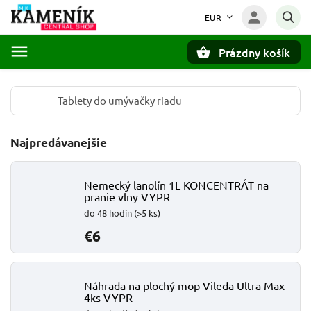
EUR
Prázdny košík
Hľadať
Tablety do umývačky riadu
Najpredávanejšie
Nemecký lanolín 1L KONCENTRÁT na
pranie vlny VYPR
do 48 hodín
(>5 ks)
€6
Náhrada na plochý mop Vileda Ultra Max
4ks VYPR