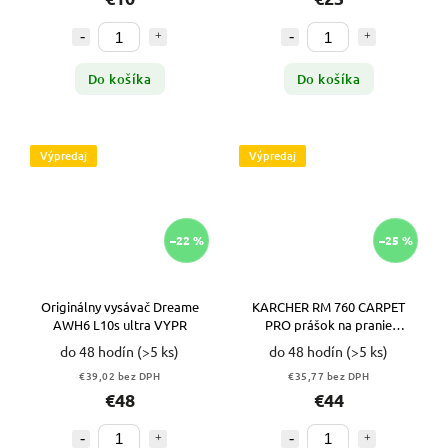
Do košíka
Do košíka
Výpredaj
Výpredaj
–22 %
–25 %
Originálny vysávač Dreame
KARCHER RM 760 CARPET
AWH6 L10s ultra VYPR
PRO prášok na pranie
kobercov 2 KG VYPR
do 48 hodín
(>5 ks)
do 48 hodín
(>5 ks)
€39,02 bez DPH
€35,77 bez DPH
€48
€44