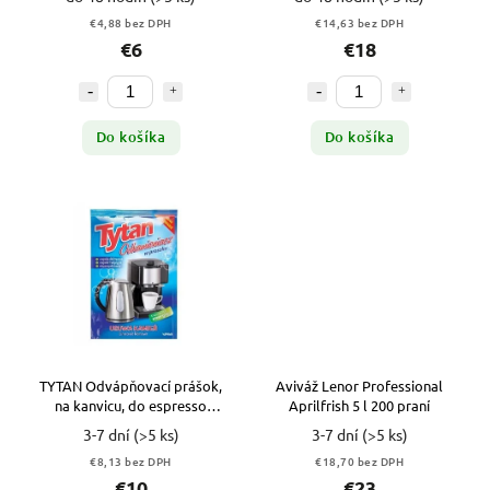
€4,88 bez DPH
€14,63 bez DPH
€6
€18
Do košíka
Do košíka
TYTAN Odvápňovací prášok,
Aviváž Lenor Professional
na kanvicu, do espresso
Aprilfrish 5 l 200 praní
kávovaru 30g
3-7 dní
(>5 ks)
3-7 dní
(>5 ks)
€8,13 bez DPH
€18,70 bez DPH
€10
€23