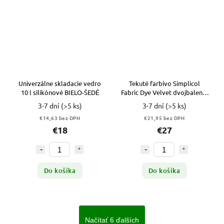
Univerzálne skladacie vedro
Tekuté farbivo Simplicol
10 l silikónové BIELO-ŠEDÉ
Fabric Dye Velvet dvojbalenie
Black
3-7 dní
(>5 ks)
3-7 dní
(>5 ks)
€14,63 bez DPH
€21,95 bez DPH
€18
€27
Do košíka
Do košíka
Načítať 6 ďalších