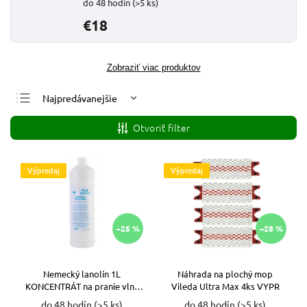
do 48 hodín
(>5 ks)
€18
Zobraziť viac produktov
Najpredávanejšie
Najlacnejšie
Otvoriť filter
Najdrahšie
Abecedne
Výpredaj
Výpredaj
–25 %
–28 %
Nemecký lanolín 1L
Náhrada na plochý mop
KONCENTRÁT na pranie vlny
Vileda Ultra Max 4ks VYPR
VYPR
do 48 hodín
(>5 ks)
do 48 hodín
(>5 ks)