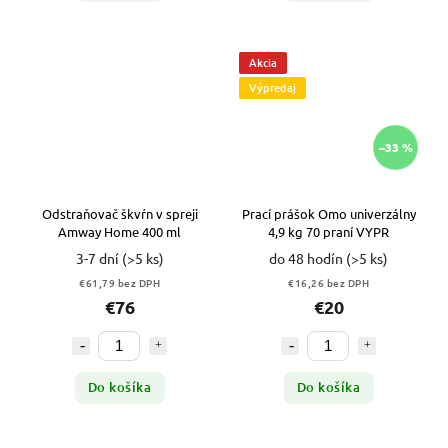
Akcia
Výpredaj
–33 %
Odstraňovač škvŕn v spreji
Prací prášok Omo univerzálny
Amway Home 400 ml
4,9 kg 70 praní VYPR
3-7 dní
(>5 ks)
do 48 hodín
(>5 ks)
€61,79 bez DPH
€16,26 bez DPH
€76
€20
Do košíka
Do košíka