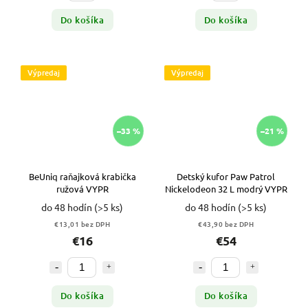
Do košíka
Do košíka
Výpredaj
Výpredaj
–33 %
–21 %
BeUniq raňajková krabička
Detský kufor Paw Patrol
ružová VYPR
Nickelodeon 32 L modrý VYPR
do 48 hodín
(>5 ks)
do 48 hodín
(>5 ks)
€13,01 bez DPH
€43,90 bez DPH
€16
€54
Do košíka
Do košíka