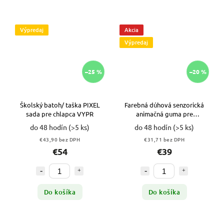
Výpredaj
Akcia
Výpredaj
–25 %
–20 %
Školský batoh/ taška PIXEL
Farebná dúhová senzorická
sada pre chlapca VYPR
animačná guma pre
animátorov Play Dance 8 m
do 48 hodín
(>5 ks)
do 48 hodín
(>5 ks)
VYPR
€43,90 bez DPH
€31,71 bez DPH
€54
€39
Do košíka
Do košíka