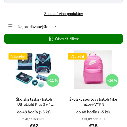
Zobraziť viac produktov
Najpredávanejšie
Najlacnejšie
Otvoriť filter
Najdrahšie
Abecedne
Výpredaj
Výpredaj
–22 %
–20 %
Školská taška - batoh
Školský športový batoh Nike
UltraLight Plus 3 v 1
ružový VYPR
VIACFAREBNÁ VYPR
do 48 hodín
(>5 ks)
do 48 hodín
(>5 ks)
€50,41 bez DPH
€30,89 bez DPH
€62
€38