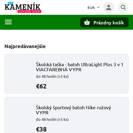
EUR
Prázdny košík
Hľadať
Najpredávanejšie
Školská taška - batoh UltraLight Plus 3 v 1
VIACFAREBNÁ VYPR
do 48 hodín
(>5 ks)
€62
Školský športový batoh Nike ružový
VYPR
do 48 hodín
(>5 ks)
€38