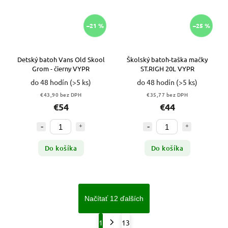
–21 %
–25 %
Detský batoh Vans Old Skool
Školský batoh-taška mačky
Grom - čierny VYPR
ST.RIGH 20L VYPR
do 48 hodín
(>5 ks)
do 48 hodín
(>5 ks)
€43,90 bez DPH
€35,77 bez DPH
€54
€44
Do košíka
Do košíka
Načítať 12 ďalších
1
13