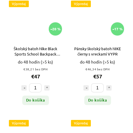
Výpredaj
Výpredaj
–20 %
–17 %
Školský batoh Nike Black
Pánsky školský batoh NIKE
Sports School Backpack
čierny s vreckami VYPR
DR6089-010 VYPR
do 48 hodín
(>5 ks)
do 48 hodín
(>5 ks)
€38,21 bez DPH
€46,34 bez DPH
€47
€57
Do košíka
Do košíka
Výpredaj
Výpredaj