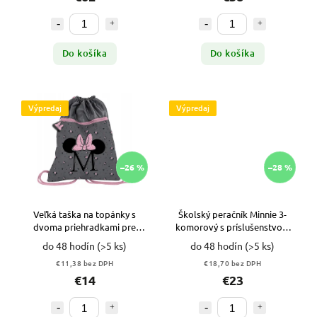
Do košíka
Do košíka
Výpredaj
Výpredaj
–26 %
–28 %
Veľká taška na topánky s
Školský peračník Minnie 3-
dvoma priehradkami pre
komorový s príslušenstvom
dievčatá MINNIE MOUSE
VYPR
do 48 hodín
(>5 ks)
do 48 hodín
(>5 ks)
VYPR
€11,38 bez DPH
€18,70 bez DPH
€14
€23