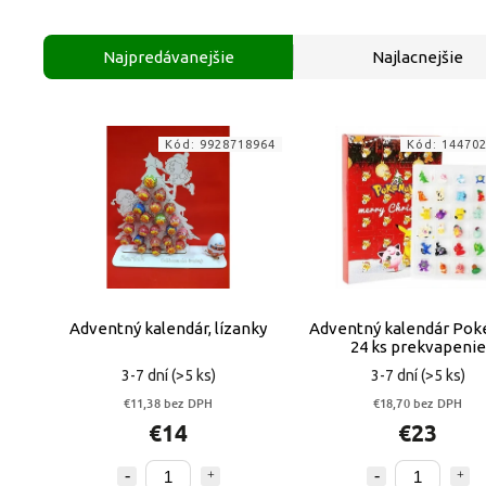
Najpredávanejšie
Najlacnejšie
Kód:
9928718964
Kód:
14470
Adventný kalendár, lízanky
Adventný kalendár Po
24 ks prekvapenie
3-7 dní
(>5 ks)
3-7 dní
(>5 ks)
€11,38 bez DPH
€18,70 bez DPH
€14
€23