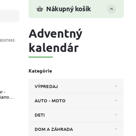
Nákupný košík
Adventný
9207095
kalendár
Kategórie
VÝPREDAJ
r -
Vianoce
AUTO - MOTO
y
DETI
DOM A ZÁHRADA