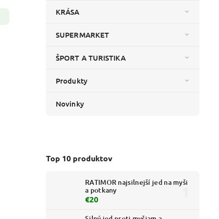
KRÁSA
SUPERMARKET
ŠPORT A TURISTIKA
Produkty
Novinky
Top 10 produktov
RATIMOR najsilnejší jed na myši
a potkany
€20
Silný jed proti myšiam a