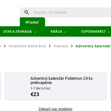
Hľadať
DOM A ZÁHRADA
KRÁSA
SUPERMARKET
i
Sviatočné dekorácie
Vianoce
Adventný kalendár
/
/
/
Adventný kalendár Pokémon 24 ks
prekvapenie
3-7 dní
(>5 ks)
€23
Zobraziť viac produktov