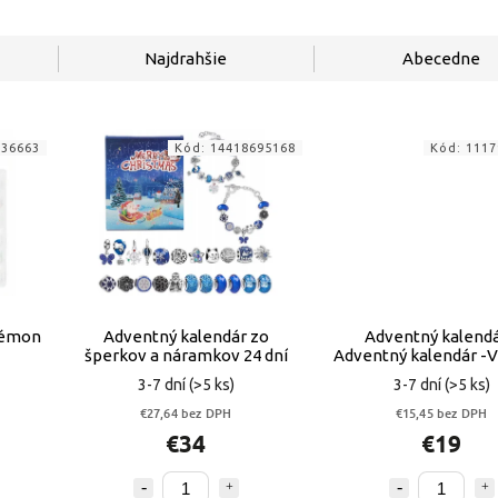
Najdrahšie
Abecedne
236663
Kód:
14418695168
Kód:
1117
kémon
Adventný kalendár zo
Adventný kalendá
šperkov a náramkov 24 dní
Adventný kalendár -
papierové sáčk
3-7 dní
(>5 ks)
3-7 dní
(>5 ks)
€27,64 bez DPH
€15,45 bez DPH
€34
€19