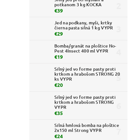
potkanom 3 kg KOCKA
€39
Jed na podkany, myši, krtky
čierna pasta silná 1 kg VYPR
€29
Bomba/granát na ploštice No-
Pest 4Insect 400 ml VYPR
€19
Silný jed vo forme pasty proti
krtkom a hrabošom STRONG 20
ks VYPR
€20
Silný jed vo forme pasty proti
krtkom a hrabošom STRONG
VYPR
€35
Silná hmlová bomba na ploštice
2x150 ml Strong VYPR
€24