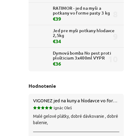
RATIMOR - jed na myši a
potkany vo forme pasty 3 kg
€39
Jed pre myši potkany hlodavce
2,5kg
€34
Dymová bomba No pest proti
plošticiam 3x400ml VYPR
€36
Hodnotenie
VIGONEZ jed na kuny a hlodavce vo forme pasty 1,5 kg
Ignác Oleš
Malé gelové plátky, dobré dávkovanie , dobré
balenie,