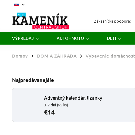
Zákaznícka podpora:
VÝPREDAJ
AUTO - MOTO
DETI
Domov
DOM A ZÁHRADA
Vybavenie domácnost
/
/
Najpredávanejšie
Adventný kalendár, lízanky
3-7 dní
(>5 ks)
€14