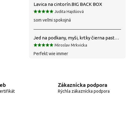
Lavica na cintorín.BIG BACK BOX
Judita Hajdúová
som veľmi spokojná
Jed na podkany, myši, krtky čierna pasta silná 1 kg VYPR
Miroslav Mrkvicka
Perfekt wie immer
web
Zákaznícka podpora
rtifikát
Rýchla zákaznícka podpora