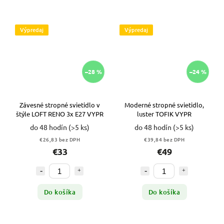
Výpredaj
Výpredaj
–28 %
–24 %
Závesné stropné svietidlo v
Moderné stropné svietidlo,
štýle LOFT RENO 3x E27 VYPR
luster TOFIK VYPR
do 48 hodín
(>5 ks)
do 48 hodín
(>5 ks)
€26,83 bez DPH
€39,84 bez DPH
€33
€49
Do košíka
Do košíka