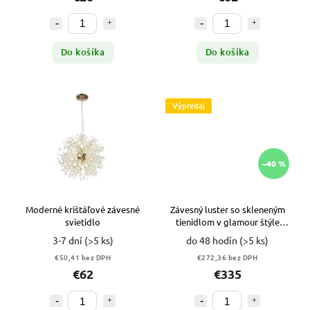
Do košíka
Do košíka
Výpredaj
–40 %
Moderné krištáľové závesné
Závesný luster so skleneným
svietidlo
tienidlom v glamour štýle
ZLATÝ VYPR
3-7 dní
(>5 ks)
do 48 hodín
(>5 ks)
€50,41 bez DPH
€272,36 bez DPH
€62
€335