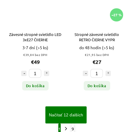
–27 %
Závesné stropné svietidlo LED
Stropné závesné svietidlo
3xE27 ČIIERNE
RETRO ČIERNE VYPR
3-7 dní
(>5 ks)
do 48 hodín
(>5 ks)
€39,84 bez DPH
€21,95 bez DPH
€49
€27
Do košíka
Do košíka
Načítať 12 ďalších
1
9