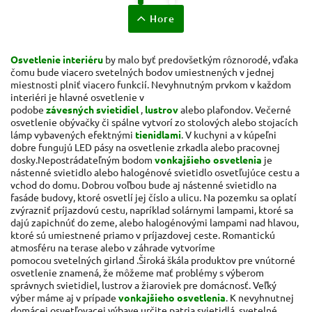
Hore
Osvetlenie interiéru
by malo byť predovšetkým rôznorodé, vďaka
čomu bude viacero svetelných bodov umiestnených v jednej
miestnosti plniť viacero funkcií. Nevyhnutným prvkom v každom
interiéri je hlavné osvetlenie v
podobe
závesných
svietidiel
,
lustrov
alebo plafondov. Večerné
osvetlenie obývačky či spálne vytvorí zo stolových alebo stojacích
lámp vybavených
efektnými
tienidlami
. V kuchyni a v kúpeľni
dobre fungujú LED pásy na osvetlenie zrkadla alebo pracovnej
dosky.
Nepostrádateľným bodom
vonkajšieho osvetlenia
je
nástenné svietidlo alebo halogénové svietidlo osvetľujúce cestu a
vchod do domu. Dobrou voľbou bude aj nástenné svietidlo na
fasáde budovy, ktoré osvetlí jej číslo a ulicu. Na pozemku sa oplatí
zvýrazniť príjazdovú cestu, napríklad solárnymi lampami, ktoré sa
dajú zapichnúť do zeme, alebo halogénovými lampami nad hlavou,
ktoré sú umiestnené priamo v príjazdovej ceste. Romantickú
atmosféru na terase alebo v záhrade vytvoríme
pomocou svetelných girland .Široká škála produktov pre vnútorné
osvetlenie znamená, že môžeme mať problémy s výberom
správnych svietidiel, lustrov a žiaroviek pre domácnosť. Veľký
výber máme aj v prípade
vonkajšieho osvetlenia
. K nevyhnutnej
domácej osvetľovacej výbave určite patria svietidlá, svetelné