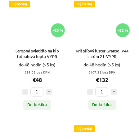
Výpredaj
Výpredaj
–23 %
–22 %
Stropné svietidlo na kĺb
Krištáľový luster Granso IP44
futbalová lopta VYPR
chróm 2 L VYPR
do 48 hodín
(>5 ks)
do 48 hodín
(>5 ks)
€39,02 bez DPH
€107,32 bez DPH
€48
€132
Do košíka
Do košíka
Výpredaj