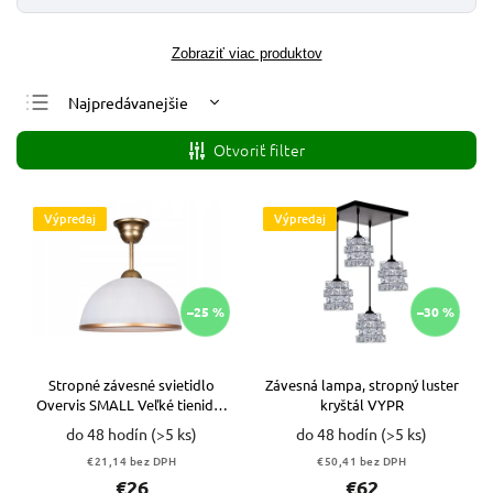
Zobraziť viac produktov
Najpredávanejšie
Najlacnejšie
Otvoriť filter
Najdrahšie
Abecedne
Výpredaj
Výpredaj
–25 %
–30 %
Stropné závesné svietidlo
Závesná lampa, stropný luster
Overvis SMALL Veľké tienidlo
kryštál VYPR
25cm VYPR
do 48 hodín
(>5 ks)
do 48 hodín
(>5 ks)
€21,14 bez DPH
€50,41 bez DPH
€26
€62