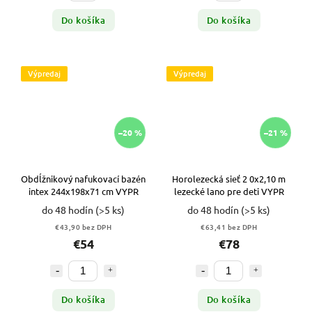
Do košíka
Do košíka
Výpredaj
Výpredaj
–20 %
–21 %
Obdĺžnikový nafukovací bazén
Horolezecká sieť 2 0x2,10 m
intex 244x198x71 cm VYPR
lezecké lano pre deti VYPR
do 48 hodín
(>5 ks)
do 48 hodín
(>5 ks)
€43,90 bez DPH
€63,41 bez DPH
€54
€78
Do košíka
Do košíka