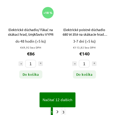
–18 %
Elektrické dúchadlo/ fúkač na
Elektrické poistné dúchadlo
skákací hrad, šmýkľavku VYPR
680 W žlté na skákacie hrady,
šmýkľavky
do 48 hodín
(>5 ks)
3-7 dní
(>5 ks)
€69,92 bez DPH
€113,82 bez DPH
€86
€140
Do košíka
Do košíka
Načítať 12 ďalších
1
3