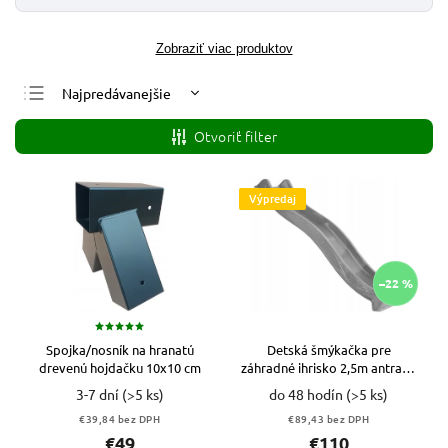
Zobraziť viac produktov
Najpredávanejšie
Najlacnejšie
Otvoriť filter
Najdrahšie
Abecedne
Výpredaj
–22 %
Spojka/nosník na hranatú
Detská šmýkačka pre
drevenú hojdačku 10x10 cm
záhradné ihrisko 2,5m antracit
VYPR
3-7 dní
(>5 ks)
do 48 hodín
(>5 ks)
€39,84 bez DPH
€89,43 bez DPH
€49
€110