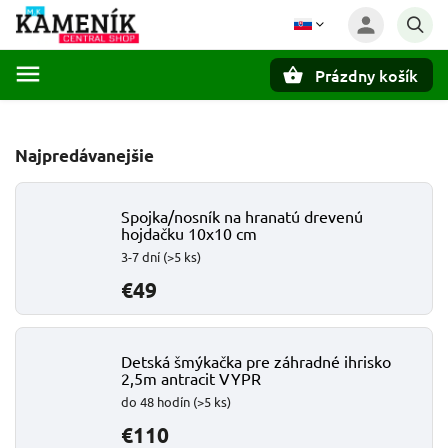
Prázdny košík
Hľadať
Najpredávanejšie
Spojka/nosník na hranatú drevenú
hojdačku 10x10 cm
3-7 dní
(>5 ks)
€49
Detská šmýkačka pre záhradné ihrisko
2,5m antracit VYPR
do 48 hodín
(>5 ks)
€110