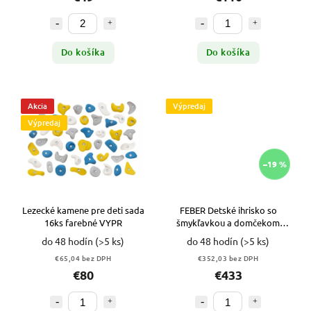
Do košíka
Do košíka
Akcia
Výpredaj
Výpredaj
–19 %
Lezecké kamene pre deti sada
FEBER Detské ihrisko so
16ks farebné VYPR
šmykľavkou a domčekom
VYPR
do 48 hodín
(>5 ks)
do 48 hodín
(>5 ks)
€65,04 bez DPH
€352,03 bez DPH
€80
€433