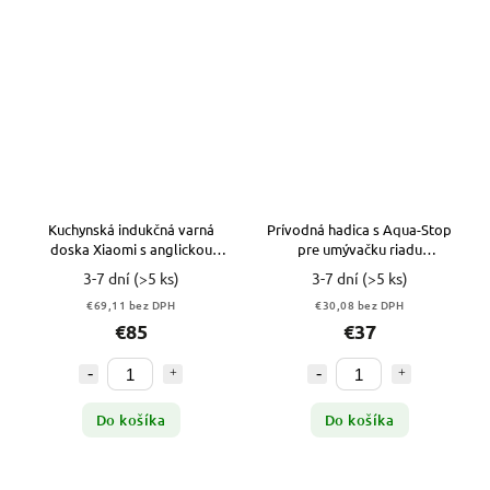
Kuchynská indukčná varná
Prívodná hadica s Aqua-Stop
doska Xiaomi s anglickou
pre umývačku riadu
koncovkou
Bosch/Siemens
3-7 dní
(>5 ks)
3-7 dní
(>5 ks)
€69,11 bez DPH
€30,08 bez DPH
€85
€37
Do košíka
Do košíka