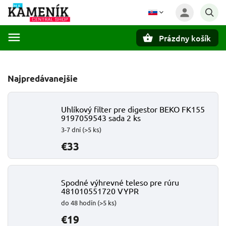
Prázdny košík
Hľadať
Najpredávanejšie
Uhlíkový filter pre digestor BEKO FK155
9197059543 sada 2 ks
3-7 dní
(>5 ks)
€33
Spodné výhrevné teleso pre rúru
481010551720 VYPR
do 48 hodín
(>5 ks)
€19