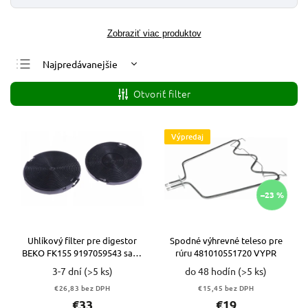
Zobraziť viac produktov
Najpredávanejšie
Najlacnejšie
Otvoriť filter
Najdrahšie
Abecedne
Výpredaj
–23 %
Uhlíkový filter pre digestor
Spodné výhrevné teleso pre
BEKO FK155 9197059543 sada
rúru 481010551720 VYPR
2 ks
3-7 dní
(>5 ks)
do 48 hodín
(>5 ks)
€26,83 bez DPH
€15,45 bez DPH
€33
€19