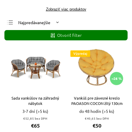
Zobraziť viac produktov
Najpredávanejšie
Najlacnejšie
Otvoriť filter
Najdrahšie
Abecedne
Výpredaj
–26 %
Sada vankúšov na záhradný
Vankúš pre závesné kreslo
nábytok
PAOASON COCON žltý 130cm
3-7 dní
(>5 ks)
do 48 hodín
(>5 ks)
€52,85 bez DPH
€40,65 bez DPH
€65
€50