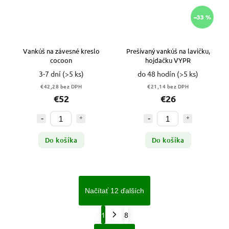
–33 %
Vankúš na závesné kreslo
Prešívaný vankúš na lavičku,
cocoon
hojdačku VYPR
3-7 dní
(>5 ks)
do 48 hodín
(>5 ks)
€42,28 bez DPH
€21,14 bez DPH
€52
€26
Do košíka
Do košíka
Načítať 12 ďalších
1
8