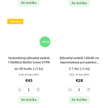
Do košíka
Do košíka
Výpredaj
–19 %
Vodeodolný záhradný vankúš
Záhradný vankúš 120x40 cm
110x90cm Bottle Green VYPR
nepremokavý pre paletovú
lavicu hnedý
do 48 hodín
(>5 ks)
3-7 dní
(>5 ks)
€36,59 bez DPH
€22,76 bez DPH
€45
€28
Do košíka
Do košíka