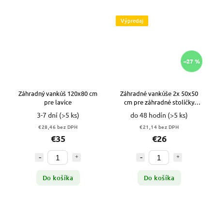
Výpredaj
–27 %
Záhradný vankúš 120x80 cm
Záhradné vankúše 2x 50x50
pre lavice
cm pre záhradné stoličky
vodotesné vysoké VYPR
3-7 dní
(>5 ks)
do 48 hodín
(>5 ks)
€28,46 bez DPH
€21,14 bez DPH
€35
€26
Do košíka
Do košíka