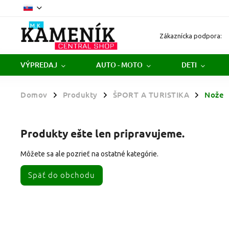
Zákaznícka podpora:
VÝPREDAJ
AUTO - MOTO
DETI
Domov
Produkty
ŠPORT A TURISTIKA
Nože
/
/
/
Produkty ešte len pripravujeme.
Môžete sa ale pozrieť na ostatné kategórie.
Späť do obchodu