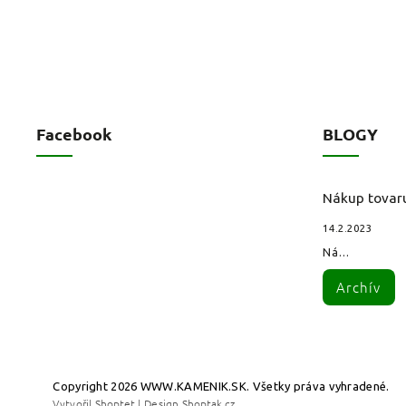
Facebook
BLOGY
Nákup tovar
14.2.2023
Ná...
Archív
Copyright 2026
WWW.KAMENIK.SK
. Všetky práva vyhradené.
Vytvořil
Shoptet
| Design
Shoptak.cz