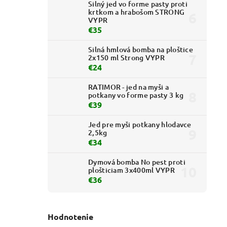
Silný jed vo forme pasty proti
krtkom a hrabošom STRONG
VYPR
€35
Silná hmlová bomba na ploštice
2x150 ml Strong VYPR
€24
RATIMOR - jed na myši a
potkany vo forme pasty 3 kg
€39
Jed pre myši potkany hlodavce
2,5kg
€34
Dymová bomba No pest proti
plošticiam 3x400ml VYPR
€36
Hodnotenie