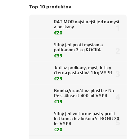
Top 10 produktov
RATIMOR najsilnejší jed na myši
a potkany
€20
Silný jed proti myšiam a
potkanom 3 kg KOCKA
€39
Jed na podkany, myši, krtky
čierna pasta silná 1 kg VYPR
€29
Bomba/granát na ploštice No-
Pest 4Insect 400 ml VYPR
€19
Silný jed vo forme pasty proti
krtkom a hrabošom STRONG 20
ks VYPR
€20