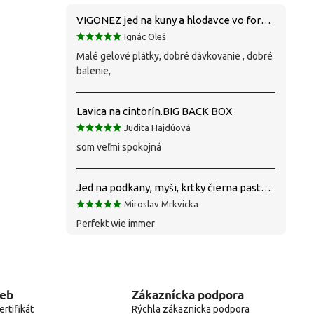
VIGONEZ jed na kuny a hlodavce vo forme pasty 1,5 kg
Ignác Oleš
Malé gelové plátky, dobré dávkovanie , dobré
balenie,
Lavica na cintorín.BIG BACK BOX
Judita Hajdúová
som veľmi spokojná
Jed na podkany, myši, krtky čierna pasta silná 1 kg VYPR
Miroslav Mrkvicka
Perfekt wie immer
web
Zákaznícka podpora
rtifikát
Rýchla zákaznícka podpora