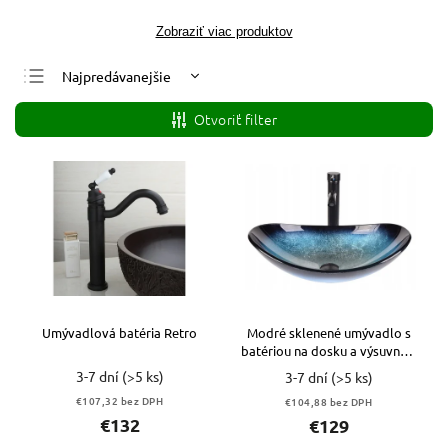
Zobraziť viac produktov
Najpredávanejšie
Najlacnejšie
Otvoriť filter
Najdrahšie
Abecedne
Umývadlová batéria Retro
Modré sklenené umývadlo s
batériou na dosku a výsuvným
odtokom
3-7 dní
(>5 ks)
3-7 dní
(>5 ks)
€107,32 bez DPH
€104,88 bez DPH
€132
€129