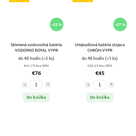
–22 %
–27 %
Sklenená vodovodná batéria
Umývadlová batéria stojaca
VODOPAD ROYAL VYPR
CHRÓM VYPR
do 48 hodín
(>5 ks)
do 48 hodín
(>5 ks)
€61,79 bez DPH
€36,59 bez DPH
€76
€45
Do košíka
Do košíka