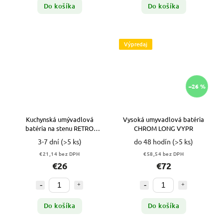
Do košíka
Do košíka
Výpredaj
–26 %
Kuchynská umývadlová
Vysoká umyvadlová batéria
batéria na stenu RETRO
CHROM LONG VYPR
CHRÓM
3-7 dní
(>5 ks)
do 48 hodín
(>5 ks)
€21,14 bez DPH
€58,54 bez DPH
€26
€72
Do košíka
Do košíka