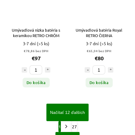
Umývadlová nízka batéria s
Umývadlová batéria Royal
keramikou RETRO CHRÓM
RETRO ČIERNA
3-7 dní
(>5 ks)
3-7 dní
(>5 ks)
€78,86 bez DPH
€65,04 bez DPH
€97
€80
Do košíka
Do košíka
Načítať 12 ďalších
1
27