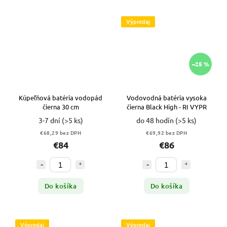
Výpredaj
–25 %
Kúpeľňová batéria vodopád
Vodovodná batéria vysoka
čierna 30 cm
čierna Black High - RI VYPR
3-7 dní
(>5 ks)
do 48 hodín
(>5 ks)
€68,29 bez DPH
€69,92 bez DPH
€84
€86
Do košíka
Do košíka
Výpredaj
Výpredaj