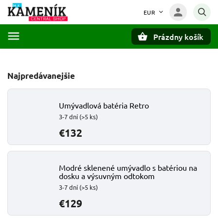
EUR
Prázdny košík
Hľadať
Najpredávanejšie
Umývadlová batéria Retro
3-7 dní
(>5 ks)
€132
Modré sklenené umývadlo s batériou na
dosku a výsuvným odtokom
3-7 dní
(>5 ks)
€129