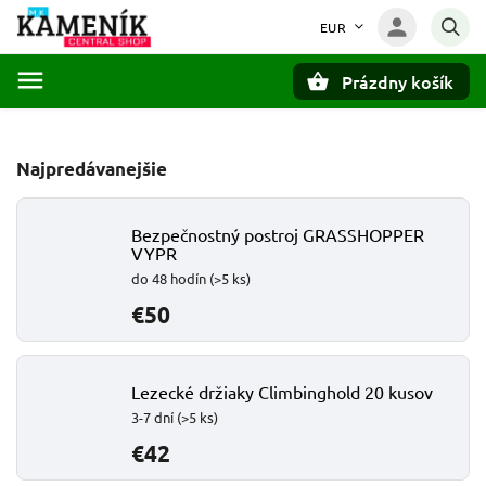
EUR
Prázdny košík
Hľadať
Najpredávanejšie
Bezpečnostný postroj GRASSHOPPER
VYPR
do 48 hodín
(>5 ks)
€50
Lezecké držiaky Climbinghold 20 kusov
3-7 dní
(>5 ks)
€42