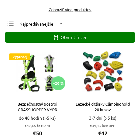
Zobraziť viac produktov
Najpredávanejšie
Najlacnejšie
Otvoriť filter
Najdrahšie
Abecedne
Výpredaj
–20 %
Bezpečnostný postroj
Lezecké držiaky Climbinghold
GRASSHOPPER VYPR
20 kusov
do 48 hodín
(>5 ks)
3-7 dní
(>5 ks)
€40,65 bez DPH
€34,15 bez DPH
€50
€42