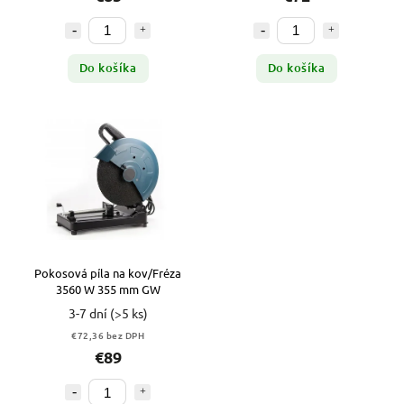
Do košíka
Do košíka
Pokosová píla na kov/Fréza
3560 W 355 mm GW
3-7 dní
(>5 ks)
€72,36 bez DPH
€89