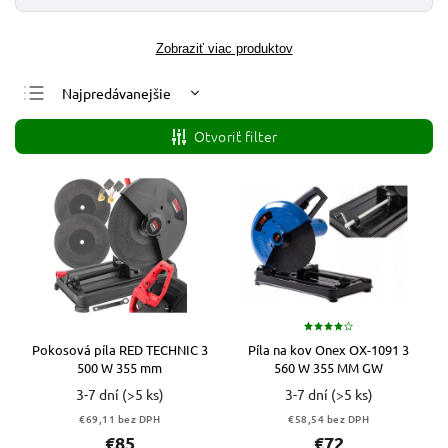
Zobraziť viac produktov
Najpredávanejšie
Najlacnejšie
Otvoriť filter
Najdrahšie
Abecedne
Pokosová píla RED TECHNIC 3
Píla na kov Onex OX-1091 3
500 W 355 mm
560 W 355 MM GW
3-7 dní
(>5 ks)
3-7 dní
(>5 ks)
€69,11 bez DPH
€58,54 bez DPH
€85
€72