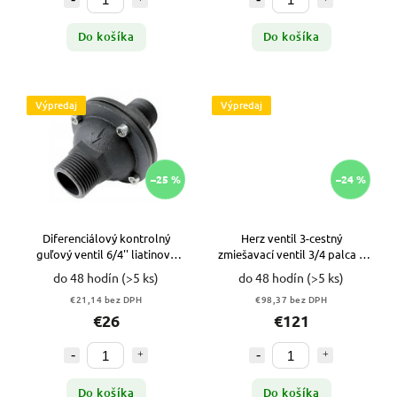
Do košíka
Do košíka
Výpredaj
Výpredaj
–25 %
–24 %
Diferenciálový kontrolný
Herz ventil 3-cestný
guľový ventil 6/4'' liatinový
zmiešavací ventil 3/4 palca +
VYPR
servopohon VYPR
do 48 hodín
(>5 ks)
do 48 hodín
(>5 ks)
€21,14 bez DPH
€98,37 bez DPH
€26
€121
Do košíka
Do košíka