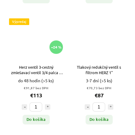
Výpredaj
–24 %
Herz ventil 3-cestný
Tlakový redukčný ventil s
zmiešavací ventil 3/4 palca +
filtrom HERZ 1"
servopohon VYPR
do 48 hodín
(>5 ks)
3-7 dní
(>5 ks)
€91,87 bez DPH
€70,73 bez DPH
€113
€87
Do košíka
Do košíka