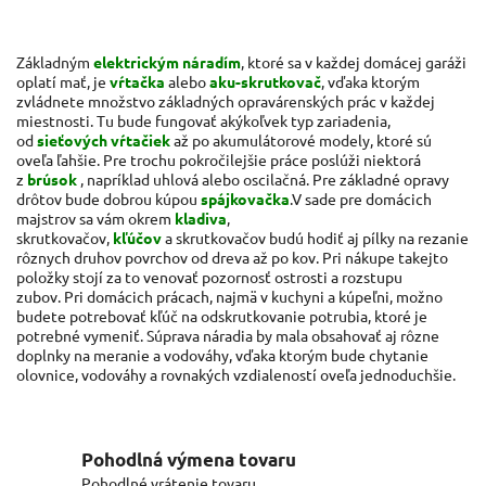
Základným
elektrickým náradím
, ktoré sa v každej domácej garáži
oplatí mať, je
vŕtačka
alebo
aku-skrutkovač
, vďaka ktorým
zvládnete množstvo základných opravárenských prác v každej
miestnosti. Tu bude fungovať akýkoľvek typ zariadenia,
od
sieťových vŕtačiek
až po akumulátorové modely, ktoré sú
oveľa ľahšie. Pre trochu pokročilejšie práce poslúži niektorá
z
brúsok
, napríklad uhlová alebo oscilačná. Pre základné opravy
drôtov bude dobrou kúpou
spájkovačka
.
V sade pre domácich
majstrov sa vám okrem
kladiva
,
skrutkovačov,
kľúčov
a skrutkovačov budú hodiť aj pílky na rezanie
rôznych druhov povrchov od dreva až po kov. Pri nákupe takejto
položky stojí za to venovať pozornosť ostrosti a rozstupu
zubov. Pri domácich prácach, najmä v kuchyni a kúpeľni, možno
budete potrebovať kľúč na odskrutkovanie potrubia, ktoré je
potrebné vymeniť. Súprava náradia by mala obsahovať aj rôzne
doplnky na meranie a vodováhy, vďaka ktorým bude chytanie
olovnice, vodováhy a rovnakých vzdialeností oveľa jednoduchšie.
Pohodlná výmena tovaru
Pohodlné vrátenie tovaru