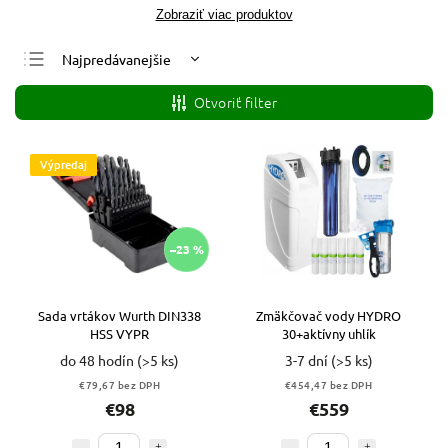
Zobraziť viac produktov
Najpredávanejšie
Najlacnejšie
Otvoriť filter
Najdrahšie
Abecedne
Výpredaj
–23 %
Sada vrtákov Wurth DIN338
Zmäkčovač vody HYDRO
HSS VYPR
30+aktívny uhlík
do 48 hodín
(>5 ks)
3-7 dní
(>5 ks)
€79,67 bez DPH
€454,47 bez DPH
€98
€559