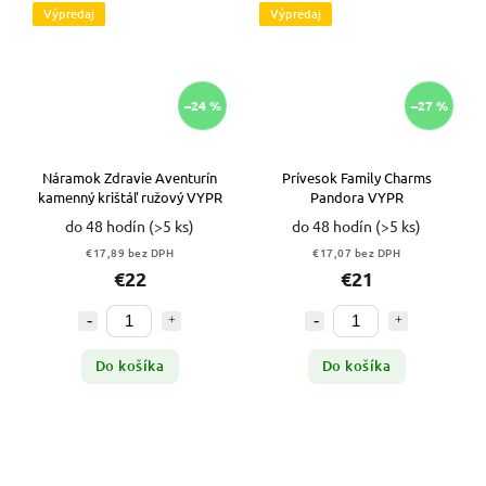
Výpredaj
Výpredaj
–24 %
–27 %
Náramok Zdravie Aventurín
Prívesok Family Charms
kamenný krištáľ ružový VYPR
Pandora VYPR
do 48 hodín
(>5 ks)
do 48 hodín
(>5 ks)
€17,89 bez DPH
€17,07 bez DPH
€22
€21
Do košíka
Do košíka