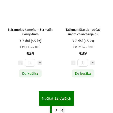
Náramok s kameňom turmalín
Talizman Šťastia - pečať
čierny 4mm
siedmich archanjelov
3-7 dní
(>5 ks)
3-7 dní
(>5 ks)
€19,51 bez DPH
€31,71 bez DPH
€24
€39
Do košíka
Do košíka
Načítať 12 ďalších
1
4