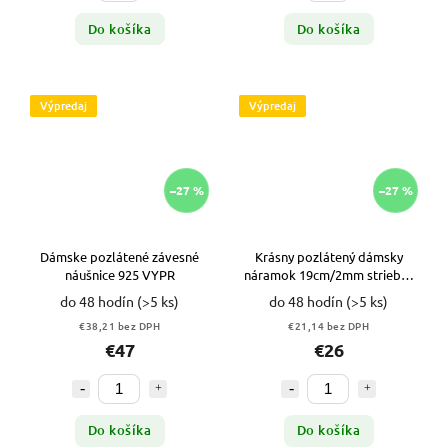
Do košíka
Do košíka
Výpredaj
Výpredaj
–27 %
–27 %
Dámske pozlátené závesné
Krásny pozlátený dámsky
náušnice 925 VYPR
náramok 19cm/2mm striebro
pr. 925 VYPR
do 48 hodín
(>5 ks)
do 48 hodín
(>5 ks)
€38,21 bez DPH
€21,14 bez DPH
€47
€26
Do košíka
Do košíka