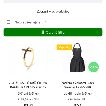
Zobraziť viac produktov
Najpredávanejšie
Najlacnejšie
Otvoriť filter
Najdrahšie
Abecedne
Výpredaj
–17 %
ZLATÝ PRSTEŇ KRÍŽ ČIERNY
Zástera s volánmi Black
KAMIENKAMI 585 ROK: 12
Wonder Lash VYPR
3-7 dní
(>5 ks)
do 48 hodín
(>5 ks)
€106,50 bez DPH
€46,34 bez DPH
€131
€57