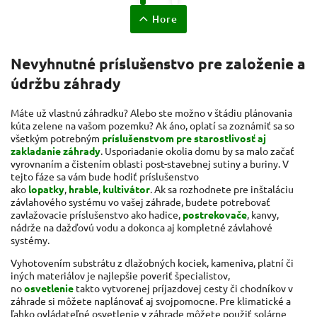
Hore
Nevyhnutné príslušenstvo pre založenie a
údržbu záhrady
Máte už vlastnú záhradku? Alebo ste možno v štádiu plánovania
kúta zelene na vašom pozemku? Ak áno, oplatí sa zoznámiť sa so
všetkým potrebným
príslušenstvom pre starostlivosť aj
zakladanie záhrady
. Usporiadanie okolia domu by sa malo začať
vyrovnaním a čistením oblasti post-stavebnej sutiny a buriny. V
tejto fáze sa vám bude hodiť príslušenstvo
ako
lopatky
,
hrable
,
kultivátor
. Ak sa rozhodnete pre inštaláciu
závlahového systému vo vašej záhrade, budete potrebovať
zavlažovacie príslušenstvo ako hadice,
postrekovače
, kanvy,
nádrže na dažďovú vodu a dokonca aj kompletné závlahové
systémy.
Vyhotovením substrátu z dlažobných kociek, kameniva, platní či
iných materiálov je najlepšie poveriť špecialistov,
no
osvetlenie
takto vytvorenej príjazdovej cesty či chodníkov v
záhrade si môžete naplánovať aj svojpomocne. Pre klimatické a
ľahko ovládateľné osvetlenie v záhrade môžete použiť solárne