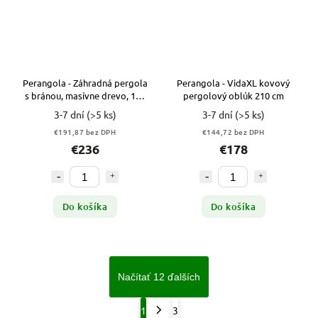
Perangola - Záhradná pergola
Perangola - VidaXL kovový
s bránou, masívne drevo, 120
pergolový oblúk 210 cm
x 60 cm
3-7 dní
(>5 ks)
3-7 dní
(>5 ks)
€191,87 bez DPH
€144,72 bez DPH
€236
€178
Do košíka
Do košíka
Načítať 12 ďalších
1
3