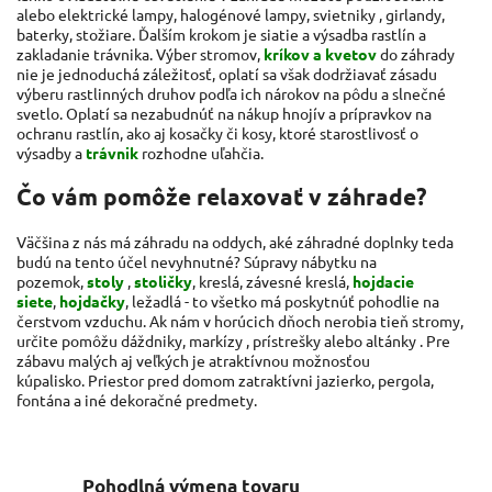
alebo elektrické lampy, halogénové lampy,
svietniky
, girlandy,
baterky, stožiare. Ďalším krokom je siatie a výsadba rastlín a
zakladanie trávnika. Výber stromov,
kríkov a kvetov
do záhrady
nie je jednoduchá záležitosť, oplatí sa však dodržiavať zásadu
výberu rastlinných druhov podľa ich nárokov na pôdu a slnečné
svetlo. Oplatí sa nezabudnúť na nákup hnojív a prípravkov na
ochranu rastlín, ako aj kosačky či kosy, ktoré starostlivosť o
výsadby a
trávnik
rozhodne uľahčia.
Čo vám pomôže relaxovať v záhrade?
Väčšina z nás má záhradu na oddych, aké záhradné doplnky teda
budú na tento účel nevyhnutné? Súpravy nábytku na
pozemok,
stoly
,
stoličky
, kreslá, závesné kreslá,
hojdacie
siete
,
hojdačky
, ležadlá - to všetko má poskytnúť pohodlie na
čerstvom vzduchu. Ak nám v horúcich dňoch nerobia tieň stromy,
určite pomôžu dáždniky,
markízy
, prístrešky alebo altánky . Pre
zábavu malých aj veľkých je atraktívnou možnosťou
kúpalisko. Priestor pred domom zatraktívni jazierko, pergola,
fontána a iné dekoračné predmety.
Pohodlná výmena tovaru