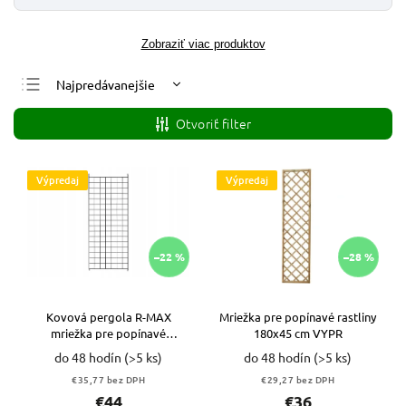
Zobraziť viac produktov
Najpredávanejšie
Najlacnejšie
Otvoriť filter
Najdrahšie
Abecedne
Výpredaj
Výpredaj
–22 %
–28 %
Kovová pergola R-MAX
Mriežka pre popínavé rastliny
mriežka pre popínavé
180x45 cm VYPR
rastliny119 cm VYPR
do 48 hodín
(>5 ks)
do 48 hodín
(>5 ks)
€35,77 bez DPH
€29,27 bez DPH
€44
€36