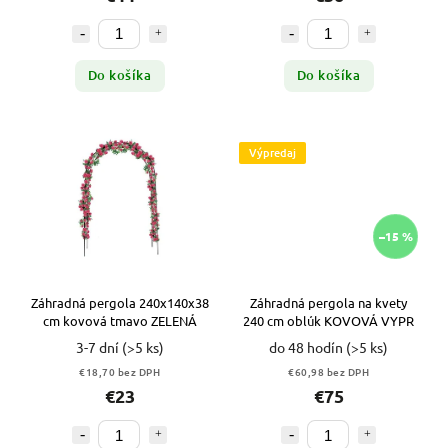
Do košíka
Do košíka
Výpredaj
–15 %
Záhradná pergola 240x140x38
Záhradná pergola na kvety
cm kovová tmavo ZELENÁ
240 cm oblúk KOVOVÁ VYPR
3-7 dní
(>5 ks)
do 48 hodín
(>5 ks)
€18,70 bez DPH
€60,98 bez DPH
€23
€75