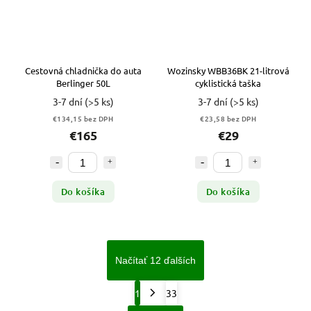
Cestovná chladnička do auta
Wozinsky WBB36BK 21-litrová
Berlinger 50L
cyklistická taška
3-7 dní
(>5 ks)
3-7 dní
(>5 ks)
€134,15 bez DPH
€23,58 bez DPH
€165
€29
Do košíka
Do košíka
Načítať 12 ďalších
1
33