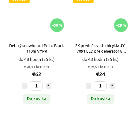
–30 %
–25 %
Detský snowboard Point Black
2K predné svetlo bicykla JY-
110m VYPR
7091 LED pre generátor 80
LUX so záložným pohonom
do 48 hodín
(>5 ks)
do 48 hodín
(>5 ks)
VYPR
€50,41 bez DPH
€19,51 bez DPH
€62
€24
Do košíka
Do košíka