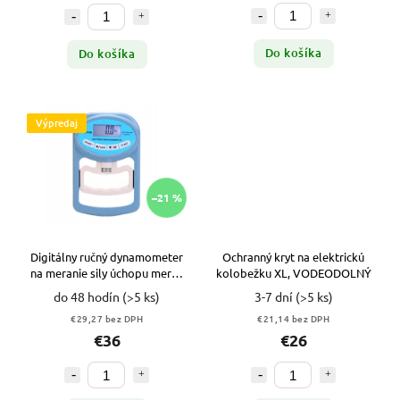
Do košíka
Do košíka
Výpredaj
–21 %
Digitálny ručný dynamometer
Ochranný kryt na elektrickú
na meranie sily úchopu merač
kolobežku XL, VODEODOLNÝ
výkonu VYPR
do 48 hodín
(>5 ks)
3-7 dní
(>5 ks)
€29,27 bez DPH
€21,14 bez DPH
€36
€26