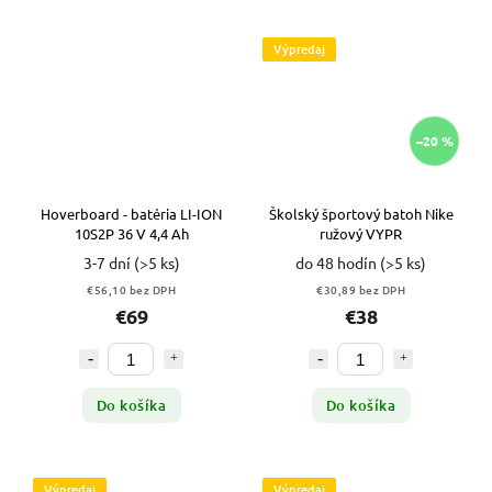
Výpredaj
–20 %
Hoverboard - batéria LI-ION
Školský športový batoh Nike
10S2P 36 V 4,4 Ah
ružový VYPR
3-7 dní
(>5 ks)
do 48 hodín
(>5 ks)
€56,10 bez DPH
€30,89 bez DPH
€69
€38
Do košíka
Do košíka
Výpredaj
Výpredaj