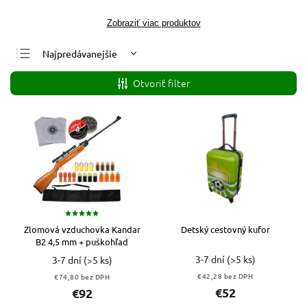
Zobraziť viac produktov
Najpredávanejšie
Najlacnejšie
Otvoriť filter
Najdrahšie
Abecedne
Zlomová vzduchovka Kandar
Detský cestovný kufor
B2 4,5 mm + puškohľad
3-7 dní
(>5 ks)
3-7 dní
(>5 ks)
€42,28 bez DPH
€74,80 bez DPH
€52
€92