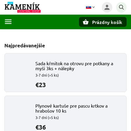
Prázdny košík
Hľadať
Najpredávanejšie
Sada kŕmitok na otrovu pre potkany a
myši 3ks + nálepky
3-7 dní
(>5 ks)
€23
Plynové kartuše pre pascu krtkov a
hrabošov 10 ks
3-7 dní
(>5 ks)
€36