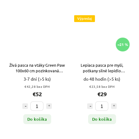
Výpredaj
–21 %
Živá pasca na vtáky Green Paw
Lepiaca pasca pre myši,
100x60 cm pozinkovaná
potkany silné lepidlo
ZELENÁ
podložka 120x28 cm 10ks
3-7 dní
(>5 ks)
do 48 hodín
(>5 ks)
VYPR
€42,28 bez DPH
€23,58 bez DPH
€52
€29
Do košíka
Do košíka