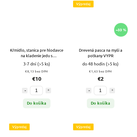
Výpredaj
–33 %
Kŕmidlo, stanica pre hlodavce
Drevená pasca na myši a
na kladenie jedu s
potkany VYPR
upozornením
3-7 dní
(>5 ks)
do 48 hodín
(>5 ks)
€8,13 bez DPH
€1,63 bez DPH
€10
€2
Do košíka
Do košíka
Výpredaj
Výpredaj