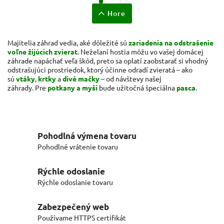
Hore
Majitelia záhrad vedia, aké dôležité sú
zariadenia na odstrašenie
voľne žijúcich zvierat
. Neželaní hostia môžu vo vašej domácej
záhrade napáchať veľa škôd, preto sa oplatí zaobstarať si vhodný
odstrašujúci prostriedok, ktorý účinne odradí zvieratá – ako
sú
vtáky
,
krtky
a
divé mačky
– od návštevy našej
záhrady. Pre
potkany a myši
bude užitočná špeciálna
pasca
.
Pohodlná výmena tovaru
Pohodlné vrátenie tovaru
Rýchle odoslanie
Rýchle odoslanie tovaru
Zabezpečený web
Používame HTTPS certifikát