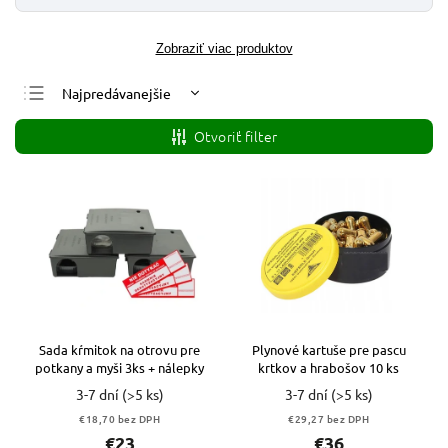
Zobraziť viac produktov
Najpredávanejšie
Najlacnejšie
Otvoriť filter
Najdrahšie
Abecedne
Sada kŕmitok na otrovu pre
Plynové kartuše pre pascu
potkany a myši 3ks + nálepky
krtkov a hrabošov 10 ks
3-7 dní
(>5 ks)
3-7 dní
(>5 ks)
€18,70 bez DPH
€29,27 bez DPH
€23
€36