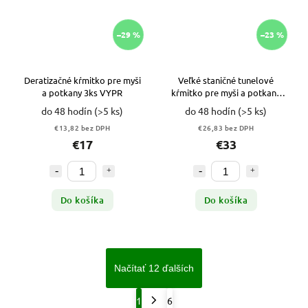
–29 %
–23 %
Deratizačné kŕmitko pre myši
Veľké staničné tunelové
a potkany 3ks VYPR
kŕmitko pre myši a potkany
10ks VYPR
do 48 hodín
(>5 ks)
do 48 hodín
(>5 ks)
€13,82 bez DPH
€26,83 bez DPH
€17
€33
Do košíka
Do košíka
Načítať 12 ďalších
1
6