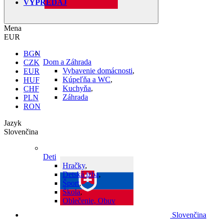
VÝPREDAJ
Mena
EUR
BGN
Dom a Záhrada
CZK
Vybavenie domácnosti
,
EUR
Kúpeľňa a WC
,
HUF
Kuchyňa
,
CHF
Záhrada
PLN
RON
Jazyk
Slovenčina
Deti
Hračky
,
Detská izba
,
Šport
,
Škola
,
Oblečenie, Obuv
Slovenčina