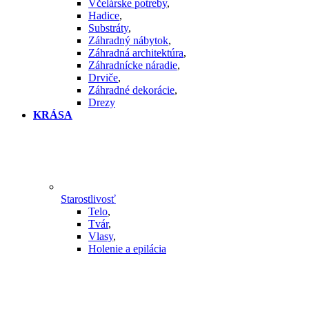
Včelárske potreby
,
Hadice
,
Substráty
,
Záhradný nábytok
,
Záhradná architektúra
,
Záhradnícke náradie
,
Drviče
,
Záhradné dekorácie
,
Drezy
KRÁSA
Starostlivosť
Telo
,
Tvár
,
Vlasy
,
Holenie a epilácia