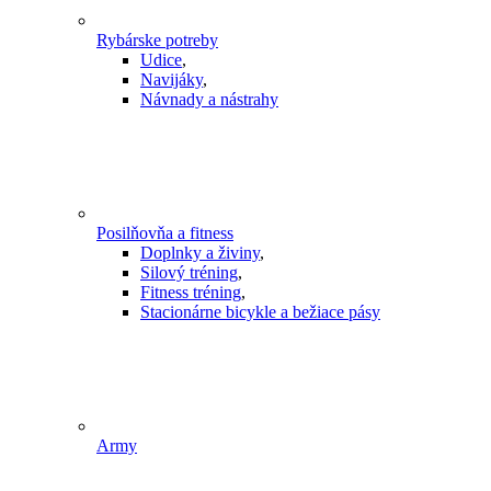
Rybárske potreby
Udice
,
Navijáky
,
Návnady a nástrahy
Posilňovňa a fitness
Doplnky a živiny
,
Silový tréning
,
Fitness tréning
,
Stacionárne bicykle a bežiace pásy
Army