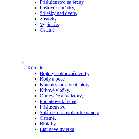
Príslušenstvo na brány
,
Poštové schránky
,
Striešky nad dvere
,
Zásuvky
,
Vypínače
,
Ostatné
Kúrenie
Bojlery - ohrievače vody
,
Kotly a pece
,
Klimatizácie a ventilátory
,
Krbové vložky
,
Ohrievače a radiátory
,
Podlahové kúrenie
,
Príslušenstvo
,
Solárne a fotovoltaické panely
,
Ostatné
,
Biokrby
,
Liatinove dvierka