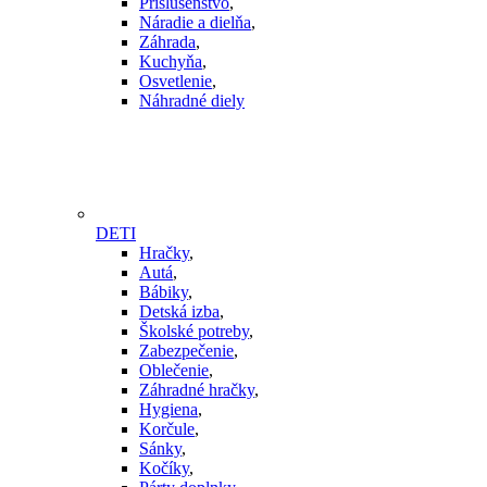
Príslušenstvo
,
Náradie a dielňa
,
Záhrada
,
Kuchyňa
,
Osvetlenie
,
Náhradné diely
DETI
Hračky
,
Autá
,
Bábiky
,
Detská izba
,
Školské potreby
,
Zabezpečenie
,
Oblečenie
,
Záhradné hračky
,
Hygiena
,
Korčule
,
Sánky
,
Kočíky
,