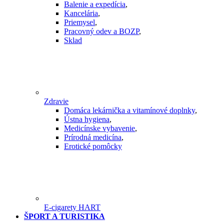
Balenie a expedícia
,
Kancelária
,
Priemysel
,
Pracovný odev a BOZP
,
Sklad
Zdravie
Domáca lekárnička a vitamínové doplnky
,
Ústna hygiena
,
Medicínske vybavenie
,
Prírodná medicína
,
Erotické pomôcky
E-cigarety HART
ŠPORT A TURISTIKA