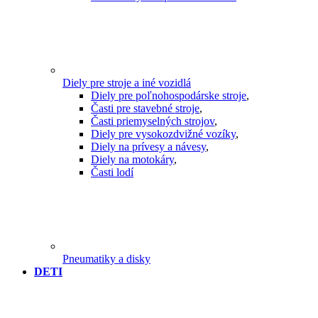
Diely pre stroje a iné vozidlá
Diely pre poľnohospodárske stroje
,
Časti pre stavebné stroje
,
Časti priemyselných strojov
,
Diely pre vysokozdvižné vozíky
,
Diely na prívesy a návesy
,
Diely na motokáry
,
Časti lodí
Pneumatiky a disky
DETI