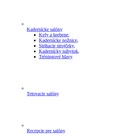
Kadernícke salóny
Kefy a hrebene
,
Kadernícke nožnice
,
Strihacie strojčeky
,
Kadernícky nábytok
,
Tréningové hlavy
Tetovacie salóny
Recepcie pre salóny