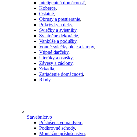
Inteligentná domácnosť
,
Koberce
,
Ostatné
,
Obrusy a prestieranie
,
Prikrývky a deky
,
Sviečky a svietniky
,
Sviatočné dekorácie
,
Vankúše a podušky
,
Vonné sviečky,oleje a lampy
,
Vtipné darčeky
,
Uteráky a osušky
,
Závesy a záclony
,
Zrkadlá
,
Zariadenie domácnosti
,
Riady
Stavebníctvo
Príslušenstvo na dvere
,
Podkrovné schody
,
Montážne príslušenstvo
,