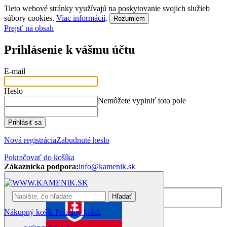
Tieto webové stránky využívajú na poskytovanie svojich služieb
súbory cookies.
Viac informácií
.
Rozumiem
Prejsť na obsah
Prihlásenie k vášmu účtu
E-mail
Heslo
Nemôžete vyplniť toto pole
Prihlásiť sa
Nová registrácia
Zabudnuté heslo
Pokračovať do košíka
Zákaznícka podpora:
info@kamenik.sk
Hľadať
Nákupný košík
Prázdny košík