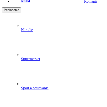
Móda
Română
Prihlásenie
Náradie
Supermarket
Šport a cestovanie