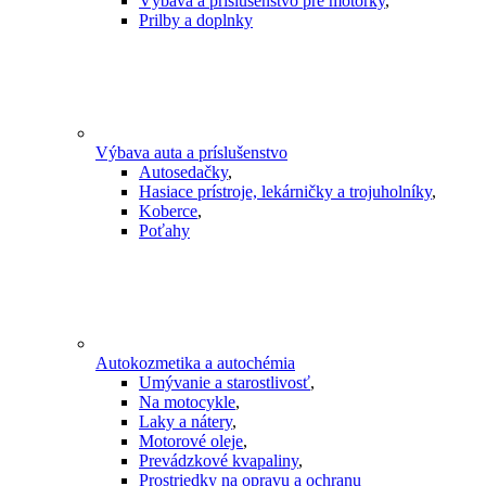
Výbava a príslušenstvo pre motorky
,
Prilby a doplnky
Výbava auta a príslušenstvo
Autosedačky
,
Hasiace prístroje, lekárničky a trojuholníky
,
Koberce
,
Poťahy
Autokozmetika a autochémia
Umývanie a starostlivosť
,
Na motocykle
,
Laky a nátery
,
Motorové oleje
,
Prevádzkové kvapaliny
,
Prostriedky na opravu a ochranu