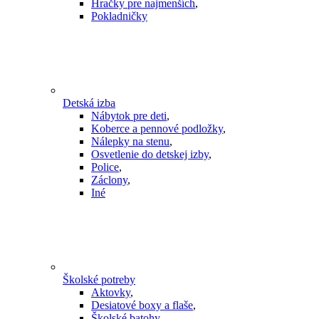
Hračky pre najmenších
,
Pokladničky
Detská izba
Nábytok pre deti
,
Koberce a pennové podložky
,
Nálepky na stenu
,
Osvetlenie do detskej izby
,
Police
,
Záclony
,
Iné
Školské potreby
Aktovky
,
Desiatové boxy a flaše
,
Školské batohy
,