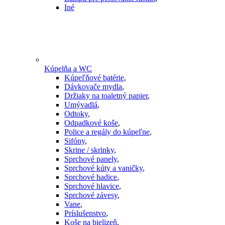
Iné
Kúpelňa a WC
Kúpeľňové batérie
,
Dávkovače mydla
,
Držiaky na toaletný papier
,
Umývadlá
,
Odtoky
,
Odpadkové koše
,
Police a regály do kúpeľne
,
Sifóny
,
Skrine / skrinky
,
Sprchové panely
,
Sprchové kúty a vaničky
,
Sprchové hadice
,
Sprchové hlavice
,
Sprchové závesy
,
Vane
,
Príslušenstvo
,
Koše na bielizeň
,