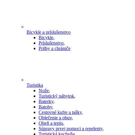
Bicykle a príslušenstvo
Bicykle
,
Príslušenstvo
,
Prilby a chrániče
Turistika
Nože
,
Turistický nábytok
,
Baterky
,
Batohy
,
Cestovné kufre a tašky
,
Oblečenie a obuv
,
Oheň a teplo
,
Súpravy prvej pomoci a repelenty
,
Turistická kuchyňa