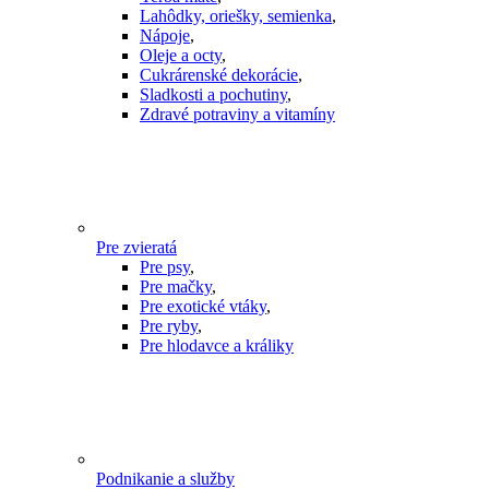
Lahôdky, oriešky, semienka
,
Nápoje
,
Oleje a octy
,
Cukrárenské dekorácie
,
Sladkosti a pochutiny
,
Zdravé potraviny a vitamíny
Pre zvieratá
Pre psy
,
Pre mačky
,
Pre exotické vtáky
,
Pre ryby
,
Pre hlodavce a králiky
Podnikanie a služby