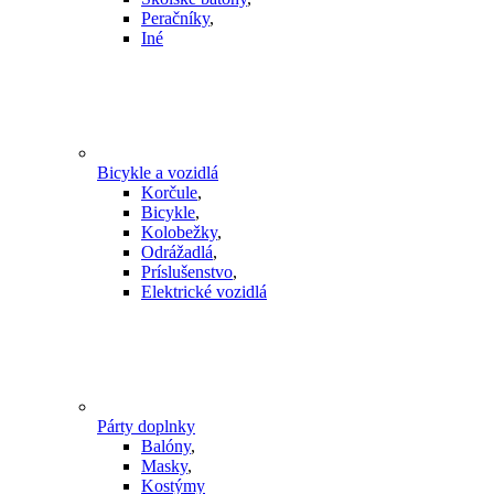
Peračníky
,
Iné
Bicykle a vozidlá
Korčule
,
Bicykle
,
Kolobežky
,
Odrážadlá
,
Príslušenstvo
,
Elektrické vozidlá
Párty doplnky
Balóny
,
Masky
,
Kostýmy