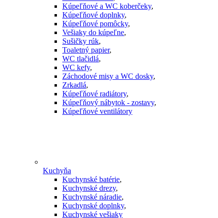
Kúpeľňové a WC koberčeky
,
Kúpeľňové doplnky
,
Kúpeľňové pomôcky
,
Vešiaky do kúpeľne
,
Sušičky rúk
,
Toaletný papier
,
WC tlačidlá
,
WC kefy
,
Záchodové misy a WC dosky
,
Zrkadlá
,
Kúpeľňové radiátory
,
Kúpeľňový nábytok - zostavy
,
Kúpeľňové ventilátory
Kuchyňa
Kuchynské batérie
,
Kuchynské drezy
,
Kuchynské náradie
,
Kuchynské doplnky
,
Kuchynské vešiaky