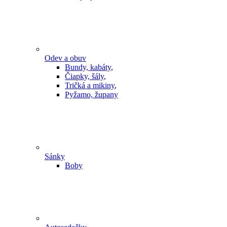
Odev a obuv
Bundy, kabáty
,
Čiapky, šály
,
Tričká a mikiny
,
Pyžamo, župany
Sánky
Boby