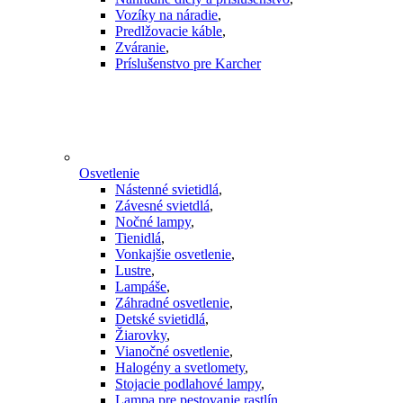
Vozíky na náradie
,
Predlžovacie káble
,
Zváranie
,
Príslušenstvo pre Karcher
Osvetlenie
Nástenné svietidlá
,
Závesné svietdlá
,
Nočné lampy
,
Tienidlá
,
Vonkajšie osvetlenie
,
Lustre
,
Lampáše
,
Záhradné osvetlenie
,
Detské svietidlá
,
Žiarovky
,
Vianočné osvetlenie
,
Halogény a svetlomety
,
Stojacie podlahové lampy
,
Lampa pre pestovanie rastlín
,