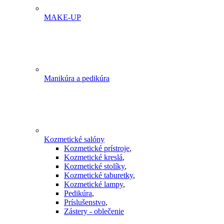
MAKE-UP
Manikúra a pedikúra
Kozmetické salóny
Kozmetické prístroje
,
Kozmetické kreslá
,
Kozmetické stolíky
,
Kozmetické taburetky
,
Kozmetické lampy
,
Pedikúra
,
Príslušenstvo
,
Zástery - oblečenie