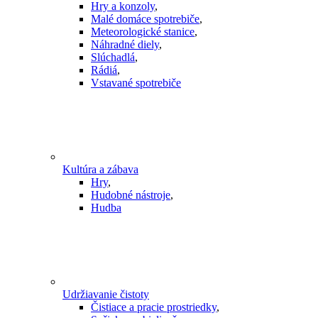
Hry a konzoly
,
Malé domáce spotrebiče
,
Meteorologické stanice
,
Náhradné diely
,
Slúchadlá
,
Rádiá
,
Vstavané spotrebiče
Kultúra a zábava
Hry
,
Hudobné nástroje
,
Hudba
Udržiavanie čistoty
Čistiace a pracie prostriedky
,