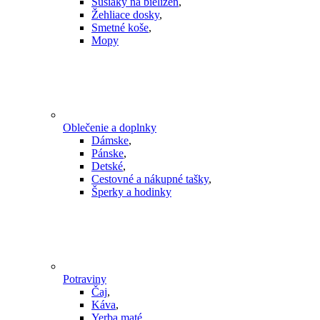
Sušiaky na bielizeň
,
Žehliace dosky
,
Smetné koše
,
Mopy
Oblečenie a doplnky
Dámske
,
Pánske
,
Detské
,
Cestovné a nákupné tašky
,
Šperky a hodinky
Potraviny
Čaj
,
Káva
,
Yerba maté
,