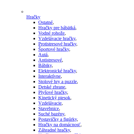
Hračky
Ostatné
,
Hračky pre bábätká
,
Vodné rohože
,
Vzdelávacie hračky
,
Protistresové hračky
,
Športové hračky
,
Autá
,
Antistresové
,
Bábiky
,
Elektronické hračky
,
Interaktívne
,
Stolové hry a puzzle
,
Detské zbrane
,
Plyšové hračky
,
Kinetický piesok
,
Vzdelávacie
,
Stavebnice
,
Suché bazény
,
Postavičky a figúrky
,
Hračky na domácnosť
,
Záhradné hračky
,