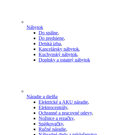
Nábytok
Do spálne
,
Do predsiene
,
Detská izba
,
Kancelársky nábytok
,
Kuchynský nábytok
,
Doplnky a ostatný nábytok
Náradie a dielňa
Elektrické a AKU náradie
,
Elektrocentrály
,
Ochranné a pracovné odevy
,
Nožnice a rezačky
,
Spájkovačky
,
Ručné náradie
,
Náhradné diely a príslušenstvo
,