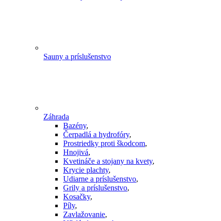
Sauny a príslušenstvo
Záhrada
Bazény
,
Čerpadlá a hydrofóry
,
Prostriedky proti škodcom
,
Hnojivá
,
Kvetináče a stojany na kvety
,
Krycie plachty
,
Udiarne a príslušenstvo
,
Grily a príslušenstvo
,
Kosačky
,
Píly
,
Zavlažovanie
,