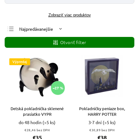
Zobraziť viac produktov
Najpredávanejšie
Najlacnejšie
Otvoriť filter
Najdrahšie
Abecedne
Výpredaj
–27 %
Detská pokladnička sklenené
Pokladničky peniaze box,
prasiatko VYPR
HARRY POTTER
do 48 hodín
(>5 ks)
3-7 dní
(>5 ks)
€28,46 bez DPH
€30,89 bez DPH
€35
€38