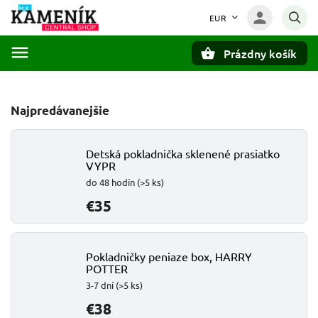
EUR
Prázdny košík
Hľadať
Najpredávanejšie
Detská pokladnička sklenené prasiatko
VYPR
do 48 hodín
(>5 ks)
€35
Pokladničky peniaze box, HARRY
POTTER
3-7 dní
(>5 ks)
€38