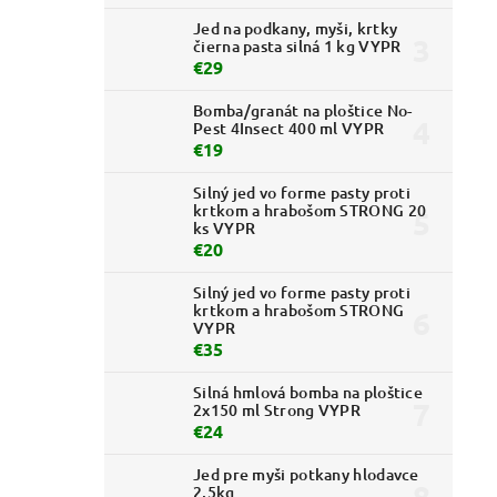
Jed na podkany, myši, krtky
čierna pasta silná 1 kg VYPR
€29
Bomba/granát na ploštice No-
Pest 4Insect 400 ml VYPR
€19
Silný jed vo forme pasty proti
krtkom a hrabošom STRONG 20
ks VYPR
€20
Silný jed vo forme pasty proti
krtkom a hrabošom STRONG
VYPR
€35
Silná hmlová bomba na ploštice
2x150 ml Strong VYPR
€24
Jed pre myši potkany hlodavce
2,5kg