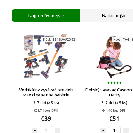
Najpredávanejšie
Najlacnejšie
Kód:
12186092362
Kód:
7041
Vertikálny vysávač pre deti
Detský vysávač Casdon 
Max cleaner na batérie
Hetty
3-7 dní
(>5 ks)
3-7 dní
(>5 ks)
€31,71 bez DPH
€41,46 bez DPH
€39
€51