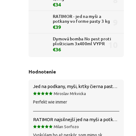
€34
RATIMOR - jed na myši a
potkany vo forme pasty 3 kg
€39
Dymová bomba No pest proti
plošticiam 3x400ml VYPR
€36
Hodnotenie
Jed na podkany, myši, krtky čierna pasta silná 1 kg VYPR
Miroslav Mrkvicka
Perfekt wie immer
RATIMOR najsilnejší jed na myši a potkany
Milan Sorfozo
Vyskúšam ho až neskôr, som mimo sk.