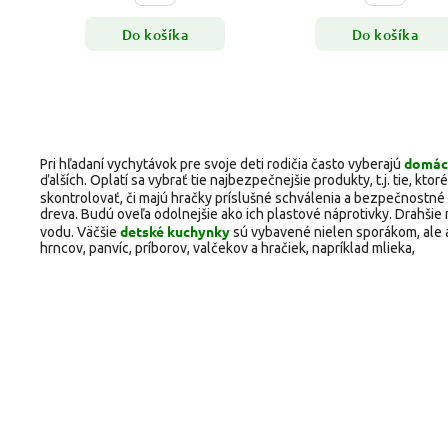
Do košíka
Do košíka
domáce
Pri hľadaní vychytávok pre svoje deti rodičia často vyberajú
ďalších. Oplatí sa vybrať tie najbezpečnejšie produkty, t.j. tie, k
skontrolovať, či majú hračky príslušné schválenia a bezpečnostné c
dreva. Budú oveľa odolnejšie ako ich plastové náprotivky. Drahš
detské kuchynky
vodu. Väčšie
sú vybavené nielen sporákom, ale 
hrncov, panvíc, príborov, valčekov a hračiek, napríklad mlieka,