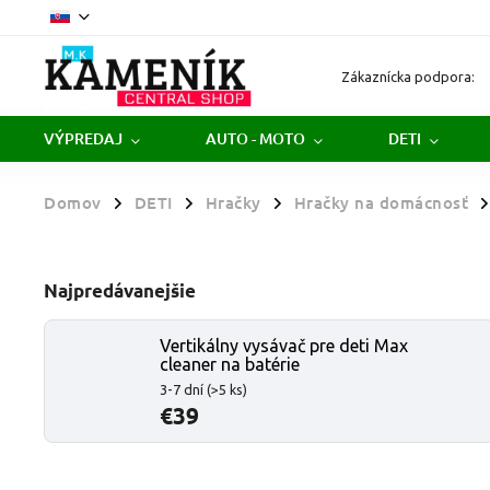
Zákaznícka podpora:
VÝPREDAJ
AUTO - MOTO
DETI
Domov
DETI
Hračky
Hračky na domácnosť
/
/
/
/
Najpredávanejšie
Vertikálny vysávač pre deti Max
cleaner na batérie
3-7 dní
(>5 ks)
€39