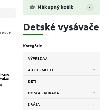
Nákupný košík
Detské vysávače
1860944
Kategórie
VÝPREDAJ
AUTO - MOTO
nkciou
 zvukom
DETI
s)
DOM A ZÁHRADA
KRÁSA