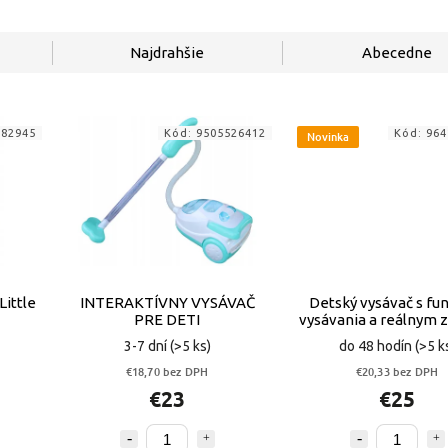
Najdrahšie
Abecedne
882945
Kód:
9505526412
Kód:
964
Novinka
Little
INTERAKTÍVNY VYSÁVAČ
Detský vysávač s fu
PRE DETI
vysávania a reálnym
3-7 dní
(>5 ks)
do 48 hodín
(>5 k
€18,70 bez DPH
€20,33 bez DPH
€23
€25