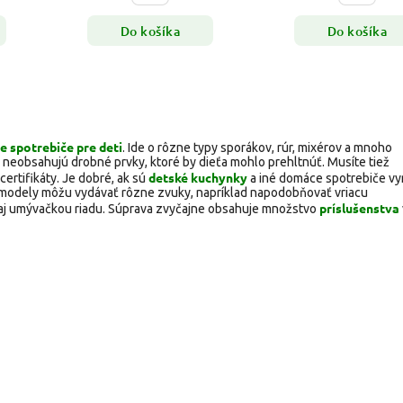
Do košíka
Do košíka
 spotrebiče pre deti
. Ide o rôzne typy sporákov, rúr, mixérov a mnoho
toré neobsahujú drobné prvky, ktoré by dieťa mohlo prehltnúť. Musíte tiež
detské kuchynky
ertifikáty. Je dobré, ak sú
a iné domáce spotrebiče v
ie modely môžu vydávať rôzne zvuky, napríklad napodobňovať vriacu
príslušenstva
aj umývačkou riadu. Súprava zvyčajne obsahuje množstvo