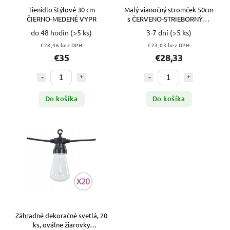
Tienidlo štýlové 30 cm
Malý vianočný stromček 50cm
ČIERNO-MEDENÉ VYPR
s ČERVENO-STRIEBORNÝMI
ozdobami +led svetielka
do 48 hodín
(>5 ks)
3-7 dní
(>5 ks)
€28,46 bez DPH
€23,03 bez DPH
€35
€28,33
Do košíka
Do košíka
Záhradné dekoračné svetlá, 20
ks, oválne žiarovky