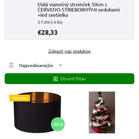
Malý vianočný stromček 50cm s
ČERVENO-STRIEBORNÝMI ozdobami
+led svetielka
3-7 dní
(>5 ks)
€28,33
Zobraziť viac produktov
Najpredávanejšie
Najlacnejšie
Otvoriť filter
Najdrahšie
Abecedne
Výpredaj
–22 %