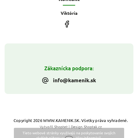
Viktória
Zákaznícka podpora:
info@kamenik.sk
Copyright 2026
WWW.KAMENIK.SK
. Všetky práva vyhradené.
Vytvořil
Shoptet
| Design
Shoptak.cz
Tieto webové stránky využívajú na poskytovanie svojich
služieb súbory cookies.
Viac informácií
.