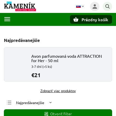
Prázdny košík
Hľadať
Najpredávanejšie
Avon parfumovaná voda ATTRACTION
for Her - 50 ml
3-7 dní
(>5 ks)
€21
Zobraziť viac produktov
Najpredávanejšie
Najlacnejšie
Otvoriť filter